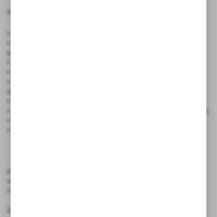
✅ Cechy produktu:
• Kolor tuszu: czarny
• Końcówka: ścięta 1–5 mm – umożliwia pisanie cienką
lub grubszą stroną
• Tusz: wodoodporny, szybkoschnący, bez ksylenu i toluenu
• Długość pisania: do 300 metrów
• Powierzchnie: papier, karton, plastik, metal, szkło, ceramika,
drewno
• Certyfikaty: ISO 9001 (jakość), ISO 14001 (ekologia)
• Technologia: japońska produkcja – gwarancja precyzji i trwałości
• Forma: 1 sztuka w zestawie
• Bezpieczeństwo: nietoksyczny, bezpieczny dla użytkownika
Produkt przeznaczony jest do tworzenia czytelnych, tymczasowych
oznaczeń na gładkich powierzchniach w różnych przestrzeniach
użytkowych.
Zasady użytkowania: