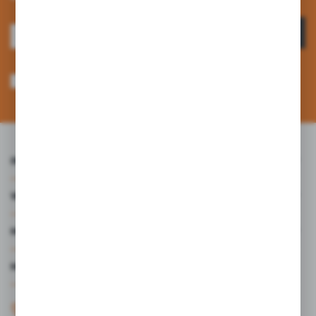
ZAPISZ SIĘ
Wyrażam zgodę na otrzymywanie drogą elektroniczną na wskazany przeze
mnie adres e-mail informacji dotyczących usług świadczonych przez
Administratora. Zgoda może zostać cofnięta w każdym czasie. *
INFORMACJE
WARTO WIEDZIEĆ
MOJE KONTO
MASZ PYTANIE?
+48 61 44 77 497