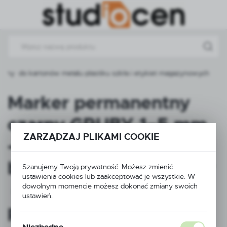
Przejdź do menu.
Przejdź do wyszukiwarki.
Przejdź do treści.
ny do kartonów metalu plastiku szkła i etykiet magazynowych
Marker permanentny
czarny GRUBY 1–5 mm
ZARZĄDZAJ PLIKAMI COOKIE
– wodoodporny
bezpieczny uniwersalny
Szanujemy Twoją prywatność. Możesz zmienić
ustawienia cookies lub zaakceptować je wszystkie. W
do kartonów metalu
dowolnym momencie możesz dokonać zmiany swoich
ustawień.
plastiku szkła i etykiet