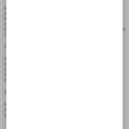
Nie stosować na powierzchniach chłonnych, które mogą zniekształcić
efekt pisania
Nie pozostawiaj otwartego: po użyciu zawsze zamykaj marker, aby
zapobiec wysychaniu końcówki.
Przechowywać w pozycji poziomej – dla równomiernego rozprowadzenia
tuszu
Ostrzeżenia:
Produkt nie jest zabawką – nie nadaje się do użytku przez dzieci.
Unikać kontaktu z oczami i skórą – w przypadku zabrudzenia przemyć
wodą.
Przechowywać z dala od źródeł ognia – tusz zawiera substancje
łatwopalne
Zgodność z przepisami:
Produkt spełnia wymagania rozporządzenia (UE) 2023/988 – GPSR
dotyczącego ogólnego bezpieczeństwa produktów wprowadzanych do
obrotu na terenie Unii Europejskiej.