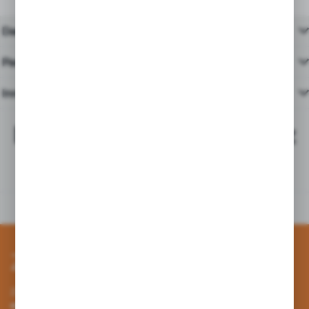
Dane techniczne
Pasujące produkty
Inne z kategorii
Najchętniej kupowane z
tym produktem
Zapisz się do newslettera
Zapisz się do newslettera na naszym sklepie internetowym i
otrzymuj informacje o nowościach i promocjach.