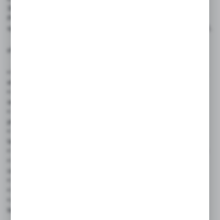
300 metrów, zapewnia wyjątkową wydajność i komfort pracy.
Produkt powstał w oparciu o japońską technologię i produkcję,
spełniając rygorystyczne normy jakości ISO 9001 oraz ISO 14001.
✅ Zastosowanie produktu:
• Magazyny i logistyka – znakowanie kartonów, palet, opakowań,
etykiet
• Biura i administracja – opisywanie dokumentów, pudełek,
segregatorów
• Sklepy i punkty sprzedaży – tworzenie cenówek, oznaczeń
promocyjnych
• Szkoły i uczelnie – prace techniczne, projekty edukacyjne,
tablice
• Warsztaty i serwisy – trwałe opisy narzędzi, części, pojemników
• Przemysł i produkcja – znakowanie metalu, plastiku, szkła,
ceramiki
• Dom i hobby – organizacja przestrzeni, DIY, etykiety, słoiki
• Eventy i targi – szybkie oznaczenia materiałów promocyjnych
• Artyści i projektanci – do szkiców, konturów, projektów
technicznych