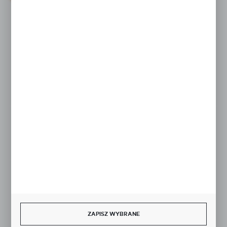
KONTAKT W GODZINACH 7:30 - 15.30
sklep@studiocen.pl
FORMULARZ KONTAKTOWY
Rozpocznij zwrot produktu:
ODSTĄP OD UMOWY TUTAJ
BEZPIECZNE PŁATNOŚCI
ZAPISZ WYBRANE