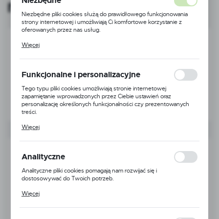
Niezbędne
magazynowych
Niezbędne pliki cookies służą do prawidłowego funkcjonowania
strony internetowej i umożliwiają Ci komfortowe korzystanie z
oferowanych przez nas usług.
Pliki cookies odpowiadają na podejmowane przez Ciebie działania w
Więcej
celu m.in. dostosowania Twoich ustawień preferencji prywatności,
logowania czy wypełniania formularzy. Dzięki plikom cookies
strona, z której korzystasz, może działać bez zakłóceń.
Funkcjonalne i personalizacyjne
Tego typu pliki cookies umożliwiają stronie internetowej
zapamiętanie wprowadzonych przez Ciebie ustawień oraz
personalizację określonych funkcjonalności czy prezentowanych
treści.
Dzięki tym plikom cookies możemy zapewnić Ci większy komfort
Więcej
korzystania z funkcjonalności naszej strony poprzez dopasowanie
jej do Twoich indywidualnych preferencji. Wyrażenie zgody na
funkcjonalne i personalizacyjne pliki cookies gwarantuje dostępność
większej ilości funkcji na stronie.
Analityczne
Analityczne pliki cookies pomagają nam rozwijać się i
dostosowywać do Twoich potrzeb.
Cookies analityczne pozwalają na uzyskanie informacji w zakresie
Więcej
wykorzystywania witryny internetowej, miejsca oraz częstotliwości,
z jaką odwiedzane są nasze serwisy www. Dane pozwalają nam na
ocenę naszych serwisów internetowych pod względem ich