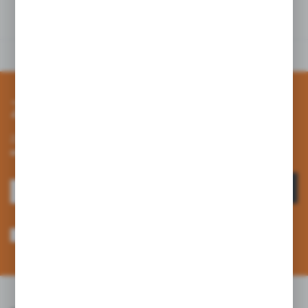
tym produktem
Zapisz się do newslettera
Zapisz się do newslettera na naszym sklepie internetowym i
otrzymuj informacje o nowościach i promocjach.
ZAPISZ SIĘ
Wyrażam zgodę na otrzymywanie drogą elektroniczną na wskazany przeze
mnie adres e-mail informacji dotyczących usług świadczonych przez
Administratora. Zgoda może zostać cofnięta w każdym czasie. *