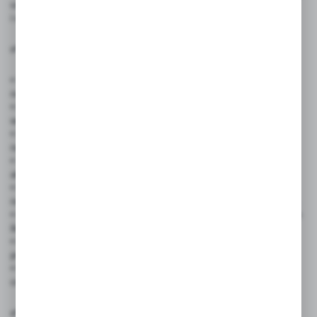
użytkowania. Idealny dla firm, które potrzebują niezawodnych
i dobrze widocznych etykiet.
✅ Zastosowanie produktu:
• Sklepy spożywcze i supermarkety – szybkie oznaczanie cen
na półkach, produktach pakowanych i promocyjnych.
• Butiki odzieżowe i sklepy obuwnicze – wyróżnianie cen
wyprzedażowych i kolekcji sezonowych.
• Drogerie i sklepy kosmetyczne – czytelne oznaczenia cen
na małych produktach, np. perfumach czy kremach.
• Sklepy przemysłowe i budowlane – oznaczanie cen narzędzi,
akcesoriów i materiałów.
• Restauracje, bary i kawiarnie – etykiety na opakowaniach dań
na wynos, zestawach lunchowych czy produktach promocyjnych.
• Hurtownie i magazyny – szybkie znakowanie towarów w dużych
ilościach.
• Eventy, targi i wystawy – oznaczanie cen produktów
prezentowanych na stoiskach.
• Małe firmy i lokalne biznesy – proste i tanie rozwiązanie do
codziennego oznaczania cen.
✅ Cechy produktu: