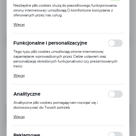
Niezbędne pliki cookies służą do prawidłowego funkcjonowania
strony internetowej i umożliwiają Ci komfortowe korzystanie z
oferowanych przez nas usług.
Pliki cookies odpowiadają na podejmowane przez Ciebie działania w
Więcej
celu m.in. dostosowania Twoich ustawień preferencji prywatności,
logowania czy wypełniania formularzy. Dzięki plikom cookies
strona, z której korzystasz, może działać bez zakłóceń.
Funkcjonalne i personalizacyjne
Tego typu pliki cookies umożliwiają stronie internetowej
zapamiętanie wprowadzonych przez Ciebie ustawień oraz
personalizację określonych funkcjonalności czy prezentowanych
treści.
Dzięki tym plikom cookies możemy zapewnić Ci większy komfort
Więcej
korzystania z funkcjonalności naszej strony poprzez dopasowanie
jej do Twoich indywidualnych preferencji. Wyrażenie zgody na
funkcjonalne i personalizacyjne pliki cookies gwarantuje dostępność
większej ilości funkcji na stronie.
Analityczne
Analityczne pliki cookies pomagają nam rozwijać się i
dostosowywać do Twoich potrzeb.
Cookies analityczne pozwalają na uzyskanie informacji w zakresie
Więcej
wykorzystywania witryny internetowej, miejsca oraz częstotliwości,
z jaką odwiedzane są nasze serwisy www. Dane pozwalają nam na
ocenę naszych serwisów internetowych pod względem ich
Kod produktu:
RC0054
popularności wśród użytkowników. Zgromadzone informacje są
Reklamowe