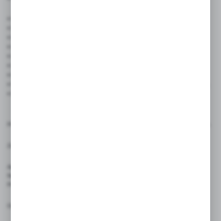
• Wymiary etykiety: 51 × 29 mm
• Nawój: 350 etykiet na rolce
• Kolor: żółty
• Rodzaj: etykiety bez nadruku
• Ilość w zestawie: 5 rolek (1750 etykiet)
• Intensywny kolor – przyciąga uwagę klientów.
• Łatwa aplikacja – ręczna lub przy użyciu dyspensera.
• Wysoka jakość kleju – etykiety dobrze trzymają się powierzchni.
• Ekonomiczne opakowanie – 5 rolek po 350 sztuk każda.
Produkt przeznaczony do etykietowania cen. Używaj zgodnie z ich przeznaczeniem.
Zasady użytkowania:
Aplikować na czyste i suche powierzchnie, aby zapewnić trwałość nadruku.
Nie stosować w bezpośrednim kontakcie z żywnością.
Produkt przeznaczony wyłącznie do środowiska handlowego i magazynowego.
Ostrzeżenia: