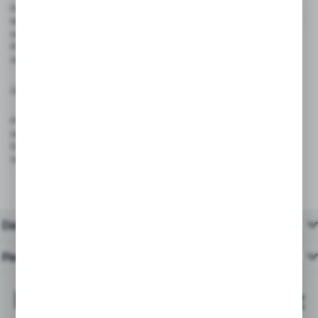
Produkt nie jest zabawką – nie nadaje się do użytku przez dzieci
Nie używać w warunkach wysokiej wilgotności lub temperatury, które mogą wpłynąć
na jakość kleju
Przechowywać w suchym i chłodnym miejscu, z dala od wilgoci i bezpośredniego
światła słonecznego
Zgodność z przepisami:
Produkt spełnia wymagania rozporządzenia (UE) 2023/988 – GPSR, dotyczącego
ogólnego bezpieczeństwa produktów wprowadzanych na rynek Unii Europejskiej.
Dzięki trwałej konstrukcji i bezpiecznym materiałom, taśma jest odpowiednia do
stosowania w środowisku handlowym, magazynowym i usługowym.
Dane techniczne
Pasujące produkty
Najchętniej kupowane z