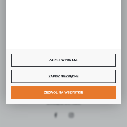
Rozpocznij zwrot produktu:
ODSTĄP OD UMOWY TUTAJ
BEZPIECZNE PŁATNOŚCI
ZAPISZ WYBRANE
SZYBKA DOSTAWA
ZAPISZ NIEZBĘDNE
ZEZWÓL NA WSZYSTKIE
DOŁĄCZ DO NAS