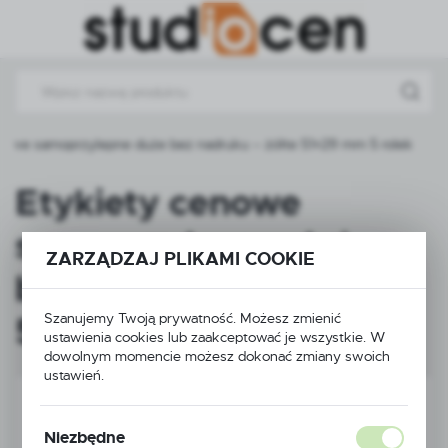
Przejdź do menu.
Przejdź do wyszukiwarki.
Przejdź do treści.
nowe samoprzylepne duże bez nadruku – żółte 51×29 mm 5 rolek
Etykiety cenowe
samoprzylepne duże
ZARZĄDZAJ PLIKAMI COOKIE
bez nadruku – żółte
Szanujemy Twoją prywatność. Możesz zmienić
51×29 mm 5 rolek
ustawienia cookies lub zaakceptować je wszystkie. W
dowolnym momencie możesz dokonać zmiany swoich
ustawień.
Niezbędne