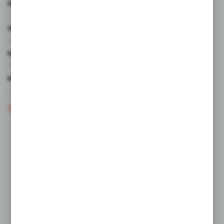
INFORMACJE
WARTO WIEDZIEĆ
MOJE KONTO
MASZ PYTANIE?
+48 61 44 77 497
KONTAKT W GODZINACH 7:30 - 15.30
sklep@studiocen.pl
FORMULARZ KONTAKTOWY