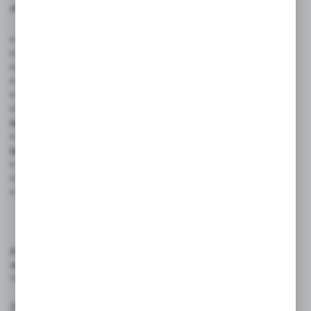
✅ Cechy produktu:
• Wymiary: 21 x 8 cm
• Materiał: folia samoprzylepna
• Kolorystyka: biały z niebieskim nadrukiem
• Odporność: na wilgoć, ścieranie i warunki atmosferyczne
• Montaż: szybki i prosty – wystarczy odkleić i przykleić
• Ułatwia orientację – czytelne oznaczenie pomieszczeń dla
klientów i pracowników
• Uniwersalność zastosowania – pasuje do każdej przestrzeni
biurowej i usługowej
• Trwałość i odporność – nie blaknie, nie odkleja się
• Estetyczny wygląd – profesjonalny wizerunek miejsca
• Szybki montaż – bez potrzeby użycia narzędzi
Produkt przeznaczony jest do przekazywania istotnych komunikatów
wizualnych w przestrzeniach publicznych, handlowych
i przemysłowych.
Zasady użytkowania: