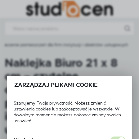
Przejdź do menu.
Przejdź do wyszukiwarki.
Przejdź do treści.
oznaczenie pomieszczeń dla firm instytucji i obiektów usługowych
Naklejka Biuro 21 x 8
cm – czytelne
ZARZĄDZAJ PLIKAMI COOKIE
oznaczenie
pomieszczeń dla firm
Szanujemy Twoją prywatność. Możesz zmienić
ustawienia cookies lub zaakceptować je wszystkie. W
instytucji i obiektów
dowolnym momencie możesz dokonać zmiany swoich
ustawień.
usługowych