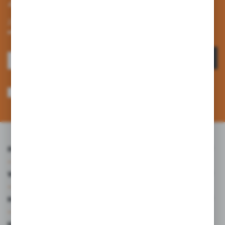
Zapisz się do newslettera
Zapisz się do newslettera na naszym sklepie internetowym i
otrzymuj informacje o nowościach i promocjach.
ZAPISZ SIĘ
Wyrażam zgodę na otrzymywanie drogą elektroniczną na wskazany przeze
mnie adres e-mail informacji dotyczących usług świadczonych przez
Administratora. Zgoda może zostać cofnięta w każdym czasie. *
INFORMACJE
WARTO WIEDZIEĆ
MOJE KONTO
MASZ PYTANIE?