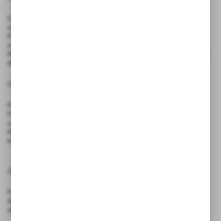
Odklej naklejkę i umieść ją w dobrze widocznym miejscu – np.
na drzwiach, witrynie, ladzie lub ścianie.
Powierzchnia montażu powinna być czysta, sucha i gładka, aby
zapewnić trwałość przyklejenia.
Nie należy wyginać ani narażać naklejki na uszkodzenia mechaniczne,
aby zachować czytelność komunikatu.
Ostrzeżenia:
Produkt nie jest zabawką – nie nadaje się do użytku przez dzieci.
Produkt przeznaczony wyłącznie do użytku informacyjnego – nie
zastępuje oficjalnych oznaczeń zgodnych z przepisami prawa.
Nie stosować w miejscach narażonych na ekstremalne temperatury,
które mogą wpłynąć na trwałość kleju.
Zgodność z przepisami:
Produkt spełnia wymagania rozporządzenia (UE) 2023/988 – GPSR
dotyczącego ogólnego bezpieczeństwa produktów wprowadzanych do
obrotu na terenie Unii Europejskiej.