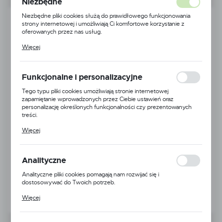
Niezbędne
Niezbędne pliki cookies służą do prawidłowego funkcjonowania
strony internetowej i umożliwiają Ci komfortowe korzystanie z
oferowanych przez nas usług.
Pliki cookies odpowiadają na podejmowane przez Ciebie działania w
Więcej
celu m.in. dostosowania Twoich ustawień preferencji prywatności,
logowania czy wypełniania formularzy. Dzięki plikom cookies
strona, z której korzystasz, może działać bez zakłóceń.
Funkcjonalne i personalizacyjne
Tego typu pliki cookies umożliwiają stronie internetowej
zapamiętanie wprowadzonych przez Ciebie ustawień oraz
personalizację określonych funkcjonalności czy prezentowanych
treści.
Dzięki tym plikom cookies możemy zapewnić Ci większy komfort
Więcej
korzystania z funkcjonalności naszej strony poprzez dopasowanie
jej do Twoich indywidualnych preferencji. Wyrażenie zgody na
funkcjonalne i personalizacyjne pliki cookies gwarantuje dostępność
większej ilości funkcji na stronie.
Analityczne
Analityczne pliki cookies pomagają nam rozwijać się i
dostosowywać do Twoich potrzeb.
Cookies analityczne pozwalają na uzyskanie informacji w zakresie
Więcej
wykorzystywania witryny internetowej, miejsca oraz częstotliwości,
z jaką odwiedzane są nasze serwisy www. Dane pozwalają nam na
ocenę naszych serwisów internetowych pod względem ich