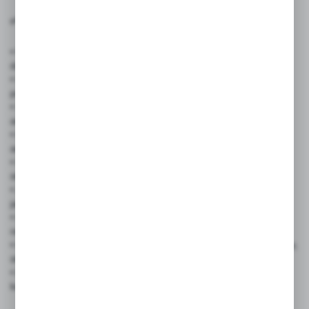
✅ Zastosowanie produktu:
• Firmy i korporacje – oznaczenie pomieszczeń biurowych,
działów, stref administracyjnych
• Urzędy i instytucje publiczne – biura obsługi klienta, pokoje
pracowników, sekretariaty
• Szkoły, uczelnie, placówki edukacyjne – gabinety dyrekcji,
administracja, pokoje nauczycielskie
• Placówki medyczne i weterynaryjne – biura rejestracji,
administracja, gabinety kierownicze
• Obiekty usługowe – salony fryzjerskie, kosmetyczne, SPA –
strefy zarządzania i zaplecza
• Zakłady produkcyjne i magazyny – biura kierowników, kontrola
jakości, logistyka
• Obiekty sportowe i rekreacyjne – biura obsługi, administracja,
recepcja
• Hotele, pensjonaty, ośrodki wypoczynkowe – biura menedżerów,
strefy zarządzania
• Eventy i targi – oznaczenie stref organizacyjnych, biur
koordynatorów