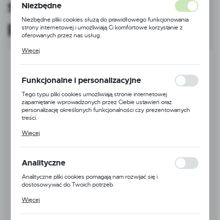
sklepów hal i obiektów
Niezbędne
Niezbędne pliki cookies służą do prawidłowego funkcjonowania
publicznych
strony internetowej i umożliwiają Ci komfortowe korzystanie z
oferowanych przez nas usług.
Pliki cookies odpowiadają na podejmowane przez Ciebie działania w
Więcej
celu m.in. dostosowania Twoich ustawień preferencji prywatności,
logowania czy wypełniania formularzy. Dzięki plikom cookies
strona, z której korzystasz, może działać bez zakłóceń.
Funkcjonalne i personalizacyjne
Tego typu pliki cookies umożliwiają stronie internetowej
zapamiętanie wprowadzonych przez Ciebie ustawień oraz
personalizację określonych funkcjonalności czy prezentowanych
treści.
Dzięki tym plikom cookies możemy zapewnić Ci większy komfort
Więcej
korzystania z funkcjonalności naszej strony poprzez dopasowanie
jej do Twoich indywidualnych preferencji. Wyrażenie zgody na
funkcjonalne i personalizacyjne pliki cookies gwarantuje dostępność
większej ilości funkcji na stronie.
Analityczne
Analityczne pliki cookies pomagają nam rozwijać się i
dostosowywać do Twoich potrzeb.
Cookies analityczne pozwalają na uzyskanie informacji w zakresie
Więcej
wykorzystywania witryny internetowej, miejsca oraz częstotliwości,
z jaką odwiedzane są nasze serwisy www. Dane pozwalają nam na
ocenę naszych serwisów internetowych pod względem ich