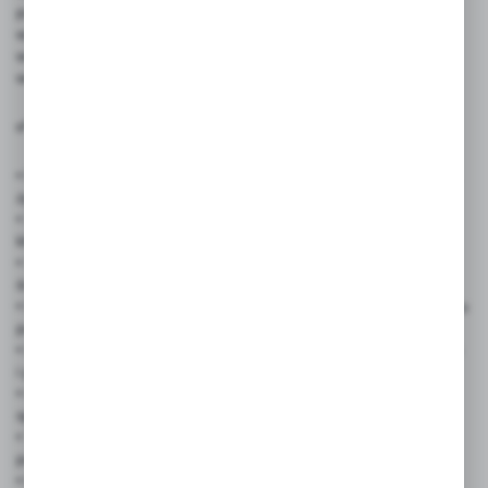
palenia tytoniu. Dzięki wyraźnej grafice i kompaktowym
wymiarom, produkt spełnia wymogi informacyjne i porządkowe,
wspierając przestrzeganie przepisów BHP oraz regulaminów
wewnętrznych.
✅ Zastosowanie produktu:
• Firmy i biura – oznaczenie stref wolnych od dymu tytoniowego,
zgodne z polityką BHP.
• Sklepy, galerie handlowe, punkty usługowe – informowanie
klientów o zakazie palenia na terenie obiektu.
• Szkoły, uczelnie, placówki edukacyjne – wspieranie zdrowego
środowiska dla uczniów i pracowników.
• Placówki medyczne i apteki – zapewnienie sterylności i komfortu
pacjentów.
• Instytucje publiczne i urzędy – spełnienie wymogów formalnych
i porządkowych.
• Obiekty sportowe i rekreacyjne – np. siłownie, baseny, hale
sportowe.
• Transport publiczny, dworce, przystanki – informacja dla
pasażerów o zakazie palenia.
• Osiedla mieszkaniowe, wspólnoty, budynki wielorodzinne –