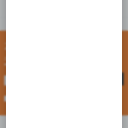
tym produktem
Zapisz się do newslettera
Zapisz się do newslettera na naszym sklepie internetowym i
otrzymuj informacje o nowościach i promocjach.
ZAPISZ SIĘ
Wyrażam zgodę na otrzymywanie drogą elektroniczną na wskazany przeze
mnie adres e-mail informacji dotyczących usług świadczonych przez
Administratora. Zgoda może zostać cofnięta w każdym czasie. *