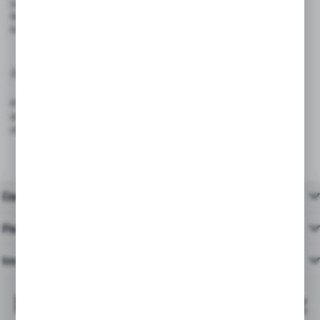
może utracić właściwości klejące.
Nie stosować w miejscach narażonych na ekstremalne temperatury,
które mogą wpłynąć na trwałość kleju.
Zgodność z przepisami:
Produkt spełnia wymagania rozporządzenia (UE) 2023/988 – GPSR
dotyczącego ogólnego bezpieczeństwa produktów wprowadzanych do
obrotu na terenie Unii Europejskiej.
Dane techniczne
Pasujące produkty
Inne z kategorii
Najchętniej kupowane z