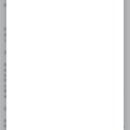
powierzchnię.
Produkt przeznaczony jest do przekazywania istotnych komunikatów
wizualnych w przestrzeniach publicznych, handlowych
i przemysłowych.
Zasady użytkowania:
Naklejkę należy umieścić w widocznym miejscu – na drzwiach
wejściowych, witrynach, ścianach, ladach, słupach, przegrodach
lub innych powierzchniach informacyjnych.
Powierzchnia montażu powinna być czysta, sucha i gładka, aby
zapewnić trwałość przyklejenia.
Nie należy wyginać ani narażać naklejki na uszkodzenia mechaniczne,
aby zachować czytelność komunikatu.
Ostrzeżenia:
Produkt nie jest zabawką – nie nadaje się do użytku przez dzieci.
Produkt nie jest przeznaczony do wielokrotnego użytku – po odklejeniu