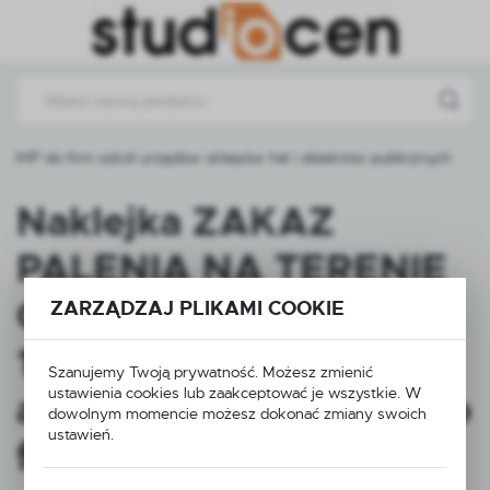
Przejdź do menu.
Przejdź do wyszukiwarki.
Przejdź do treści.
P do firm szkół urzędów sklepów hal i obiektów publicznych
Naklejka ZAKAZ
PALENIA NA TERENIE
CAŁEGO OBIEKTU
ZARZĄDZAJ PLIKAMI COOKIE
15x20 cm – oznaczenie
Szanujemy Twoją prywatność. Możesz zmienić
ustawienia cookies lub zaakceptować je wszystkie. W
antynikotynowe BHP do
dowolnym momencie możesz dokonać zmiany swoich
ustawień.
firm szkół urzędów