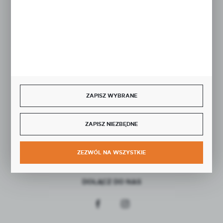
Rozpocznij zwrot produktu:
ODSTĄP OD UMOWY TUTAJ
BEZPIECZNE PŁATNOŚCI
ZAPISZ WYBRANE
SZYBKA DOSTAWA
ZAPISZ NIEZBĘDNE
ZEZWÓL NA WSZYSTKIE
DOŁĄCZ DO NAS