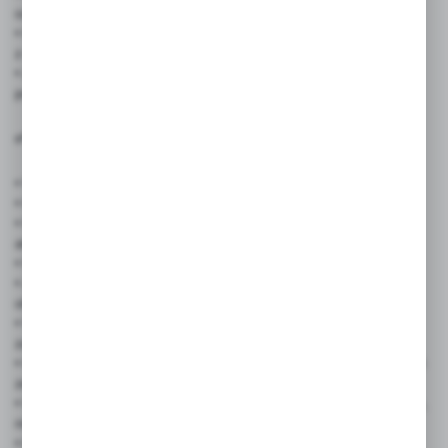
oznaczenie części wspólnych i terenów zewnętrznych.
• Hotele, pensjonaty, obiekty noclegowe – zgodność
z regulaminem obiektu i komfort gości.
• Zakłady produkcyjne i magazyny – eliminacja ryzyka
pożarowego i poprawa bezpieczeństwa.
✅ Cechy produktu:
• Wymiary: 15 cm × 20 cm
• Kolorystyka: Białe tło z czerwonym nadrukiem
• Materiał: Samoprzylepna folia odporna na warunki
atmosferyczne
• Montaż: Na gładkich powierzchniach
• Zgodność z przepisami BHP i ustawą antytytoniową – spełnia
obowiązek informacyjny.
• Widoczność i czytelność – duży format i kontrastowa grafika
zapewniają skuteczną komunikację.
• Odporność na warunki atmosferyczne – idealna do zastosowań
zewnętrznych i wewnętrznych.
• Uniwersalność zastosowania – pasuje do każdego typu obiektu,
niezależnie od branży.
• Łatwy montaż – wystarczy przykleić na czystą, gładką