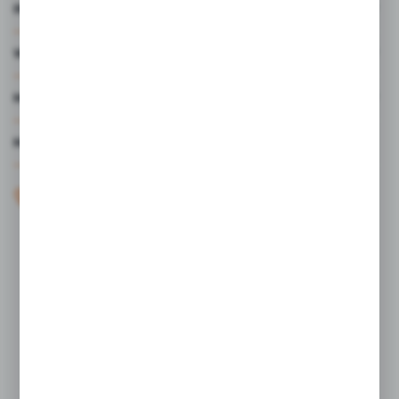
INFORMACJE
WARTO WIEDZIEĆ
MOJE KONTO
MASZ PYTANIE?
+48 61 44 77 497
KONTAKT W GODZINACH 7:30 - 15.30
sklep@studiocen.pl
FORMULARZ KONTAKTOWY