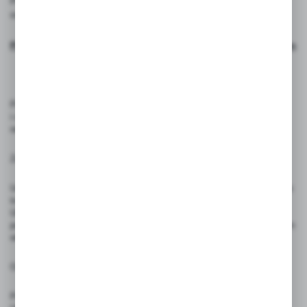
Projekt graficzny nie jest wliczony w cenę – można go zamówić
osobno w naszym sklepie.
Projekt graficzny ulotki/plakatu - Ulotki i plakaty - Studio Cen
Produkt przeznaczony jest do skutecznej promocji usług, wydarzeń
i ofert handlowych w formie kompaktowej, estetycznej ulotki
reklamowej.
Zasady użytkowania:
Unikaj zginania, rolowania lub kontaktu z ostrymi przedmiotami – może
to prowadzić do trwałych uszkodzeń powierzchni i estetyki ulotki.
Ulotki drukowane są na podstawie dostarczonego projektu. Jeśli nie
posiadasz gotowego pliku, projekt można zamówić osobno – nie jest on
wliczony w cenę produktu.
Ostrzeżenia:
Produkt nie jest zabawką – nie nadaje się do użytku przez dzieci.