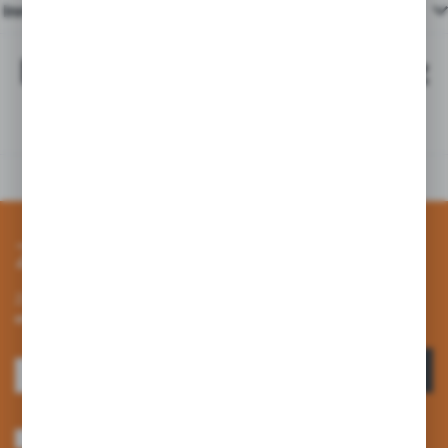
Inne z kategorii
Najchętniej kupowane z
tym produktem
Zapisz się do newslettera
Zapisz się do newslettera na naszym sklepie internetowym i
otrzymuj informacje o nowościach i promocjach.
ZAPISZ SIĘ
Wyrażam zgodę na otrzymywanie drogą elektroniczną na wskazany przeze
mnie adres e-mail informacji dotyczących usług świadczonych przez