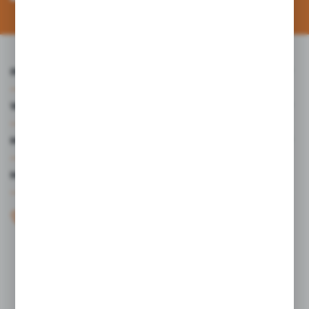
Administratora. Zgoda może zostać cofnięta w każdym czasie. *
INFORMACJE
WARTO WIEDZIEĆ
MOJE KONTO
MASZ PYTANIE?
+48 61 44 77 497
KONTAKT W GODZINACH 7:30 - 15.30
sklep@studiocen.pl