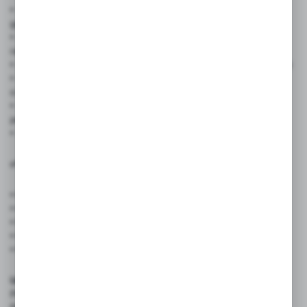
• Sklepów, piekarni, cukierni – promocje, oferty sezonowe,
godziny otwarcia
• Restauracji i gastronomii – mini menu, zaproszenia, kupony
rabatowe
• Organizatorów wydarzeń – festyny, koncerty, konferencje, targi
• Gabinetów medycznych i kosmetycznych – informacja
o usługach, lokalizacji
• Firm e-commerce – ulotki dołączane do przesyłek, instrukcje,
podziękowania
• Placówek edukacyjnych – kursy, szkolenia, zajęcia dodatkowe
✅ Cechy produktu:
• Format: A6 (105 × 148 mm)
• Gramatura papieru: 120 g – satyna
• Druk: CMYK 4+4 – dwustronny, pełnokolorowy
• Nakład: 100 sztuk
• Projekt graficzny: dostępny jako opcja dodatkowa
Uwaga:
Podana cena dotyczy wyłącznie druku ulotek.