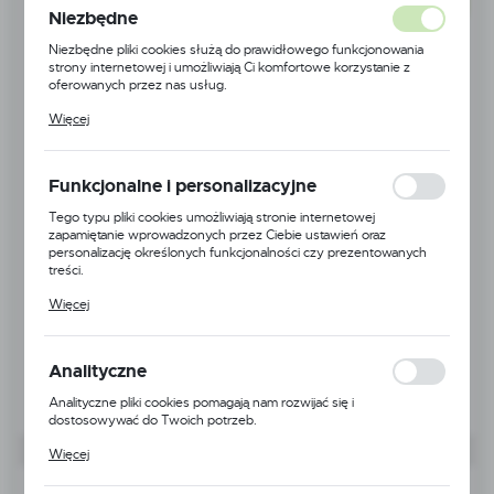
NOWOŚĆ
Niezbędne
Niezbędne pliki cookies służą do prawidłowego funkcjonowania
strony internetowej i umożliwiają Ci komfortowe korzystanie z
oferowanych przez nas usług.
Pliki cookies odpowiadają na podejmowane przez Ciebie działania w
Więcej
celu m.in. dostosowania Twoich ustawień preferencji prywatności,
logowania czy wypełniania formularzy. Dzięki plikom cookies
strona, z której korzystasz, może działać bez zakłóceń.
Funkcjonalne i personalizacyjne
Tego typu pliki cookies umożliwiają stronie internetowej
zapamiętanie wprowadzonych przez Ciebie ustawień oraz
personalizację określonych funkcjonalności czy prezentowanych
treści.
Dzięki tym plikom cookies możemy zapewnić Ci większy komfort
Więcej
korzystania z funkcjonalności naszej strony poprzez dopasowanie
jej do Twoich indywidualnych preferencji. Wyrażenie zgody na
funkcjonalne i personalizacyjne pliki cookies gwarantuje dostępność
większej ilości funkcji na stronie.
Analityczne
Analityczne pliki cookies pomagają nam rozwijać się i
dostosowywać do Twoich potrzeb.
Cookies analityczne pozwalają na uzyskanie informacji w zakresie
Więcej
wykorzystywania witryny internetowej, miejsca oraz częstotliwości,
z jaką odwiedzane są nasze serwisy www. Dane pozwalają nam na
Kod produktu: