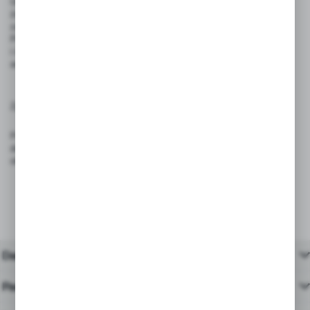
Ulotki należy przechowywać w suchym, chłodnym miejscu, z dala od
źródeł wilgoci, ciepła i bezpośredniego światła słonecznego, aby
zachować jakość papieru i nadruku.
Produkt przeznaczony wyłącznie do celów reklamowych
i informacyjnych – nie nadaje się do kontaktu z żywnością
ani zastosowań przemysłowych.
Zgodność z przepisami:
Produkt spełnia wymagania rozporządzenia (UE) 2023/988 – GPSR
dotyczącego ogólnego bezpieczeństwa produktów wprowadzanych do
obrotu na terenie Unii Europejskiej.
Dane techniczne
Pasujące produkty