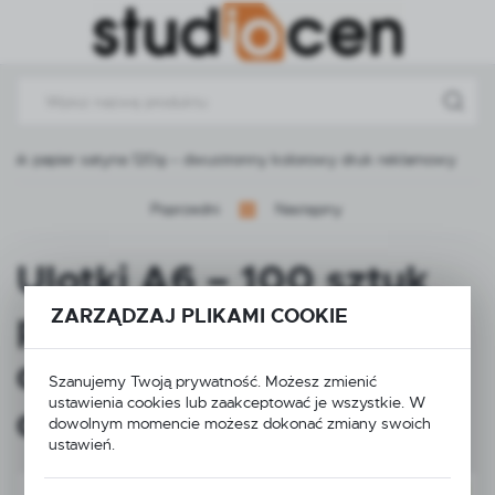
Przejdź do menu.
Przejdź do wyszukiwarki.
Przejdź do treści.
sztuk papier satyna 120g – dwustronny kolorowy druk reklamowy
Poprzedni
Następny
Ulotki A6 – 100 sztuk
papier satyna 120g –
ZARZĄDZAJ PLIKAMI COOKIE
dwustronny kolorowy
Szanujemy Twoją prywatność. Możesz zmienić
ustawienia cookies lub zaakceptować je wszystkie. W
druk reklamowy
dowolnym momencie możesz dokonać zmiany swoich
ustawień.