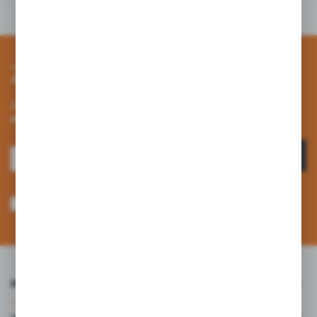
Zapisz się do newslettera
Zapisz się do newslettera na naszym sklepie internetowym i
otrzymuj informacje o nowościach i promocjach.
ZAPISZ SIĘ
Wyrażam zgodę na otrzymywanie drogą elektroniczną na wskazany przeze
mnie adres e-mail informacji dotyczących usług świadczonych przez
Administratora. Zgoda może zostać cofnięta w każdym czasie. *
INFORMACJE