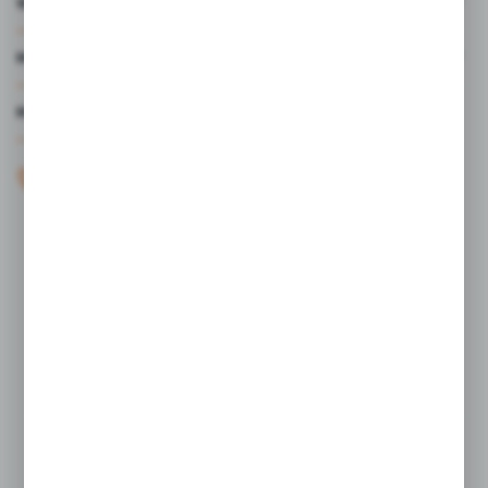
WARTO WIEDZIEĆ
MOJE KONTO
MASZ PYTANIE?
+48 61 44 77 497
KONTAKT W GODZINACH 7:30 - 15.30
sklep@studiocen.pl
FORMULARZ KONTAKTOWY
Rozpocznij zwrot produktu:
ODSTĄP OD UMOWY TUTAJ