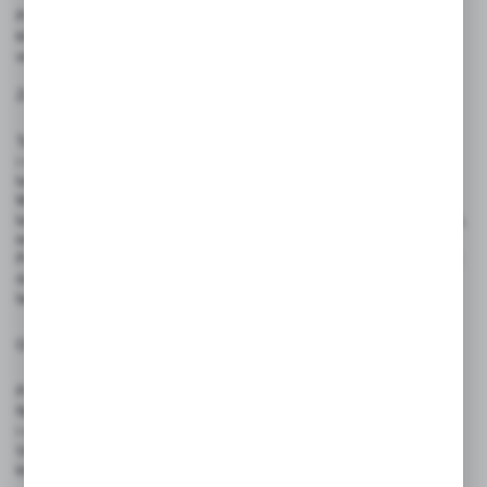
Produkt przeznaczony jest do czytelnego przekazywania informacji
klientom i użytkownikom w różnego rodzaju obiektach handlowych,
usługowych, biurowych oraz publicznych.
Zasady użytkowania:
Tabliczkę należy zawiesić za pomocą dołączonego sznurka
i nitowanych otworów – na haczykach, gwoździach, wieszakach
lub innych stabilnych uchwytach
Można pisać po powierzchni markerem permanentnym
lub suchościeralnym. W przypadku użycia markerów suchościeralnych,
treść można łatwo zetrzeć i zmienić.
Powierzchnię należy czyścić miękką, wilgotną szmatką. Nie stosować
środków ściernych ani rozpuszczalników, które mogą uszkodzić
laminat.
Ostrzeżenia:
Produkt nie jest zabawką – nie nadaje się do użytku przez dzieci.
Nie należy zginać ani rolować tablicy – może to uszkodzić laminat
i wpłynąć na trwałość produktu.
Unikać kontaktu z ostrymi przedmiotami oraz środkami chemicznymi,
które mogą uszkodzić powierzchnię.