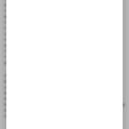
niedziela
• trwały laminat odporny na wilgoć, zabrudzenia i warunki
atmosferyczne
• gotowa do zawieszenia – otwory z nitami i sznurek w zestawie
• estetyczny nadruk informacyjny – zwiększa widoczność
i profesjonalizm punktu
• wielokrotnego użytku – idealna do stałej ekspozycji godzin
otwarcia
• lekka, poręczna, łatwa w montażu i przechowywaniu
• Prezentowane wzory mogą nieznacznie odbiegać od gotowych
produktów.
✍️ Rekomendowane akcesoria: Polecamy zakup pisaków
kredowych ILLUMIGRAPH oraz MULTI MASSIMO, które
zapewniają wyraźny i estetyczny efekt na cenówkach
laminowanych, a ich tusz łatwo się usuwa bez pozostawiania
śladów. Alternatywnie można używać markerów kredowych
lub permanentnych – w zależności od preferencji, kredowe nadają
się do treści zmiennych, a permanentne gwarantują trwałość
oznaczeń.