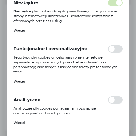
Niezbędne
Niezbędne pliki cookies służą do prawidłowego funkcjonowania
strony internetowej i umożliwiają Ci komfortowe korzystanie z
oferowanych przez nas usług.
Pliki cookies odpowiadają na podejmowane przez Ciebie działania w
Więcej
celu m.in. dostosowania Twoich ustawień preferencji prywatności,
logowania czy wypełniania formularzy. Dzięki plikom cookies
strona, z której korzystasz, może działać bez zakłóceń.
Funkcjonalne i personalizacyjne
Tego typu pliki cookies umożliwiają stronie internetowej
zapamiętanie wprowadzonych przez Ciebie ustawień oraz
personalizację określonych funkcjonalności czy prezentowanych
treści.
Dzięki tym plikom cookies możemy zapewnić Ci większy komfort
Więcej
korzystania z funkcjonalności naszej strony poprzez dopasowanie
jej do Twoich indywidualnych preferencji. Wyrażenie zgody na
funkcjonalne i personalizacyjne pliki cookies gwarantuje dostępność
większej ilości funkcji na stronie.
Analityczne
Analityczne pliki cookies pomagają nam rozwijać się i
dostosowywać do Twoich potrzeb.
Cookies analityczne pozwalają na uzyskanie informacji w zakresie
Więcej
wykorzystywania witryny internetowej, miejsca oraz częstotliwości,
z jaką odwiedzane są nasze serwisy www. Dane pozwalają nam na
ocenę naszych serwisów internetowych pod względem ich