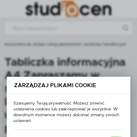
Przejdź do menu.
Przejdź do wyszukiwarki.
Przejdź do treści.
 – laminowana do sklepu usług gastronomii i punktów handlowych
Tabliczka informacyjna
A4 Zapraszamy w
soboty i niedziele –
ZARZĄDZAJ PLIKAMI COOKIE
laminowana do sklepu
Szanujemy Twoją prywatność. Możesz zmienić
ustawienia cookies lub zaakceptować je wszystkie. W
usług gastronomii i
dowolnym momencie możesz dokonać zmiany swoich
ustawień.
punktów handlowych