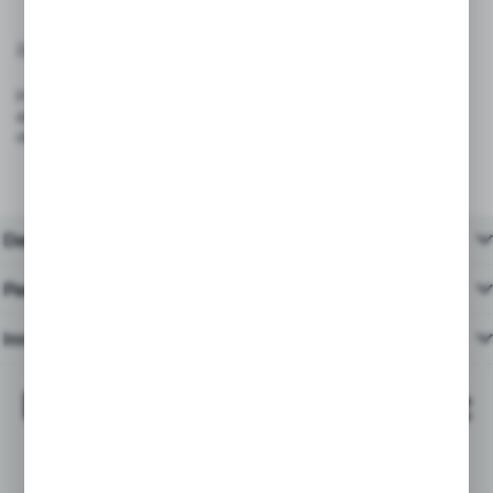
Zgodność z przepisami:
Produkt spełnia wymagania rozporządzenia (UE) 2023/988 – GPSR
dotyczącego ogólnego bezpieczeństwa produktów wprowadzanych do
obrotu na terenie Unii Europejskiej.
Dane techniczne
Pasujące produkty
Inne z kategorii
Najchętniej kupowane z
tym produktem