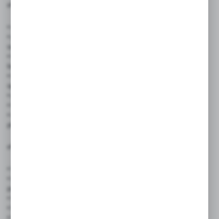
✅ Zastosowanie produktu:
• sklepów spożywczych, warzywniaków, piekarni, cukierni
• punktów usługowych: fryzjerów, kosmetyczek, mechaników,
szewców, pralni
• lokali gastronomicznych: barów, food trucków, restauracji,
lodziarni
• targowisk, bazarów, stoisk sezonowych i mobilnych punktów
sprzedaży
• placówek edukacyjnych, świetlic, klubów seniora
• biur obsługi klienta, recepcji, punktów informacyjnych
• organizatorów wydarzeń, kiermaszy, festynów, imprez
plenerowych
✅ Cechy produktu:
• Wymiary: 21 × 29,7 cm (format A4)
• Kolor: dostępne warianty: żółty, zielony, czerwony,
pomarańczowy
• Materiał: karton dwustronnie laminowany
• Mocowanie: otwory z nitami + sznurek w zestawie
• Nadruk: ZAPRASZAMY od poniedziałku do piątku + sobota +