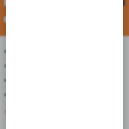
Wyrażam zgodę na otrzymywanie drogą elektroniczną na wskazany przeze
mnie adres e-mail informacji dotyczących usług świadczonych przez
Administratora. Zgoda może zostać cofnięta w każdym czasie. *
INFORMACJE
WARTO WIEDZIEĆ
MOJE KONTO
MASZ PYTANIE?
+48 61 44 77 497
KONTAKT W GODZINACH 7:30 - 15.30