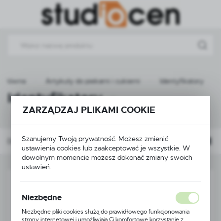
Przejdź do menu.
Przejdź do wyszukiwarki.
Przejdź do treści.
a główna
Artykuły do piekarni i cukierni
Identyfikatory
Identyfikatory
(4)
ZARZĄDZAJ PLIKAMI COOKIE
Szanujemy Twoją prywatność. Możesz zmienić
Domyślnie
FILTRUJ
ustawienia cookies lub zaakceptować je wszystkie. W
dowolnym momencie możesz dokonać zmiany swoich
ustawień.
Niezbędne
Niezbędne pliki cookies służą do prawidłowego funkcjonowania
strony internetowej i umożliwiają Ci komfortowe korzystanie z