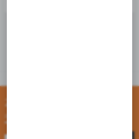
Dodaj do schowka
Wybrane dla Ciebie z
kategorii
Zapisz się do newslettera
Zapisz się do newslettera na naszym sklepie internetowym i
otrzymuj informacje o nowościach i promocjach.
ZAPISZ SIĘ