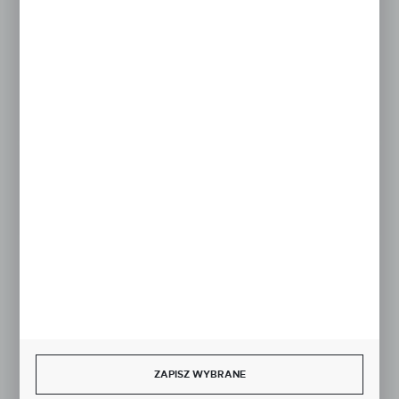
sklep@studiocen.pl
FORMULARZ KONTAKTOWY
Rozpocznij zwrot produktu:
ODSTĄP OD UMOWY TUTAJ
BEZPIECZNE PŁATNOŚCI
SZYBKA DOSTAWA
ZAPISZ WYBRANE