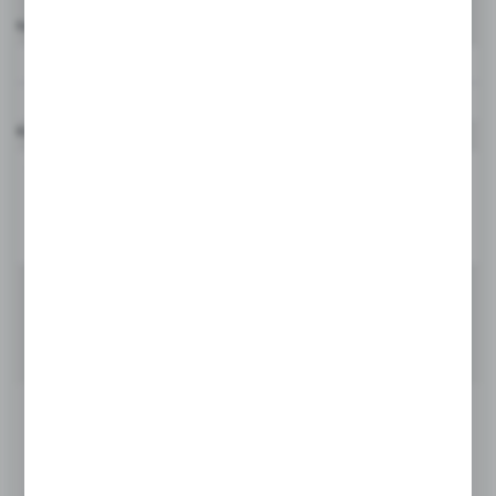
Nazwa użytkownika*
Komentarz*
DODAJ KOMENTARZ
Ostatnio na blogu