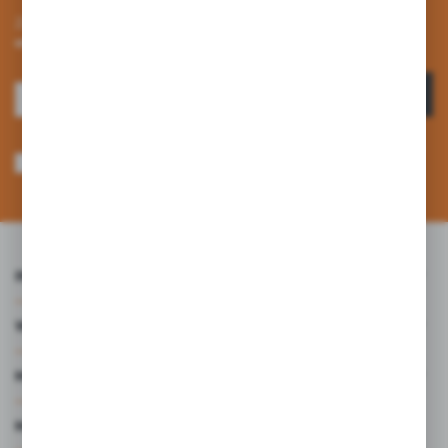
Zapisz się do newslettera na naszym sklepie internetowym i
otrzymuj informacje o nowościach i promocjach.
ZAPISZ SIĘ
Wyrażam zgodę na otrzymywanie drogą elektroniczną na wskazany przeze
mnie adres e-mail informacji dotyczących usług świadczonych przez
Administratora. Zgoda może zostać cofnięta w każdym czasie. *
INFORMACJE
WARTO WIEDZIEĆ
MOJE KONTO
MASZ PYTANIE?