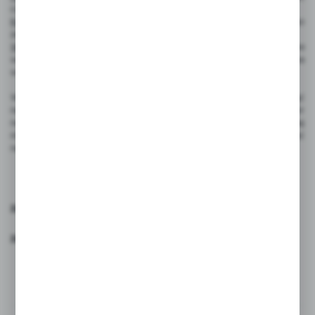
czy zależy ci na tym, aby pismo było łatwo wymazywalne.
Kolor:
Wybierz kolor pisaka, który najlepiej pasuje do twojego
zastosowania lub efektu, jaki chcesz osiągnąć.
Właściwości dodatkowe:
Niektóre pisaki mają dodatkowe
właściwości, takie jak wodoodporność, która może być istotna
w niektórych zastosowaniach.
Wybór odpowiedniego pisaka lub markera może znacząco wpłynąć
na jakość Twojego oznaczenia. Ważne jest, aby dostosować wybór
narzędzia do rodzaju powierzchni i rodzaju zastosowania. Pamiętaj
również o potrzebach estetycznych i funkcjonalnych, aby wybrać
najlepszy pisak dla Twoich potrzeb.
Zapraszamy do zapoznania się z naszą ofertą !
Zespół StudioCen
Komentarze