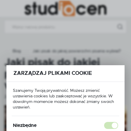
Przejdź do menu.
Przejdź do wyszukiwarki.
Przejdź do treści.
a
Blog
Jaki pisak do jakiej powierzchni pisania wybrać?
Jaki pisak do jakiej
powierzchni pisania
ZARZĄDZAJ PLIKAMI COOKIE
wybrać?
Szanujemy Twoją prywatność. Możesz zmienić
ustawienia cookies lub zaakceptować je wszystkie. W
24 - 02 - 2023
dowolnym momencie możesz dokonać zmiany swoich
ustawień.
Niezbędne