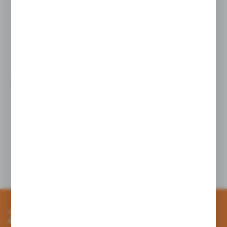
INFORMACJE W RESTAURACJI I HORECA W
PRAKTYCE: JAK WYKORZYSTAĆ STOJAKI Z PLEXI
DO PREZENTACJI MENU, PROMOCJI I OZNACZEŃ
22 - 05 - 2026
SPECJALNYCH (Z KONKRETNYMI PRZYKŁADAMI
ZASTOSOWAŃ)
JAK PRAWIDŁOWO OZNACZAĆ PRODUKTY W
LODZIARNI? PRAKTYCZNY PORADNIK.
03 - 04 - 2026
Zapisz się do newslettera