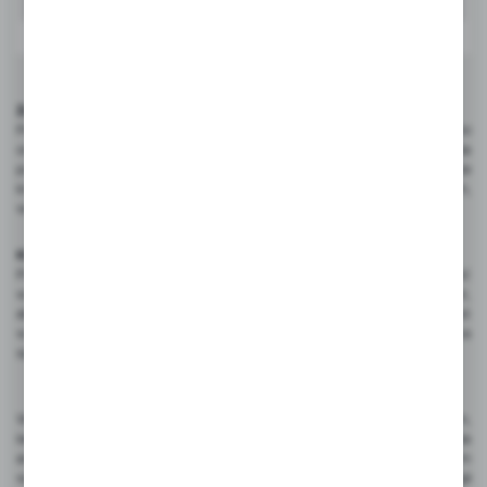
Zalety personalizacji i tradycji
Personalizacja wtykaczy do lodów buduje unikalny wizerunek marki
oraz tworzy więź z klientami. Kreatywność i dowolność projektowania
pozwalają na zaakcentowanie unikalności oferty. Natomiast wtykacze
kredowe, łącząc w sobie tradycję z nowoczesnym designem,
wprowadzają subtelny urok do prezentacji.
Kluczowe czynniki przy wyborze
Przy wyborze wtykaczy do lodów, warto kierować uwagę na jakość
wykonania oraz wyraźność nadruku. Dla personalizacji kluczowe jest,
aby wtykacze oddawały charakter i wartości marki. Natomiast
w przypadku tradycyjnych wtykaczy kredowych, trwałość i estetyka
są priorytetami.
Wtykacze do lodów są nie tylko narzędziem informacyjnym,
lecz także sposobem wyrażenia charakteru marki i wrażenia
artystycznego. Wybór między pełną personalizacją, indywidualnym
wzorem a tradycyjnymi wtykaczami kredowymi zależy od strategii