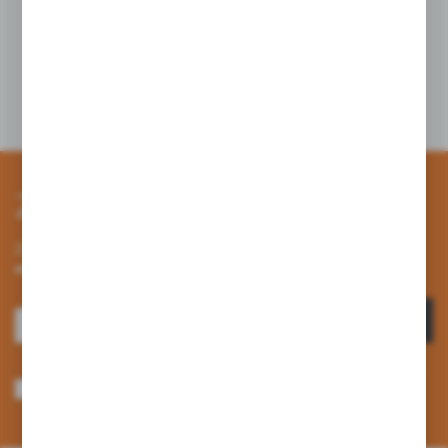
JAK PRAWIDŁOWO OZNACZAĆ PRODUKTY W
LODZIARNI? PRAKTYCZNY PORADNIK.
03 - 04 - 2026
Zapisz się do newslettera
Zapisz się do newslettera na naszym sklepie internetowym i
otrzymuj informacje o nowościach i promocjach.
ZAPISZ SIĘ
Wyrażam zgodę na otrzymywanie drogą elektroniczną na wskazany przeze
mnie adres e-mail informacji dotyczących usług świadczonych przez
Administratora. Zgoda może zostać cofnięta w każdym czasie. *