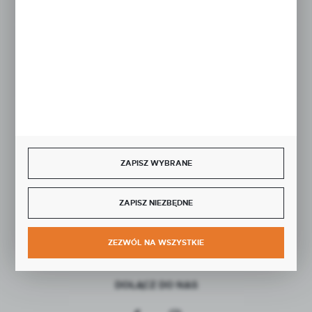
Rozpocznij zwrot produktu:
ODSTĄP OD UMOWY TUTAJ
BEZPIECZNE PŁATNOŚCI
ZAPISZ WYBRANE
ZAPISZ NIEZBĘDNE
SZYBKA DOSTAWA
ZEZWÓL NA WSZYSTKIE
DOŁĄCZ DO NAS