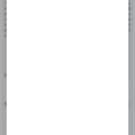
i ducha lodziarni. Starannie oznaczone lody dodają profesjonalizmu,
a dostępność różnych rodzajów wtykaczy pozwala na elastyczną
prezentację. Przy wyborze kluczowe jest dopasowanie do wizerunku
oraz jakość wykonania. Dzięki odpowiedniemu wyborowi, wtykacze
staną się nie tylko praktycznym narzędziem, lecz także artystycznym
akcentem, który przyciągnie uwagę klientów i zwiększy atrakcyjność
oferowanych lodów.
Komentarze
Nazwa użytkownika*
Komentarz*