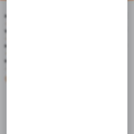
INFORMACJE
WARTO WIEDZIEĆ
MOJE KONTO
MASZ PYTANIE?
+48 61 44 77 497
KONTAKT W GODZINACH 7:30 - 15.30
sklep@studiocen.pl
FORMULARZ KONTAKTOWY