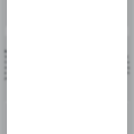
Kredowe wtykacze do lodów - Tradycja i nowoczesność
Wtykacze kredowe do lodów łączą w sobie tradycję i nowoczesność.
Oferują możliwość dostosowania kształtu, nadruku, logo, a także nazw
smaków i grafik. Ten subtelny balans między estetyką
a funkcjonalnością przyciąga uwagę klientów, podkreślając zarazem
jakość oferowanych produktów.