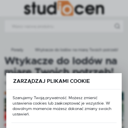
Przejdź do menu.
Przejdź do wyszukiwarki.
Przejdź do treści.
Porady
Wtykacze do lodów na miarę Twoich potrzeb!
Wtykacze do lodów na
miarę Twoich potrzeb!
ZARZĄDZAJ PLIKAMI COOKIE
13 - 12 - 2021
Szanujemy Twoją prywatność. Możesz zmienić
ustawienia cookies lub zaakceptować je wszystkie. W
dowolnym momencie możesz dokonać zmiany swoich
ustawień.