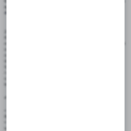
Czarne cenówki laminowane 65×95 mm – zestaw 50 sztuk do
ryb owoców morza i produktów morskich w sklepach
delikatesach supermarketach i smażalniach
Zestaw 50 sztuk czarnych cenówek laminowanych o wymiarach
65 x 95 mm to niezastąpione narzędzie w profesjonalnym
oznaczaniu ryb i produktów morskich. Dzięki trwałemu laminatowi
cenówki są odporne na wilgoć, zabrudzenia i intensywne
użytkowanie, co czyni je idealnym wyborem dla dynamicznych
środowisk handlowych.
Ich wyrazisty kolor i czytelna powierzchnia umożliwiają szybkie
i estetyczne prezentowanie cen, nazw produktów oraz informacji
o pochodzeniu. Możliwość wielokrotnego pisania markerem
kredowym pozwala na łatwą aktualizację treści.
✅ Zastosowanie produktu:
• Sklepy rybne i delikatesy morskie – oznaczanie świeżych ryb,
filetów, owoców morza, ryb wędzonych i marynowanych
• Supermarkety i dyskonty spożywcze – ekspozycja produktów
w ladach chłodniczych i na stoiskach rybnych