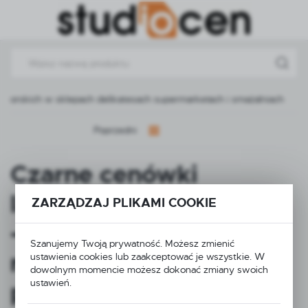
Przejdź do menu.
Przejdź do wyszukiwarki.
Przejdź do treści.
orskich w sklepach delikatesach supermarketach i smażalniach
Poprzedni
Czarne cenówki
laminowane 65×95 mm
ZARZĄDZAJ PLIKAMI COOKIE
– zestaw 50 sztuk do
Szanujemy Twoją prywatność. Możesz zmienić
ryb owoców morza i
ustawienia cookies lub zaakceptować je wszystkie. W
dowolnym momencie możesz dokonać zmiany swoich
ustawień.
produktów morskich w