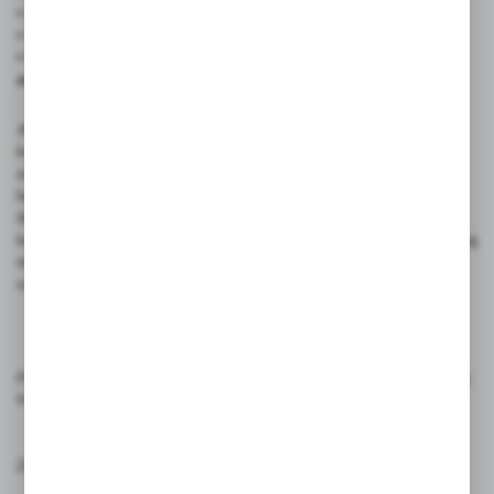
• Profesjonalny wygląd i czytelne oznaczenie cen
• Niezastąpione w ladach chłodniczych, na stoiskach i bufetach
• Widoczne na zdjęciach podstawki cenowe nie są częścią
zestawu
✍️ Rekomendowane akcesoria: Polecamy zakup pisaków
kredowych ILLUMIGRAPH oraz MULTI MASSIMO, które
zapewniają wyraźny i estetyczny efekt na cenówkach
laminowanych, a ich tusz łatwo się usuwa bez pozostawiania
śladów. Alternatywnie można używać markerów kredowych
lub permanentnych – w zależności od preferencji, kredowe nadają
się do treści zmiennych, a permanentne gwarantują trwałość
oznaczeń.
Produkty przeznaczone do oznaczania cen, etykietowania i prezentacji
towarów. Używaj zgodnie z ich przeznaczeniem.
Zasady użytkowania: