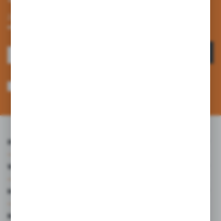
Zapisz się do newslettera na naszym sklepie internetowym i
otrzymuj informacje o nowościach i promocjach.
ZAPISZ SIĘ
Wyrażam zgodę na otrzymywanie drogą elektroniczną na wskazany przeze
mnie adres e-mail informacji dotyczących usług świadczonych przez
Administratora. Zgoda może zostać cofnięta w każdym czasie. *
INFORMACJE
WARTO WIEDZIEĆ
MOJE KONTO
MASZ PYTANIE?