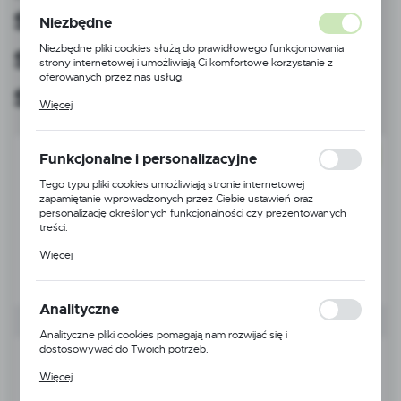
sklepach delikatesach
Niezbędne
supermarketach i
Niezbędne pliki cookies służą do prawidłowego funkcjonowania
strony internetowej i umożliwiają Ci komfortowe korzystanie z
oferowanych przez nas usług.
smażalniach
Pliki cookies odpowiadają na podejmowane przez Ciebie działania w
Więcej
celu m.in. dostosowania Twoich ustawień preferencji prywatności,
logowania czy wypełniania formularzy. Dzięki plikom cookies
strona, z której korzystasz, może działać bez zakłóceń.
Funkcjonalne i personalizacyjne
NOWOŚĆ
Tego typu pliki cookies umożliwiają stronie internetowej
zapamiętanie wprowadzonych przez Ciebie ustawień oraz
personalizację określonych funkcjonalności czy prezentowanych
treści.
Dzięki tym plikom cookies możemy zapewnić Ci większy komfort
Więcej
korzystania z funkcjonalności naszej strony poprzez dopasowanie
jej do Twoich indywidualnych preferencji. Wyrażenie zgody na
funkcjonalne i personalizacyjne pliki cookies gwarantuje dostępność
większej ilości funkcji na stronie.
Analityczne
Analityczne pliki cookies pomagają nam rozwijać się i
dostosowywać do Twoich potrzeb.
Cookies analityczne pozwalają na uzyskanie informacji w zakresie
Więcej
wykorzystywania witryny internetowej, miejsca oraz częstotliwości,
z jaką odwiedzane są nasze serwisy www. Dane pozwalają nam na