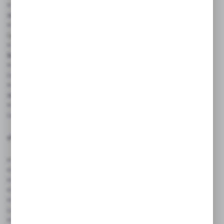
• Smażalnie ryb i bary sezonowe – prezentacja oferty
na tablicach, witrynach i ladach ekspozycyjnych
• Mobilne punkty sprzedaży i targowiska – szybka zmiana cen
i produktów w warunkach terenowych
• Zakłady przetwórstwa rybnego – identyfikacja partii produktów,
kontrola jakości, oznaczenia produkcyjne
• Hurtownie spożywcze i punkty dystrybucji – organizacja
i oznaczenie asortymentu
• Gastronomia i cateringi rybne – prezentacja dań rybnych
na bufetach, stołach degustacyjnych i pokazach kulinarnych
• Dekoratorzy witryn sklepowych – tworzenie spójnych
i estetycznych ekspozycji tematycznych
✅ Cechy produktu:
• Wymiary:
65 x 95 mm
• Kolor: czarny
• Materiał: karton + laminat dwustronny
• Ilość w zestawie:
50 sztuk
• Dwustronny laminat zapewnia odporność na wilgoć
i zabrudzenia
• Powierzchnia do pisania markerem kredowym