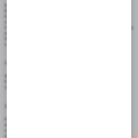
Do pisania zaleca się stosowanie pisaków kredowych ILLUMIGRAPH,
MULTI MASSIMO lub markery permanentne
Napisy można usuwać wilgotną ściereczką, bez użycia środków
chemicznych lub za pomocą dedykowanego zmywacza.
Cenówki nie są przeznaczone do bezpośredniego kontaktu z żywnością
ani do użytku przez dzieci.
Do mocowania w żywności należy używać dedykowanych szpilek
z atestem PZH.
Ostrzeżenia:
Nie stosować w bezpośrednim kontakcie z produktami spożywanymi.
Produkt nie jest zabawką — nie nadaje się do użytku przez dzieci.
Unikać wystawiania produktów na intensywne źródła ciepła i ognia.
Zgodność z przepisami:
Produkt spełnia wymagania rozporządzenia (UE) 2023/988 – GPSR,
dotyczącego ogólnego bezpieczeństwa produktów wprowadzanych
na rynek Unii Europejskiej. Dzięki trwałej konstrukcji i bezpiecznym
materiałom, są odpowiednie do stosowania w sklepach, restauracjach,