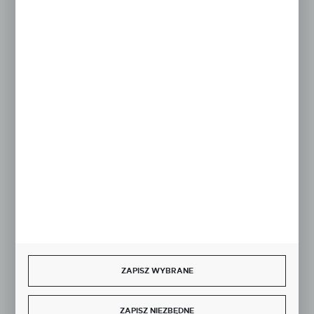
KONTAKT W GODZINACH 7:30 - 15.30
sklep@studiocen.pl
FORMULARZ KONTAKTOWY
Rozpocznij zwrot produktu:
ODSTĄP OD UMOWY TUTAJ
BEZPIECZNE PŁATNOŚCI
ZAPISZ WYBRANE
ZAPISZ NIEZBĘDNE