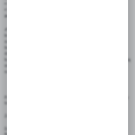
• Łatwość użycia – szybka aplikacja i porządek na ladzie
• Widoczne na zdjęciach podstawki cenowe nie są częścią
zestawu
✍️ Rekomendowane akcesoria: Polecamy zakup pisaków
kredowych ILLUMIGRAPH oraz MULTI MASSIMO, które
zapewniają wyraźny i estetyczny efekt na cenówkach
laminowanych, a ich tusz łatwo się usuwa bez pozostawiania
śladów. Alternatywnie można używać markerów kredowych
lub permanentnych – w zależności od preferencji, kredowe nadają
się do treści zmiennych, a permanentne gwarantują trwałość
oznaczeń.
Produkty przeznaczone do oznaczania cen, etykietowania i prezentacji
towarów. Używaj zgodnie z ich przeznaczeniem.
Zasady użytkowania:
Do pisania zaleca się stosowanie pisaków kredowych ILLUMIGRAPH,
MULTI MASSIMO lub markery permanentne