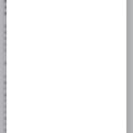
Etykiety cenowe laminowane CUKIERNIA - 65x95 mm -
cenówki do cukierni piekarni sklepów spożywczych i stoisk
gastronomicznych
Zadbaj o estetykę i przejrzystość ekspozycji swoich produktów
dzięki laminowanym etykietom cenowym 65x95 mm. To
niezawodne narzędzie sprzedażowe, które łączy trwałość
z profesjonalnym wyglądem, idealne dla branży spożywczej
i gastronomicznej.
✅ Zastosowanie produktu:
• Cukiernie i piekarnie – oznaczanie ciast, ciastek, tortów,
babeczek, chlebów i bułek
• Delikatesy i sklepy specjalistyczne – prezentacja wypieków
premium, produktów regionalnych
• Supermarkety i dyskonty spożywcze – prezentacja pieczywa
i słodkości w ladach chłodniczych i na półkach
• Stoiska targowe i food trucki – szybka zmiana cen i produktów
w warunkach mobilnych
• Kawiarnie i bufety hotelowe – estetyczne oznaczenie wypieków
na ladach i stołach degustacyjnych