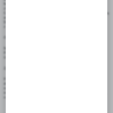
Napisy można usuwać wilgotną ściereczką, bez użycia środków
chemicznych lub za pomocą dedykowanego zmywacza.
Cenówki nie są przeznaczone do bezpośredniego kontaktu z żywnością
ani do użytku przez dzieci.
Do mocowania w żywności należy używać dedykowanych szpilek
z atestem PZH.
Ostrzeżenia:
Nie stosować w bezpośrednim kontakcie z produktami spożywanymi.
Produkt nie jest zabawką — nie nadaje się do użytku przez dzieci.
Unikać wystawiania produktów na intensywne źródła ciepła i ognia.
Zgodność z przepisami:
Produkt spełnia wymagania rozporządzenia (UE) 2023/988 – GPSR,
dotyczącego ogólnego bezpieczeństwa produktów wprowadzanych
na rynek Unii Europejskiej. Dzięki trwałej konstrukcji i bezpiecznym
materiałom, są odpowiednie do stosowania w sklepach, restauracjach,
cukierniach i punktach gastronomicznych.