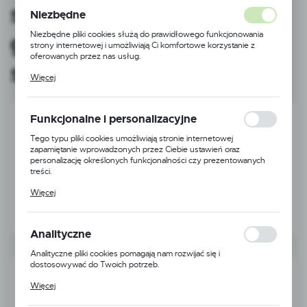
stoisk
Niezbędne
gastronomicznych 50
Niezbędne pliki cookies służą do prawidłowego funkcjonowania
strony internetowej i umożliwiają Ci komfortowe korzystanie z
oferowanych przez nas usług.
sztuk
Pliki cookies odpowiadają na podejmowane przez Ciebie działania w
Więcej
celu m.in. dostosowania Twoich ustawień preferencji prywatności,
logowania czy wypełniania formularzy. Dzięki plikom cookies
strona, z której korzystasz, może działać bez zakłóceń.
Funkcjonalne i personalizacyjne
Tego typu pliki cookies umożliwiają stronie internetowej
zapamiętanie wprowadzonych przez Ciebie ustawień oraz
personalizację określonych funkcjonalności czy prezentowanych
treści.
Dzięki tym plikom cookies możemy zapewnić Ci większy komfort
Więcej
korzystania z funkcjonalności naszej strony poprzez dopasowanie
jej do Twoich indywidualnych preferencji. Wyrażenie zgody na
funkcjonalne i personalizacyjne pliki cookies gwarantuje dostępność
większej ilości funkcji na stronie.
Analityczne
Analityczne pliki cookies pomagają nam rozwijać się i
dostosowywać do Twoich potrzeb.
Cookies analityczne pozwalają na uzyskanie informacji w zakresie
Więcej
wykorzystywania witryny internetowej, miejsca oraz częstotliwości,
z jaką odwiedzane są nasze serwisy www. Dane pozwalają nam na