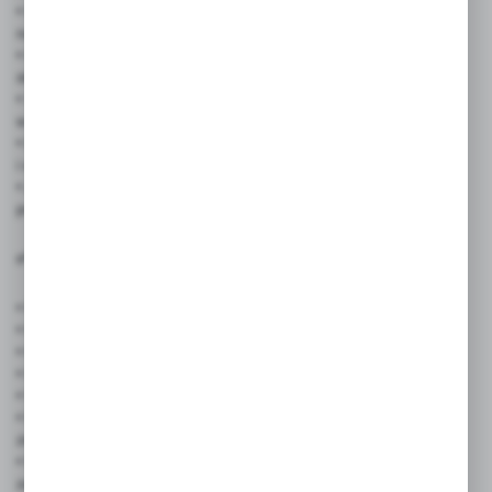
• Cateringi i firmy eventowe – prezentacja słodkich przekąsek
na bankietach i pokazach kulinarnych
• Gastronomia i cateringi – prezentacja wypieków na bufetach,
stołach degustacyjnych i pokazach kulinarnych
• Szkoły i placówki edukacyjne – oznaczenie produktów
w stołówkach, bufetach i na wystawach edukacyjnych
• Dekoratorzy witryn sklepowych – tworzenie spójnych
i estetycznych ekspozycji tematycznych
• Zakłady przetwórstwa piekarniczego – identyfikacja partii
produktów, kontrola jakości
✅ Cechy produktu:
• Rozmiar:
65 x 95 mm
• Materiał: Karton + dwustronny laminat z marginesami
• Kolorystyka: Wielokolorowe
• Ilość w zestawie:
50 sztuk
• Wyraźna czytelność – przyciąga wzrok klientów i ułatwia wybór
• Możliwość wielokrotnego pisania – idealne przy częstych
zmianach cen
• Profesjonalny wygląd – buduje zaufanie i zwiększa konwersję
zakupową