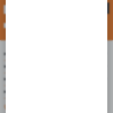
ZAPISZ SIĘ
Wyrażam zgodę na otrzymywanie drogą elektroniczną na wskazany przeze
mnie adres e-mail informacji dotyczących usług świadczonych przez
Administratora. Zgoda może zostać cofnięta w każdym czasie. *
INFORMACJE
WARTO WIEDZIEĆ
MOJE KONTO
MASZ PYTANIE?
+48 61 44 77 497