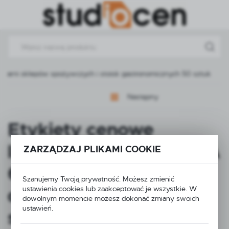
Przejdź do menu.
Przejdź do wyszukiwarki.
Przejdź do treści.
karni sklepów spożywczych i stoisk gastronomicznych 50 sztuk
Następny
Etykiety cenowe
laminowane CUKIERNIA
ZARZĄDZAJ PLIKAMI COOKIE
65x95 mm - cenówki
Szanujemy Twoją prywatność. Możesz zmienić
do cukierni piekarni
ustawienia cookies lub zaakceptować je wszystkie. W
dowolnym momencie możesz dokonać zmiany swoich
ustawień.
sklepów spożywczych i