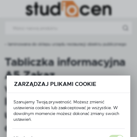
Przejdź do menu.
Przejdź do wyszukiwarki.
Przejdź do treści.
 – laminowana do sklepu urzędu restauracji obiektu publicznego
Tabliczka informacyjna
A5 Zakaz
ZARZĄDZAJ PLIKAMI COOKIE
wprowadzania psów –
laminowana do sklepu
Szanujemy Twoją prywatność. Możesz zmienić
ustawienia cookies lub zaakceptować je wszystkie. W
urzędu restauracji
dowolnym momencie możesz dokonać zmiany swoich
ustawień.
obiektu publicznego