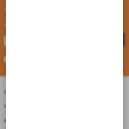
Zapisz się do newslettera
Zapisz się do newslettera na naszym sklepie internetowym i
otrzymuj informacje o nowościach i promocjach.
ZAPISZ SIĘ
Wyrażam zgodę na otrzymywanie drogą elektroniczną na wskazany przeze
mnie adres e-mail informacji dotyczących usług świadczonych przez
Administratora. Zgoda może zostać cofnięta w każdym czasie. *
INFORMACJE
WARTO WIEDZIEĆ
MOJE KONTO