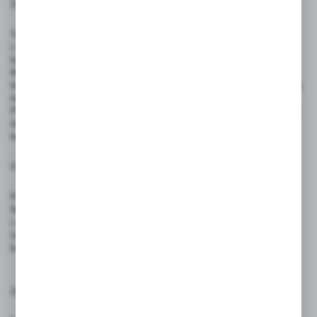
Zasady użytkowania:
Tabliczkę należy zawiesić za pomocą dołączonego sznurka
i nitowanych otworów – na haczykach, gwoździach, wieszakach
lub innych stabilnych uchwytach
Można pisać po powierzchni markerem permanentnym
lub suchościeralnym. W przypadku użycia markerów suchościeralnych,
treść można łatwo zetrzeć i zmienić.
Powierzchnię należy czyścić miękką, wilgotną szmatką. Nie stosować
środków ściernych ani rozpuszczalników, które mogą uszkodzić
laminat.
Ostrzeżenia:
Produkt nie jest zabawką – nie nadaje się do użytku przez dzieci.
Nie należy zginać ani rolować tablicy – może to uszkodzić laminat
i wpłynąć na trwałość produktu.
Unikać kontaktu z ostrymi przedmiotami oraz środkami chemicznymi,
które mogą uszkodzić powierzchnię.
Zgodność z przepisami: