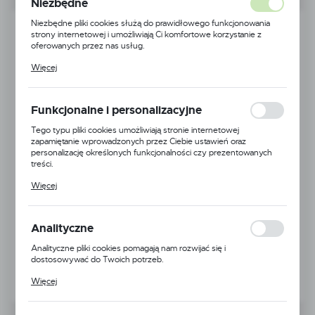
Niezbędne
Niezbędne pliki cookies służą do prawidłowego funkcjonowania
strony internetowej i umożliwiają Ci komfortowe korzystanie z
oferowanych przez nas usług.
Pliki cookies odpowiadają na podejmowane przez Ciebie działania w
Więcej
celu m.in. dostosowania Twoich ustawień preferencji prywatności,
logowania czy wypełniania formularzy. Dzięki plikom cookies
strona, z której korzystasz, może działać bez zakłóceń.
Funkcjonalne i personalizacyjne
Tego typu pliki cookies umożliwiają stronie internetowej
zapamiętanie wprowadzonych przez Ciebie ustawień oraz
personalizację określonych funkcjonalności czy prezentowanych
treści.
Dzięki tym plikom cookies możemy zapewnić Ci większy komfort
Więcej
korzystania z funkcjonalności naszej strony poprzez dopasowanie
jej do Twoich indywidualnych preferencji. Wyrażenie zgody na
funkcjonalne i personalizacyjne pliki cookies gwarantuje dostępność
większej ilości funkcji na stronie.
Analityczne
Analityczne pliki cookies pomagają nam rozwijać się i
dostosowywać do Twoich potrzeb.
Cookies analityczne pozwalają na uzyskanie informacji w zakresie
Więcej
wykorzystywania witryny internetowej, miejsca oraz częstotliwości,
z jaką odwiedzane są nasze serwisy www. Dane pozwalają nam na
ocenę naszych serwisów internetowych pod względem ich