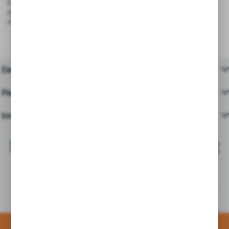
Produkt spełnia wymagania rozporządzenia (UE) 2023/988 – GPSR
dotyczącego ogólnego bezpieczeństwa produktów wprowadzanych do
obrotu na terenie Unii Europejskiej.
Dane techniczne
Pasujące produkty
Inne z kategorii
Najchętniej kupowane z
tym produktem