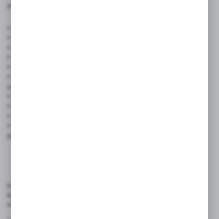
✅ Cechy produktu:
• Wymiary: 21 × 15 cm (format A5)
• Kolor: biały z wyraźnym nadrukiem
• Materiał: karton dwustronnie laminowany
• Mocowanie: otwory z nitami + sznurek w zestawie
• Gotowa do zawieszenia – szybki i prosty montaż
• Odporna na wilgoć i zabrudzenia – idealna do intensywnego
użytkowania
• Czytelna i estetyczna – zwiększa komfort i porządek
• Uniwersalna – pasuje do każdego typu obiektu
• Zgodna z zasadami BHP i regulaminami obiektów
• Prezentowane wzory mogą nieznacznie odbiegać od gotowych
produktów
Produkt przeznaczony jest do czytelnego przekazywania informacji
klientom i użytkownikom w różnego rodzaju obiektach handlowych,
usługowych, biurowych oraz publicznych.