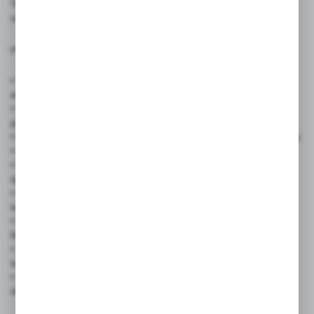
Tabliczka zwiększa bezpieczeństwo, porządek i komfort
użytkowników, jasno informując o obowiązujących zasadach.
✅ Zastosowanie produktu:
• Sklepach i punktach handlowych – spożywczych, odzieżowych,
elektronicznych
• Placówkach medycznych i aptekach – gabinety, laboratoria,
punkty szczepień
• Instytucjach publicznych – urzędy, biblioteki, szkoły, przedszkola
• Obiektach gastronomicznych – restauracje, kawiarnie, bary
• Obiektach sportowych i rekreacyjnych – siłownie, baseny, hale
sportowe
• Hotelach, pensjonatach i obiektach noclegowych – strefy
wspólne, recepcje
• Wspólnotach mieszkaniowych i budynkach wielorodzinnych –
klatki schodowe, windy
• Zakładach pracy i biurach – strefy produkcyjne, pomieszczenia
socjalne
• Strefach eventowych i targowych – zaplecza organizacyjne,
strefy VIP