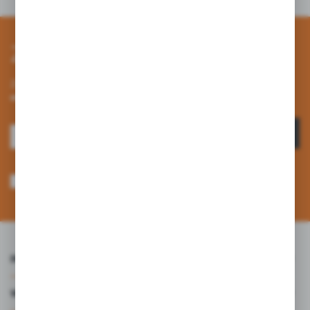
Zapisz się do newslettera
Zapisz się do newslettera na naszym sklepie internetowym i
otrzymuj informacje o nowościach i promocjach.
ZAPISZ SIĘ
Wyrażam zgodę na otrzymywanie drogą elektroniczną na wskazany przeze
mnie adres e-mail informacji dotyczących usług świadczonych przez
Administratora. Zgoda może zostać cofnięta w każdym czasie. *
INFORMACJE
WARTO WIEDZIEĆ