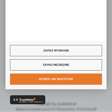
BEZPIECZNE PŁATNOŚCI
SZYBKA DOSTAWA
ZAPISZ WYBRANE
ZAPISZ NIEZBĘDNE
DOŁĄCZ DO NAS
ZEZWÓL NA WSZYSTKIE
4.9
Na podstawie
221
opinii
z całego okresu
Copyright by studiocen.pl
Agencja interaktywna
[ti]
Powered by
2ClickShop®