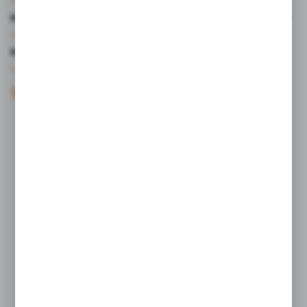
MOJE KONTO
MASZ PYTANIE?
+48 61 44 77 497
KONTAKT W GODZINACH 7:30 - 15.30
sklep@studiocen.pl
FORMULARZ KONTAKTOWY
Rozpocznij zwrot produktu:
ODSTĄP OD UMOWY TUTAJ