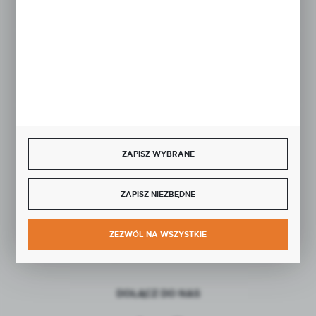
Rozpocznij zwrot produktu:
ODSTĄP OD UMOWY TUTAJ
BEZPIECZNE PŁATNOŚCI
ZAPISZ WYBRANE
ZAPISZ NIEZBĘDNE
SZYBKA DOSTAWA
ZEZWÓL NA WSZYSTKIE
DOŁĄCZ DO NAS