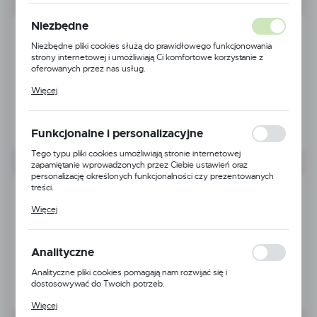
Niezbędne
NOWOŚĆ
Niezbędne pliki cookies służą do prawidłowego funkcjonowania
strony internetowej i umożliwiają Ci komfortowe korzystanie z
oferowanych przez nas usług.
Pliki cookies odpowiadają na podejmowane przez Ciebie działania w
Więcej
celu m.in. dostosowania Twoich ustawień preferencji prywatności,
logowania czy wypełniania formularzy. Dzięki plikom cookies
strona, z której korzystasz, może działać bez zakłóceń.
Funkcjonalne i personalizacyjne
Tego typu pliki cookies umożliwiają stronie internetowej
zapamiętanie wprowadzonych przez Ciebie ustawień oraz
personalizację określonych funkcjonalności czy prezentowanych
treści.
Dzięki tym plikom cookies możemy zapewnić Ci większy komfort
Więcej
korzystania z funkcjonalności naszej strony poprzez dopasowanie
jej do Twoich indywidualnych preferencji. Wyrażenie zgody na
funkcjonalne i personalizacyjne pliki cookies gwarantuje dostępność
większej ilości funkcji na stronie.
Analityczne
Analityczne pliki cookies pomagają nam rozwijać się i
dostosowywać do Twoich potrzeb.
Cookies analityczne pozwalają na uzyskanie informacji w zakresie
Więcej
wykorzystywania witryny internetowej, miejsca oraz częstotliwości,