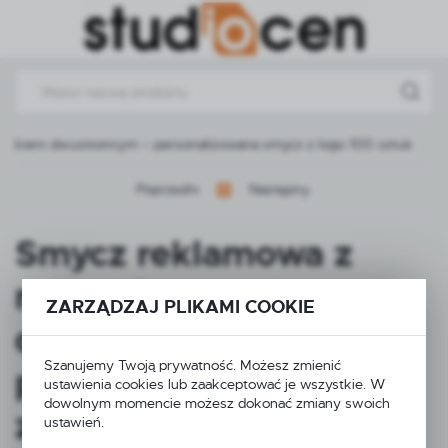
Przejdź do menu.
Przejdź do wyszukiwarki.
Przejdź do treści.
rukiem dwustronnym – personalizowana smycz z logo 100 sztuk
Poprzedni
Następny
Smycz reklamowa z
nadrukiem
ZARZĄDZAJ PLIKAMI COOKIE
dwustronnym –
Szanujemy Twoją prywatność. Możesz zmienić
personalizowana smycz
ustawienia cookies lub zaakceptować je wszystkie. W
dowolnym momencie możesz dokonać zmiany swoich
z logo 100 sztuk
ustawień.