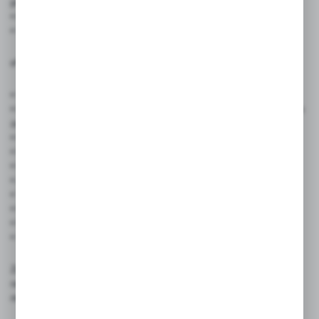
promocja
• Branża IT i startupy – personalizacja gadżetów firmowych
• Sklepy i punkty usługowe – identyfikatory dla pracowników
✅ Cechy produktu:
• Szerokość taśmy: 20 mm
• Długość całkowita: 90 cm (po złożeniu: 45 cm, z czego ok. 3 cm
zajmuje zszycie)
• Materiał: gładki poliester
• Nadruk: pełnokolorowy, wykonany metodą sublimacji (CMYK)
• Wykończenie: trwałe szycie
• Zapięcie: metalowy karabińczyk typu „rybka”
• Trwały nadruk odporny na ścieranie
• Profesjonalny wygląd i wysoka jakość wykonania
• Możliwość pełnej personalizacji
• Szybka realizacja zamówienia (dostępność 24h)
Zamów już dziś i wyróżnij swoją markę w tłumie! Smycze
reklamowe z nadrukiem to nie tylko praktyczny gadżet – to
mobilna reklama Twojej firmy.