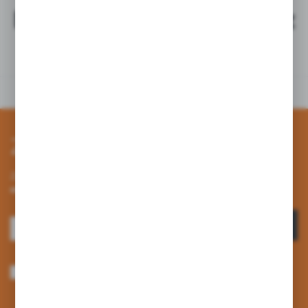
Najchętniej kupowane z
tym produktem
Zapisz się do newslettera
Zapisz się do newslettera na naszym sklepie internetowym i
otrzymuj informacje o nowościach i promocjach.
ZAPISZ SIĘ
Wyrażam zgodę na otrzymywanie drogą elektroniczną na wskazany przeze
mnie adres e-mail informacji dotyczących usług świadczonych przez
Administratora. Zgoda może zostać cofnięta w każdym czasie. *