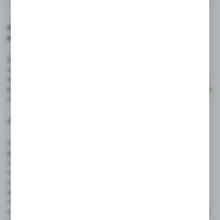
Smycz reklamowa z nadrukiem dwustronnym –
personalizowana smycz z logo
Zwiększ rozpoznawalność swojej marki dzięki naszym smyczom
reklamowym z kolorowym nadrukiem dwustronnym, które łączą
estetykę, trwałość i funkcjonalność. Wykonane z wysokiej jakości
poliestru, smycze są idealnym nośnikiem Twojego logo – zarówno
na targach, konferencjach, jak i w codziennym użytkowaniu.
✅ Zastosowanie produktu:
• Firmy i korporacje – identyfikatory pracownicze, gadżety
promocyjne
• Organizatorzy eventów – konferencje, targi, festiwale
• Szkoły i uczelnie – identyfikatory uczniowskie i studenckie
• Instytucje publiczne – urzędy, placówki medyczne, służby
mundurowe
• Agencje marketingowe – kampanie promocyjne, branding
• Kluby sportowe i organizacje non-profit – identyfikacja członków,