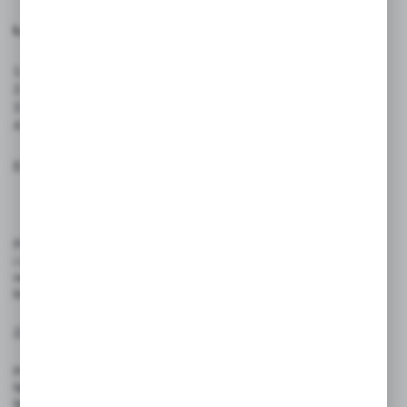
Łatwy proces zamawiania:
1. Zamów produkty.
2. Wyślij maila z wytycznymi i logotypem.
3. Otrzymaj wizualizację do akceptacji.
4. Realizacja zamówienia po Twoim potwierdzeniu.
E- maila prosimy wysłać na adres:
sklep@studiocen.pl
Produkty przeznaczone są wyłącznie do celów promocyjnych
i identyfikacyjnych. Korzystaj z nich zgodnie z ich funkcją — jako
nośnik identyfikatorów, gadżetów firmowych lub element kampanii
brandingowej.
Zasady użytkowania:
Produkt nie jest przeznaczony do kontaktu z żywnością
Nie nadaje się do użytku przez dzieci
Należy stosować zgodnie z przeznaczeniem — nie używać w sposób