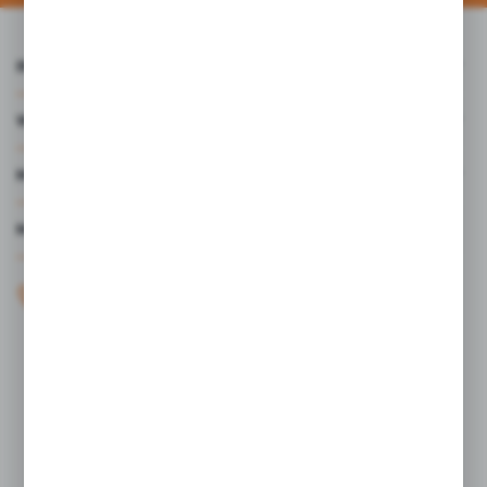
INFORMACJE
WARTO WIEDZIEĆ
MOJE KONTO
MASZ PYTANIE?
+48 61 44 77 497
KONTAKT W GODZINACH 7:30 - 15.30
sklep@studiocen.pl
FORMULARZ KONTAKTOWY