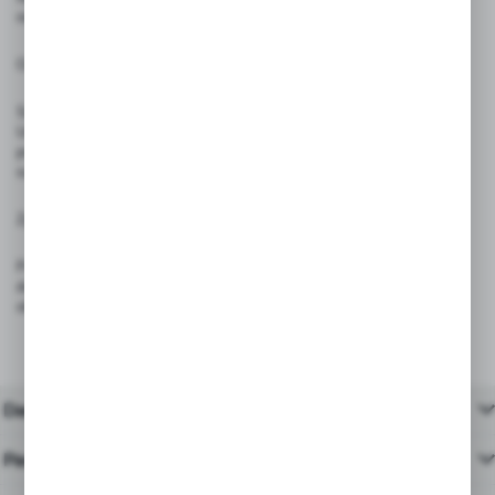
niezgodny z funkcją smyczy
Ostrzeżenia:
Smycz nie jest zabawką — przechowuj ją poza zasięgiem dzieci
Unikaj kontaktu z wodą, wysoką temperaturą oraz ostrymi
przedmiotami, które mogą uszkodzić nadruk wykonany metodą
sublimacji
Zgodność z przepisami:
Produkt spełnia wymagania rozporządzenia (UE) 2023/988 – GPSR
dotyczącego ogólnego bezpieczeństwa produktów wprowadzanych do
obrotu na terenie Unii Europejskiej.
Dane techniczne
Pasujące produkty