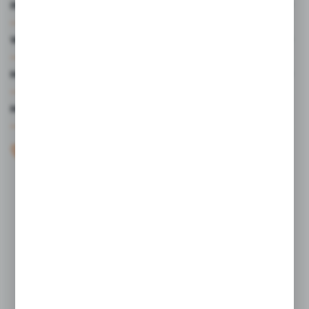
INFORMACJE
WARTO WIEDZIEĆ
MOJE KONTO
MASZ PYTANIE?
+48 61 44 77 497
KONTAKT W GODZINACH 7:30 - 15.30
sklep@studiocen.pl
FORMULARZ KONTAKTOWY