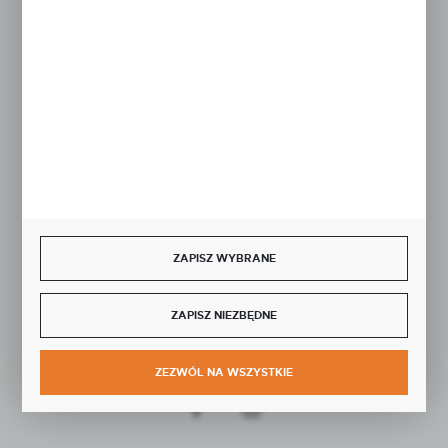
Rozpocznij zwrot produktu:
ODSTĄP OD UMOWY TUTAJ
BEZPIECZNE PŁATNOŚCI
SZYBKA DOSTAWA
ZAPISZ WYBRANE
ZAPISZ NIEZBĘDNE
DOŁĄCZ DO NAS
ZEZWÓL NA WSZYSTKIE