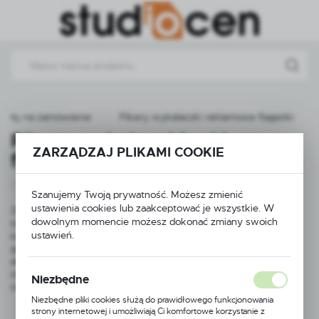
Przejdź do menu.
Przejdź do wyszukiwarki.
Przejdź do treści.
ykuły na zamówienie
Pikery wykałaczki reklamowe flagietki
Pikery wykałaczki reklamowe
ZARZĄDZAJ PLIKAMI COOKIE
flagietki
(15)
Szanujemy Twoją prywatność. Możesz zmienić
ustawienia cookies lub zaakceptować je wszystkie. W
Zapraszamy do odkrycia naszej unikalnej oferty – pikerów z
dowolnym momencie możesz dokonać zmiany swoich
logo, które pozwolą Państwa firmie wyróżnić się na rynku. W
ustawień.
kategorii pikerów z logo w studiocen proponujemy szeroką
gamę pikerek z możliwością naniesienia dowolnego graficznego
elementu. To sprawia, że nasze produkty są doskonałym
medium reklamowym, przyciągającym uwagę i zapewniającym
Niezbędne
trwałość wizerunku marki.
Niezbędne pliki cookies służą do prawidłowego funkcjonowania
strony internetowej i umożliwiają Ci komfortowe korzystanie z