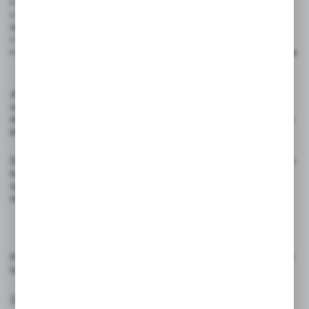
• Odporność na wilgoć – wysoka
• Łatwe czyszczenie – napisy można usunąć wilgotną ściereczką
najlepiej przy użyciu zmywacza
• Wielokrotnego użytku – ekologiczne i ekonomiczne rozwiązanie
• Widoczne na zdjęciach podstawki cenowe nie są częścią zestawu
✍️ Rekomendowane akcesoria: Do pisania na cenówkach należy
używać pisaki kredowe ILLUMIGRAPH, które zapewniają wyraźny,
estetyczny efekt i łatwe usuwanie bez pozostawiania śladów. Inne typy
pisaków kredowych mogą zniszczyć cenówkę.
Dzięki uniwersalnemu designowi i wysokiej jakości wykonania, cenówki
kredowe 90x97 mm to must-have dla każdego właściciela punktu
sprzedaży, który ceni sobie estetykę, funkcjonalność i profesjonalny
wygląd ekspozycji.
Produkty przeznaczone do oznaczania cen, etykietowania i prezentacji
towarów. Używaj zgodnie z ich przeznaczeniem.
Zasady użytkowania: