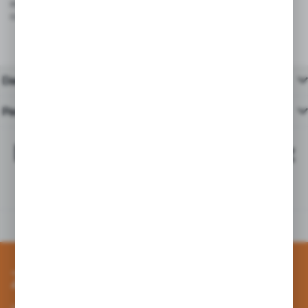
materiałom, są odpowiednie do stosowania w sklepach, restauracjach,
cukierniach i punktach gastronomicznych.
Dane techniczne
Pasujące produkty
Najchętniej kupowane z
tym produktem
Zapisz się do newslettera