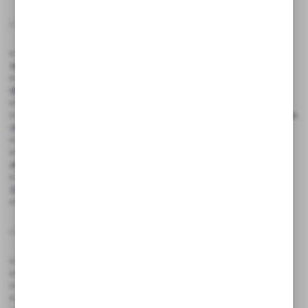
✅
Zastosowanie produktu:
• Sklepy spożywcze, markety i delikatesy – do oznaczania produktów
na półkach i ladach
• Kawiarnie, cukiernie, lodziarnie – jako eleganckie tabliczki przy
ekspozycji
• Butiki i sklepy odzieżowe – do prezentacji cen i promocji
• Kwiaciarnie – jako bileciki przy bukietach lub roślinach, do oznaczania
cen i produktów
• Stoiska targowe i handlowe – do szybkiej zmiany informacji
• Restauracje i bary i foodtrucki – do oznaczania dań dnia, napojów,
ofert specjalnych
• Zakłady mięsne i wędliniarskie – odporność na wilgoć sprawia,
że idealnie sprawdzają się w chłodniach
• Eventy i wesela – jako winietki lub tabliczki informacyjne
✅
Cechy produktu:
• Wymiary:
90x97 mm
• Kolor: czarny, dwustronny (mat)
• Grubość:
1 mm
• Ilość w zestawie:
10 sztuk