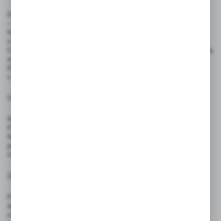
Do pisania zaleca się stosowanie pisaków kredowych ILLUMIGRAPH
— inne mogą pozostawiać trwałe ślady i zniszczyć produkt.
Napisy można usuwać wilgotną ściereczką, bez użycia środków
chemicznych lub za pomocą dedykowanego zmywacza.
Cenówki nie są przeznaczone do bezpośredniego kontaktu z żywnością
ani do użytku przez dzieci.
Do mocowania w żywności należy używać dedykowanych szpilek
z atestem PZH.
Ostrzeżenia:
Nie stosować w bezpośrednim kontakcie z produktami spożywanymi.
Produkt nie jest zabawką — nie nadaje się do użytku przez dzieci.
Nie używać pisaków permanentnych, które mogą trwale uszkodzić
powierzchnię.
Unikać wystawiania produktów na intensywne źródła ciepła i ognia.
Zgodność z przepisami:
Produkt spełnia wymagania rozporządzenia (UE) 2023/988 – GPSR,
dotyczącego ogólnego bezpieczeństwa produktów wprowadzanych
na rynek Unii Europejskiej. Dzięki trwałej konstrukcji i bezpiecznym