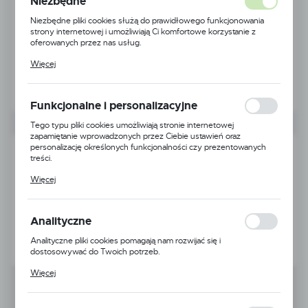
Niezbędne
Niezbędne pliki cookies służą do prawidłowego funkcjonowania
strony internetowej i umożliwiają Ci komfortowe korzystanie z
oferowanych przez nas usług.
Pliki cookies odpowiadają na podejmowane przez Ciebie działania w
Więcej
celu m.in. dostosowania Twoich ustawień preferencji prywatności,
logowania czy wypełniania formularzy. Dzięki plikom cookies
strona, z której korzystasz, może działać bez zakłóceń.
Funkcjonalne i personalizacyjne
Tego typu pliki cookies umożliwiają stronie internetowej
zapamiętanie wprowadzonych przez Ciebie ustawień oraz
personalizację określonych funkcjonalności czy prezentowanych
treści.
Dzięki tym plikom cookies możemy zapewnić Ci większy komfort
Więcej
korzystania z funkcjonalności naszej strony poprzez dopasowanie
jej do Twoich indywidualnych preferencji. Wyrażenie zgody na
funkcjonalne i personalizacyjne pliki cookies gwarantuje dostępność
większej ilości funkcji na stronie.
Analityczne
Analityczne pliki cookies pomagają nam rozwijać się i
dostosowywać do Twoich potrzeb.
Cookies analityczne pozwalają na uzyskanie informacji w zakresie
Więcej
wykorzystywania witryny internetowej, miejsca oraz częstotliwości,
z jaką odwiedzane są nasze serwisy www. Dane pozwalają nam na
ocenę naszych serwisów internetowych pod względem ich