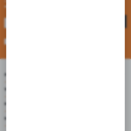
Zapisz się do newslettera na naszym sklepie internetowym i
otrzymuj informacje o nowościach i promocjach.
ZAPISZ SIĘ
Wyrażam zgodę na otrzymywanie drogą elektroniczną na wskazany przeze
mnie adres e-mail informacji dotyczących usług świadczonych przez
Administratora. Zgoda może zostać cofnięta w każdym czasie. *
INFORMACJE
WARTO WIEDZIEĆ
MOJE KONTO
MASZ PYTANIE?