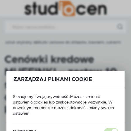
Przejdź do menu.
Przejdź do wyszukiwarki.
Przejdź do treści.
sztuk etykiety tabliczki cenowe do sklepów, kawiarni, cukierni
Cenówki kredowe
MUFFINKI – zestaw 10
ZARZĄDZAJ PLIKAMI COOKIE
sztuk etykiety tabliczki
cenowe do sklepów,
Szanujemy Twoją prywatność. Możesz zmienić
ustawienia cookies lub zaakceptować je wszystkie. W
kawiarni, cukierni
dowolnym momencie możesz dokonać zmiany swoich
ustawień.