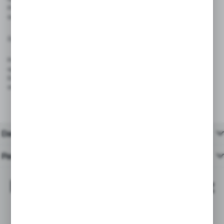
Przechowywać w suchym i chłodnym miejscu, z dala od wilgoci i bezpośredniego
światła słonecznego
Zgodność z przepisami:
Produkt spełnia wymagania rozporządzenia (UE) 2023/988 – GPSR, dotyczącego
ogólnego bezpieczeństwa produktów wprowadzanych na rynek Unii Europejskiej.
Dzięki trwałej konstrukcji i bezpiecznym materiałom, taśma jest odpowiednia do
stosowania w środowisku handlowym, magazynowym i usługowym.
Dane techniczne
Pasujące produkty
Najchętniej kupowane z
tym produktem