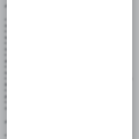
✅ Zastosowanie produktu:
• Sklepy spożywcze i supermarkety – szybkie oznaczanie cen
na półkach, produktach pakowanych i promocyjnych.
• Butiki odzieżowe i sklepy obuwnicze – wyróżnianie cen
wyprzedażowych i kolekcji sezonowych.
• Drogerie i sklepy kosmetyczne – czytelne oznaczenia cen
na małych produktach, np. perfumach czy kremach.
• Sklepy przemysłowe i budowlane – oznaczanie cen narzędzi,
akcesoriów i materiałów.
• Restauracje, bary i kawiarnie – etykiety na opakowaniach dań
na wynos, zestawach lunchowych czy produktach promocyjnych.
• Hurtownie i magazyny – szybkie znakowanie towarów w dużych
ilościach.
• Eventy, targi i wystawy – oznaczanie cen produktów
prezentowanych na stoiskach.
• Małe firmy i lokalne biznesy – proste i tanie rozwiązanie do
codziennego oznaczania cen.
✅ Cechy produktu:
• Wymiary etykiety: 41×29 mm