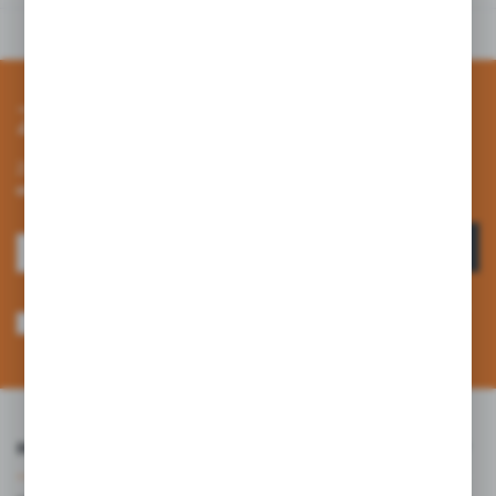
Zapisz się do newslettera
Zapisz się do newslettera na naszym sklepie internetowym i
otrzymuj informacje o nowościach i promocjach.
ZAPISZ SIĘ
Wyrażam zgodę na otrzymywanie drogą elektroniczną na wskazany przeze
mnie adres e-mail informacji dotyczących usług świadczonych przez
Administratora. Zgoda może zostać cofnięta w każdym czasie. *
INFORMACJE