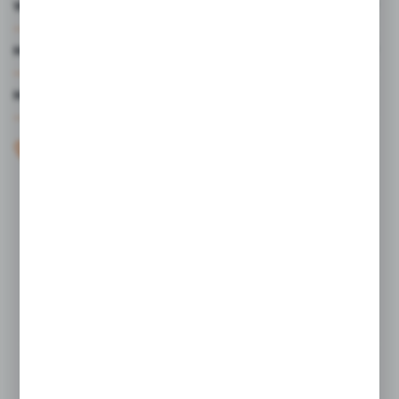
WARTO WIEDZIEĆ
MOJE KONTO
MASZ PYTANIE?
+48 61 44 77 497
KONTAKT W GODZINACH 7:30 - 15.30
sklep@studiocen.pl
FORMULARZ KONTAKTOWY
Rozpocznij zwrot produktu:
ODSTĄP OD UMOWY TUTAJ