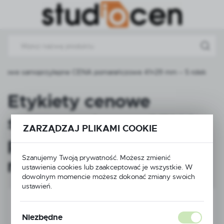
Przejdź do menu.
Przejdź do wyszukiwarki.
Przejdź do treści.
cenowe samoprzylepne CENA pomarańczowe 41×29 mm – 5 rolek
Etykiety cenowe
samoprzylepne CENA
ZARZĄDZAJ PLIKAMI COOKIE
pomarańczowe 41×29
Szanujemy Twoją prywatność. Możesz zmienić
mm – 5 rolek
ustawienia cookies lub zaakceptować je wszystkie. W
dowolnym momencie możesz dokonać zmiany swoich
ustawień.
Niezbędne