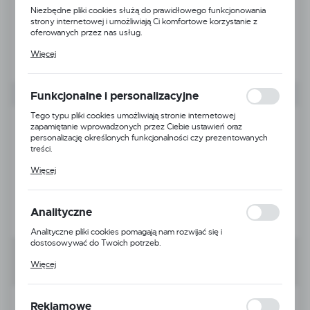
Niezbędne pliki cookies służą do prawidłowego funkcjonowania
strony internetowej i umożliwiają Ci komfortowe korzystanie z
oferowanych przez nas usług.
Pliki cookies odpowiadają na podejmowane przez Ciebie działania w
Więcej
celu m.in. dostosowania Twoich ustawień preferencji prywatności,
logowania czy wypełniania formularzy. Dzięki plikom cookies
strona, z której korzystasz, może działać bez zakłóceń.
Funkcjonalne i personalizacyjne
Tego typu pliki cookies umożliwiają stronie internetowej
zapamiętanie wprowadzonych przez Ciebie ustawień oraz
personalizację określonych funkcjonalności czy prezentowanych
treści.
Dzięki tym plikom cookies możemy zapewnić Ci większy komfort
Więcej
korzystania z funkcjonalności naszej strony poprzez dopasowanie
jej do Twoich indywidualnych preferencji. Wyrażenie zgody na
funkcjonalne i personalizacyjne pliki cookies gwarantuje dostępność
większej ilości funkcji na stronie.
Analityczne
Analityczne pliki cookies pomagają nam rozwijać się i
dostosowywać do Twoich potrzeb.
Cookies analityczne pozwalają na uzyskanie informacji w zakresie
Więcej
wykorzystywania witryny internetowej, miejsca oraz częstotliwości,
z jaką odwiedzane są nasze serwisy www. Dane pozwalają nam na
ocenę naszych serwisów internetowych pod względem ich
Kod produktu:
RC0016
popularności wśród użytkowników. Zgromadzone informacje są
Reklamowe