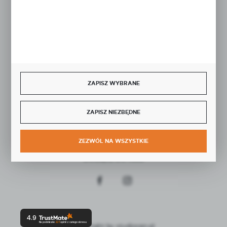
BEZPIECZNE PŁATNOŚCI
ZAPISZ WYBRANE
SZYBKA DOSTAWA
ZAPISZ NIEZBĘDNE
ZEZWÓL NA WSZYSTKIE
DOŁĄCZ DO NAS
4.9
Na podstawie
221
opinii
z całego okresu
Copyright by studiocen.pl