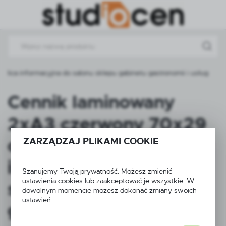
Przejdź do menu.
Przejdź do wyszukiwarki.
Przejdź do treści.
ica informacyjna do salonu sklepu gabinetu gastronomii i usług
Cennik laminowany
2xA3 czerwony 70x29
cm – tablica
ZARZĄDZAJ PLIKAMI COOKIE
informacyjna do salonu
Szanujemy Twoją prywatność. Możesz zmienić
ustawienia cookies lub zaakceptować je wszystkie. W
sklepu gabinetu
dowolnym momencie możesz dokonać zmiany swoich
ustawień.
gastronomii i usług