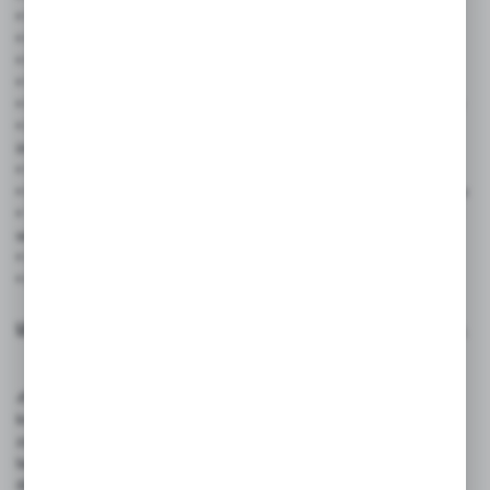
• Wymiary: 70 x 29 cm
• Kolor: czerwony
• Materiał: laminowany karton
• Wykończenie: zaokrąglone rogi, otwory do zawieszenia
• Powierzchnia do pisania: marker permanentny i suchościeralny
• Duży i czytelny format zapewnia doskonałą widoczność
informacji
• Wielokrotnego użytku – możliwość szybkiej aktualizacji treści
• Estetyczny wygląd – intensywny kolor przyciąga uwagę klientów
• Trwałość i odporność – laminowana powierzchnia chroni przed
wilgocią i zabrudzeniami
• Uniwersalne zastosowanie – sprawdzi się w wielu branżach
• Łatwy montaż – otwory umożliwiają szybkie zawieszenie
UWAGA
: Produkt ten jest wyłączony z dostawy do Paczkomatów.
✍️ Rekomendowane akcesoria: Polecamy zakup pisaków
kredowych ILLUMIGRAPH oraz MULTI MASSIMO, które
zapewniają wyraźny i estetyczny efekt na powierzchniach
laminowanych, a ich tusz łatwo się usuwa bez pozostawiania
śladów. Alternatywnie można używać markerów kredowych