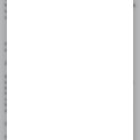
lub permanentnych – w zależności od preferencji, kredowe nadają
się do treści zmiennych, a permanentne gwarantują trwałość
oznaczeń.
Produkt przeznaczony jest do estetycznej prezentacji informacji
w lokalach usługowych, handlowych, medycznych i edukacyjnych.
Zasady użytkowania:
Naklejkę należy umieścić w widocznym miejscu – przy wejściu do
lokalu, na drzwiach lub witrynie – tak, aby była łatwo zauważalna przez
klientów.
Powierzchnia montażu powinna być czysta, sucha i gładka, aby
zapewnić trwałość przyklejenia.
Nie należy wyginać ani narażać naklejki na uszkodzenia mechaniczne,
aby zachować czytelność komunikatu.
Ostrzeżenia:
Produkt nie jest zabawką – nie nadaje się do użytku przez dzieci.