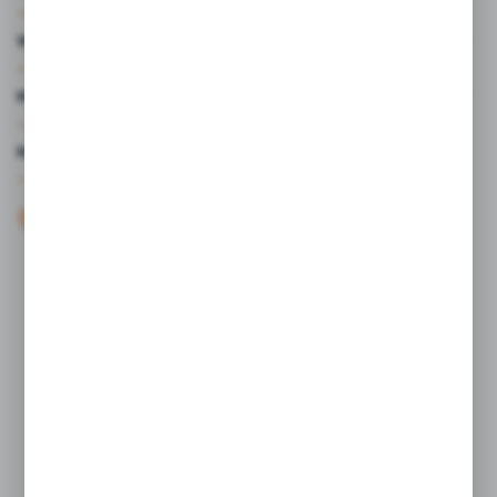
WARTO WIEDZIEĆ
MOJE KONTO
MASZ PYTANIE?
+48 61 44 77 497
KONTAKT W GODZINACH 7:30 - 15.30
sklep@studiocen.pl
FORMULARZ KONTAKTOWY