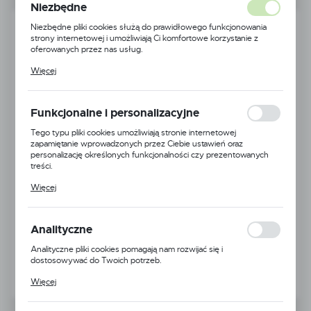
Niezbędne
Niezbędne pliki cookies służą do prawidłowego funkcjonowania
strony internetowej i umożliwiają Ci komfortowe korzystanie z
oferowanych przez nas usług.
Pliki cookies odpowiadają na podejmowane przez Ciebie działania w
Więcej
celu m.in. dostosowania Twoich ustawień preferencji prywatności,
logowania czy wypełniania formularzy. Dzięki plikom cookies
strona, z której korzystasz, może działać bez zakłóceń.
Funkcjonalne i personalizacyjne
Tego typu pliki cookies umożliwiają stronie internetowej
zapamiętanie wprowadzonych przez Ciebie ustawień oraz
personalizację określonych funkcjonalności czy prezentowanych
treści.
Dzięki tym plikom cookies możemy zapewnić Ci większy komfort
Więcej
korzystania z funkcjonalności naszej strony poprzez dopasowanie
jej do Twoich indywidualnych preferencji. Wyrażenie zgody na
funkcjonalne i personalizacyjne pliki cookies gwarantuje dostępność
większej ilości funkcji na stronie.
Analityczne
Analityczne pliki cookies pomagają nam rozwijać się i
dostosowywać do Twoich potrzeb.
Cookies analityczne pozwalają na uzyskanie informacji w zakresie
Więcej
wykorzystywania witryny internetowej, miejsca oraz częstotliwości,
z jaką odwiedzane są nasze serwisy www. Dane pozwalają nam na
ocenę naszych serwisów internetowych pod względem ich