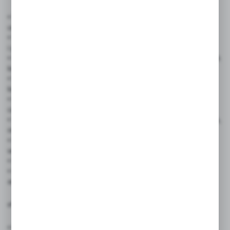
• Sklepy detaliczne i hurtownie – prezentacja cen produktów,
usług dodatkowych
• Salony fryzjerskie i kosmetyczne – czytelna oferta zabiegów
i pakietów
• Gabinet medyczny, stomatologiczny, fizjoterapeutyczny – cennik
konsultacji i usług
• Warsztaty samochodowe i punkty serwisowe – zestawienie
kosztów napraw i przeglądów
• Restauracje, kawiarnie, bary – menu lub cennik usług
cateringowych
• Szkoły językowe, placówki edukacyjne – opłaty za kursy, zajęcia,
materiały
• Obiekty sportowe i rekreacyjne – ceny wejściówek, karnetów,
wypożyczeń
• Biura podróży i punkty usługowe – zestawienie ofert i promocji
• Urzędy, instytucje publiczne – informacja o opłatach
administracyjnych
✅ Cechy produktu:
• Format: 2xA3