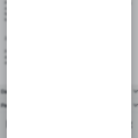
Produkt nie jest przeznaczony do wielokrotnego użytku – po odklejeniu
może utracić właściwości klejące.
Nie stosować w miejscach narażonych na ekstremalne temperatury,
które mogą wpłynąć na trwałość kleju.
Zgodność z przepisami:
Produkt spełnia wymagania rozporządzenia (UE) 2023/988 – GPSR
dotyczącego ogólnego bezpieczeństwa produktów wprowadzanych do
obrotu na terenie Unii Europejskiej.
Dane techniczne
Pasujące produkty
Najchętniej kupowane z
tym produktem