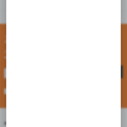
Zapisz się do newslettera
Zapisz się do newslettera na naszym sklepie internetowym i
otrzymuj informacje o nowościach i promocjach.
ZAPISZ SIĘ
Wyrażam zgodę na otrzymywanie drogą elektroniczną na wskazany przeze
mnie adres e-mail informacji dotyczących usług świadczonych przez
Administratora. Zgoda może zostać cofnięta w każdym czasie. *
INFORMACJE