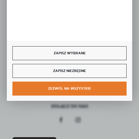
Rozpocznij zwrot produktu:
ODSTĄP OD UMOWY TUTAJ
BEZPIECZNE PŁATNOŚCI
ZAPISZ WYBRANE
SZYBKA DOSTAWA
ZAPISZ NIEZBĘDNE
ZEZWÓL NA WSZYSTKIE
DOŁĄCZ DO NAS