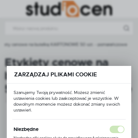
Przejdź do menu.
Przejdź do wyszukiwarki.
Przejdź do treści.
ykiety cenowe na butelkę KARTONOWE 50 szt. - pomarańczowe
Etykiety cenowe na
butelkę KARTONOWE
ZARZĄDZAJ PLIKAMI COOKIE
50 szt. - pomarańczowe
Szanujemy Twoją prywatność. Możesz zmienić
ustawienia cookies lub zaakceptować je wszystkie. W
dowolnym momencie możesz dokonać zmiany swoich
ustawień.
Niezbędne