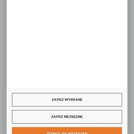
FORMULARZ KONTAKTOWY
Rozpocznij zwrot produktu:
ODSTĄP OD UMOWY TUTAJ
BEZPIECZNE PŁATNOŚCI
ZAPISZ WYBRANE
SZYBKA DOSTAWA
ZAPISZ NIEZBĘDNE
ZEZWÓL NA WSZYSTKIE