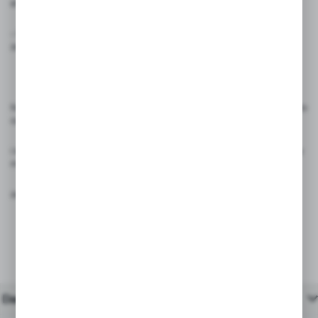
etykiety na butelce.
- Precyzyjne wymiary: Wymiary całkowite etykiety to 85 x 60 mm,
zapewniające odpowiednią powierzchnię do umieszczenia ceny.
Nasze etykiety cenowe na butelki to nie tylko praktyczne narzędzie do
oznaczania cen, ale także efektywny sposób na organizację
i identyfikację produktów w Twoim sklepie. Odkryj, jak nasze etykiety
mogą ułatwić codzienną pracę i poprawić doświadczenie
zakupowe Twoich klientów!
Dane techniczne