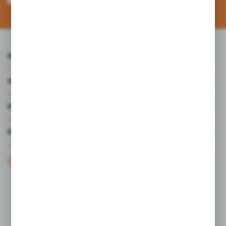
Administratora. Zgoda może zostać cofnięta w każdym czasie. *
INFORMACJE
WARTO WIEDZIEĆ
MOJE KONTO
MASZ PYTANIE?
+48 61 44 77 497
KONTAKT W GODZINACH 7:30 - 15.30
sklep@studiocen.pl