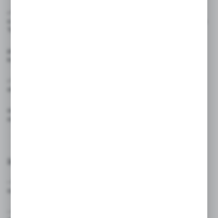
✅
Szybkie i wygodne zawieszenie:
Etykiety posiadają otwór
o średnicy 35 mm, co umożliwia ich szybkie zawieszenie na butelkach.
To
praktyczne rozwiązanie zapewnia efektywne oznaczenie cen bez
konieczności użycia dodatkowych narzędzi czy mocowań.
✅
Precyzyjne wymiary:
Wymiary całkowite etykiety, wliczając
okienko i zawieszkę z otworem, wynoszą 85 x 60 mm, zapewniając
odpowiednią powierzchnię do umieszczenia ceny oraz czytelne
oznaczenie dla klientów.
Skład produktu:
- Etykiety cenowe na butelki: Zapewniają szybkie i wygodne
oznaczenie cen na każdej standardowej butelce.
- Otwór o średnicy 35 mm: Umożliwia szybkie i łatwe zawieszenie