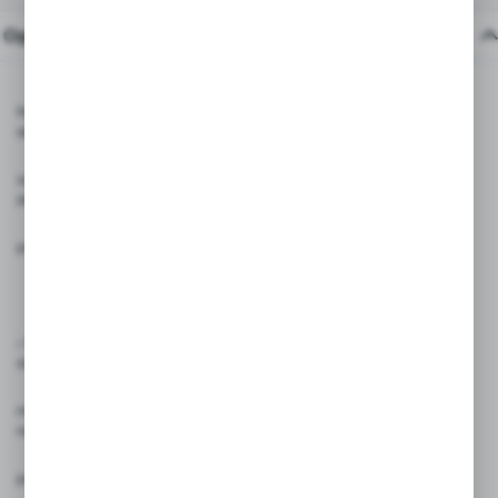
Opis produktu
Nasze etykiety cenowe na butelki są doskonałym rozwiązaniem dla
sklepów spożywczych i monopolowych, zapewniając szybkie i
wygodne oznaczenie cen na każdej standardowej butelce. Pozwól,
że przedstawimy Ci więcej szczegółów naszego praktycznego
produktu:
✅
Uniwersalne zastosowanie:
Nasze etykiety cenowe są idealne do
stosowania na butelkach w sklepach spożywczych i
monopolowych. Dzięki nim możesz szybko i łatwo oznaczyć cenę
na każdej butelce, co ułatwia zarządzanie i identyfikację
produktów.