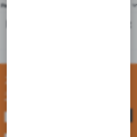
Pasujące produkty
Najchętniej kupowane z
tym produktem
Zapisz się do newslettera
Zapisz się do newslettera na naszym sklepie internetowym i
otrzymuj informacje o nowościach i promocjach.
ZAPISZ SIĘ
Wyrażam zgodę na otrzymywanie drogą elektroniczną na wskazany przeze
mnie adres e-mail informacji dotyczących usług świadczonych przez