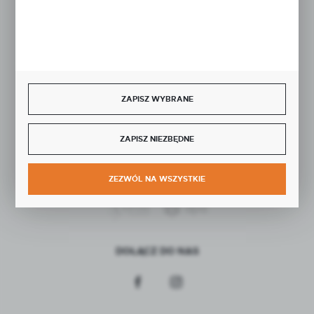
Rozpocznij zwrot produktu:
ODSTĄP OD UMOWY TUTAJ
BEZPIECZNE PŁATNOŚCI
ZAPISZ WYBRANE
ZAPISZ NIEZBĘDNE
SZYBKA DOSTAWA
ZEZWÓL NA WSZYSTKIE
DOŁĄCZ DO NAS