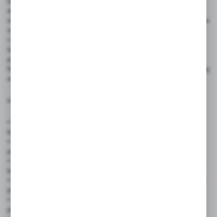
to eleganckie i praktyczne wykałaczki z papierową flagą, które
doskonale sprawdzają się jako nośnik identyfikacji wizualnej
marki. Dzięki możliwości pełnej personalizacji, stanowią skuteczne
narzędzie marketingowe w gastronomii, handlu, eventach
i kampaniach promocyjnych.
Idealne do oznaczania potraw, dekoracji stołu, degustacji
produktów oraz subtelnego budowania rozpoznawalności marki.
Nadrukowane logo, hasło lub grafika przyciągają wzrok i zapadają
w pamięć – nawet przy krótkim kontakcie z klientem.
✅ Zastosowanie produktu:
• Restauracje i bary – do oznaczania potraw, promocji dań dnia,
budowania wizerunku
• Food trucki – wyróżnienie marki wśród konkurencji, estetyczna
prezentacja dań
• Catering i firmy eventowe – dekoracja stołów, identyfikacja dań,
branding podczas eventów
• Cukiernie i piekarnie – oznaczanie wypieków, promocja nowych
produktów
• Sklepy mięsne i delikatesy – oznaczanie produktów premium,
promocje lokalne