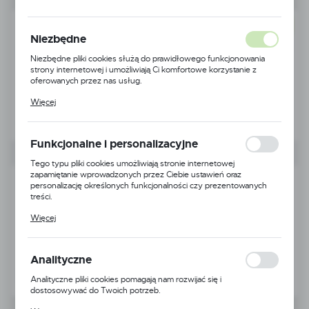
NOWOŚĆ
Niezbędne
Niezbędne pliki cookies służą do prawidłowego funkcjonowania
strony internetowej i umożliwiają Ci komfortowe korzystanie z
oferowanych przez nas usług.
Pliki cookies odpowiadają na podejmowane przez Ciebie działania w
Więcej
celu m.in. dostosowania Twoich ustawień preferencji prywatności,
logowania czy wypełniania formularzy. Dzięki plikom cookies
strona, z której korzystasz, może działać bez zakłóceń.
Funkcjonalne i personalizacyjne
Tego typu pliki cookies umożliwiają stronie internetowej
zapamiętanie wprowadzonych przez Ciebie ustawień oraz
personalizację określonych funkcjonalności czy prezentowanych
treści.
Dzięki tym plikom cookies możemy zapewnić Ci większy komfort
Więcej
korzystania z funkcjonalności naszej strony poprzez dopasowanie
jej do Twoich indywidualnych preferencji. Wyrażenie zgody na
funkcjonalne i personalizacyjne pliki cookies gwarantuje dostępność
większej ilości funkcji na stronie.
Analityczne
Analityczne pliki cookies pomagają nam rozwijać się i
dostosowywać do Twoich potrzeb.
Cookies analityczne pozwalają na uzyskanie informacji w zakresie