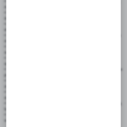
• Supermarkety i sieci handlowe – degustacje, akcje promocyjne,
materiały POS
• Marki FMCG – kampanie produktowe, sampling, budowanie
świadomości marki
• Agencje marketingowe – gadżet reklamowy dla klientów,
element kampanii promocyjnych
• Organizatorzy targów i wystaw – identyfikacja stoiska, promocja
marki wśród odwiedzających
• Firmy PR i brandingowe – wsparcie działań wizerunkowych,
subtelna reklama
• Imprezy firmowe – branding podczas bankietów, konferencji,
spotkań integracyjnych
• Wydarzenia B2B – elegancki dodatek do cateringu, podkreślenie
profesjonalizmu
• Prezenty dla klientów – personalizowane pikery jako część
zestawów promocyjnych
• Wesela i uroczystości rodzinne – personalizowane dekoracje
stołu, inicjały pary młodej
• Urodziny, jubileusze, baby shower – tematyczne pikery z grafiką
lub imieniem
• Pasjonaci DIY i dekoracji – kreatywne zastosowanie
w domowych projektach