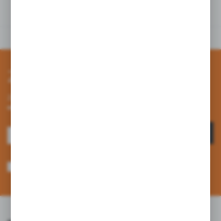
tym produktem
Zapisz się do newslettera
Zapisz się do newslettera na naszym sklepie internetowym i
otrzymuj informacje o nowościach i promocjach.
ZAPISZ SIĘ
Wyrażam zgodę na otrzymywanie drogą elektroniczną na wskazany przeze
mnie adres e-mail informacji dotyczących usług świadczonych przez
Administratora. Zgoda może zostać cofnięta w każdym czasie. *