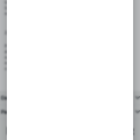
Unikać wystawiania produktów na intensywne źródła ciepła i ognia.
Unikaj kontaktu z płynami, tłuszczem oraz wysoką temperaturą, które
mogą uszkodzić papierową flagę i nadruk
Zgodność z przepisami:
Produkt spełnia wymagania rozporządzenia (UE) 2023/988 – GPSR,
dotyczącego ogólnego bezpieczeństwa produktów wprowadzanych
na rynek Unii Europejskiej. Dzięki trwałej konstrukcji i bezpiecznym
materiałom, są odpowiednie do stosowania w sklepach, restauracjach,
cukierniach i punktach gastronomicznych
Dane techniczne
Pasujące produkty
Najchętniej kupowane z