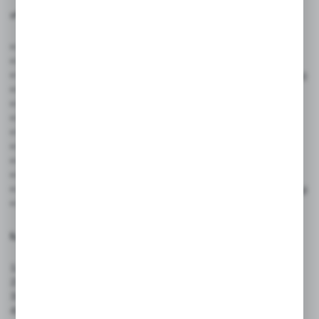
✅ Cechy produktu:
• Dwustronny nadruk z logo, grafiką lub hasłem reklamowym
• Długość patyczka: do wyboru
68 mm lub 80 mm
• Wymiary flagi: ok.
40 mm × 27 mm
(dopasowywane do projektu)
• Patyczek wykonany z naturalnego drewna
• Flaga z papieru z certyfikatem FSC – ekologiczny wybór
• Pełnokolorowy nadruk wysokiej jakości
• Wizualizacja projektu przed produkcją w cenie
• Minimalna ilość zamówienia:
5000 sztuk
• Czas realizacji: ok.
21 dni
roboczych od akceptacji projektu
• Produkt biodegradowalny i przyjazny środowisku
• Idealne do gastronomii, eventów, degustacji, promocji i dekoracji
• Doskonałe narzędzie do budowania rozpoznawalności marki
Łatwy proces zamawiania:
1. Zamów pikery.
2. Wyślij maila z wytycznymi i logotypem.
3. Otrzymaj wizualizację do akceptacji.
4. Realizacja zamówienia po Twoim potwierdzeniu.