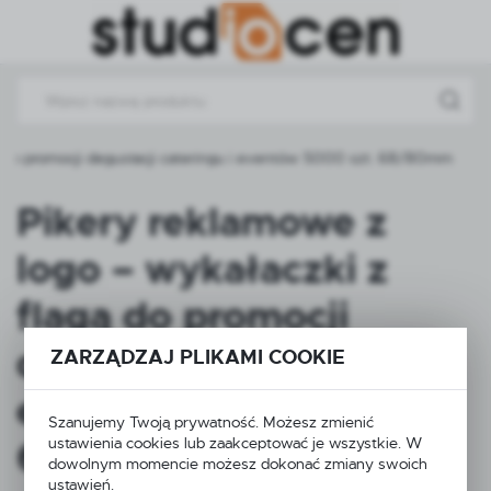
Przejdź do menu.
Przejdź do wyszukiwarki.
Przejdź do treści.
ą do promocji degustacji cateringu i eventów 5000 szt. 68/80mm
Pikery reklamowe z
logo – wykałaczki z
flagą do promocji
degustacji cateringu i
ZARZĄDZAJ PLIKAMI COOKIE
eventów 5000 szt.
Szanujemy Twoją prywatność. Możesz zmienić
ustawienia cookies lub zaakceptować je wszystkie. W
68/80mm
dowolnym momencie możesz dokonać zmiany swoich
ustawień.