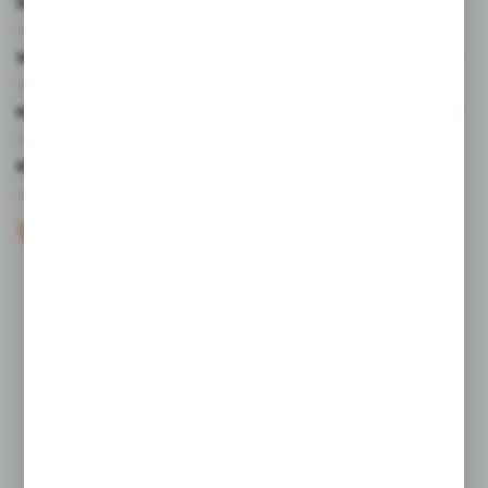
INFORMACJE
WARTO WIEDZIEĆ
MOJE KONTO
MASZ PYTANIE?
+48 61 44 77 497
KONTAKT W GODZINACH 7:30 - 15.30
sklep@studiocen.pl
FORMULARZ KONTAKTOWY