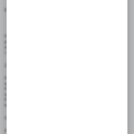
E- maila prosimy wysłać na adres:
sklep@studiocen.pl
Pikery reklamowe z logo to dekoracyjne wykałaczki przeznaczone do
promocji marki w gastronomii, handlu i podczas eventów. Służą jako
estetyczny nośnik identyfikacji wizualnej przy potrawach
i degustacjach.
Zasady użytkowania:
Produkt przeznaczony do krótkotrwałego kontaktu z żywnością —
wyłącznie w celach degustacyjnych
Produkt jednorazowego użytku – nie należy go ponownie
wykorzystywać po kontakcie z żywnością.
Przechowywać w suchym miejscu, z dala od źródeł wilgoci i wysokiej
temperatury
Ostrzeżenia:
Produkt nie jest zabawką — nie nadaje się do użytku przez dzieci.