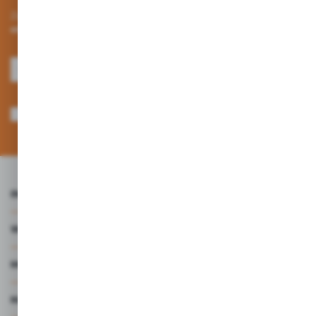
Zapisz się do newslettera na naszym sklepie internetowym i
otrzymuj informacje o nowościach i promocjach.
ZAPISZ SIĘ
Wyrażam zgodę na otrzymywanie drogą elektroniczną na wskazany przeze
mnie adres e-mail informacji dotyczących usług świadczonych przez
Administratora. Zgoda może zostać cofnięta w każdym czasie. *
INFORMACJE
WARTO WIEDZIEĆ
MOJE KONTO
MASZ PYTANIE?