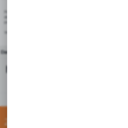
Podstawka "RONDO" wykonana z twardego, wysoce przezroczystego t
akrylowo - styrenowego, posiada 4 przeciwślizgowe podkładki z pianog
podwyższone boczne krawędzie uniemożliwiają wypadnięcie bilonu. 
Waga: 140g
Dane techniczne
Najchętniej kupowane z
tym produktem
Zapisz się do newslettera