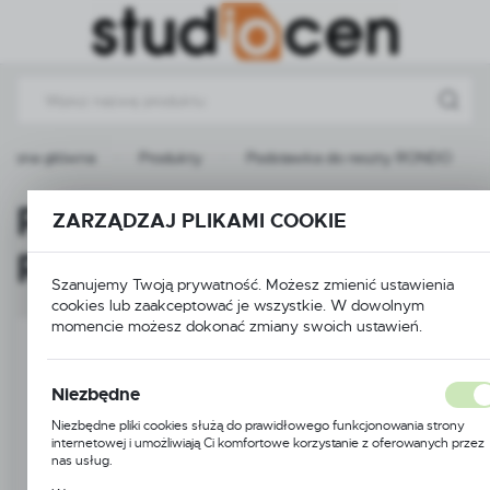
Przejdź do menu.
Przejdź do wyszukiwarki.
Przejdź do treści.
Strona główna
Produkty
Podstawka do reszty RONDO
Podstawka do reszty
ZARZĄDZAJ PLIKAMI COOKIE
RONDO
Szanujemy Twoją prywatność. Możesz zmienić ustawienia
cookies lub zaakceptować je wszystkie. W dowolnym
momencie możesz dokonać zmiany swoich ustawień.
Niezbędne
Niezbędne pliki cookies służą do prawidłowego funkcjonowania strony
internetowej i umożliwiają Ci komfortowe korzystanie z oferowanych przez
nas usług.
Pliki cookies odpowiadają na podejmowane przez Ciebie działania w celu