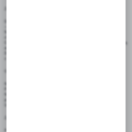
Zasady użytkowania:
Do pisania zaleca się stosowanie pisaków kredowych ILLUMIGRAPH
— inne mogą pozostawiać trwałe ślady i zniszczyć produkt.
Napisy można usuwać wilgotną ściereczką, bez użycia środków
chemicznych lub za pomocą dedykowanego zmywacza.
Cenówki nie są przeznaczone do bezpośredniego kontaktu z żywnością
ani do użytku przez dzieci.
Do mocowania w żywności należy używać dedykowanych szpilek
z atestem PZH.
Ostrzeżenia:
Nie stosować w bezpośrednim kontakcie z produktami spożywanymi.
Produkt nie jest zabawką — nie nadaje się do użytku przez dzieci.
Nie używać pisaków permanentnych, które mogą trwale uszkodzić
powierzchnię.
Unikać wystawiania produktów na intensywne źródła ciepła i ognia.
Zgodność z przepisami:
Produkt spełnia wymagania rozporządzenia (UE) 2023/988 – GPSR,