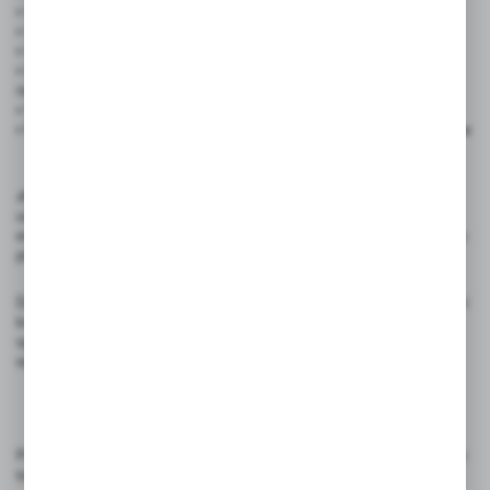
• Grubość:
0,5 mm
• Ilość w zestawie:
10 sztuk
• Odporność na wilgoć – wysoka
• Łatwe czyszczenie – napisy można usunąć wilgotną ściereczką
najlepiej przy użyciu zmywacza
• Wielokrotnego użytku – ekologiczne i ekonomiczne rozwiązanie
• Widoczne na zdjęciach podstawki cenowe nie są częścią zestawu
✍️ Rekomendowane akcesoria: Do pisania na cenówkach należy
używać pisaki kredowe ILLUMIGRAPH, które zapewniają wyraźny,
estetyczny efekt i łatwe usuwanie bez pozostawiania śladów. Inne typy
pisaków kredowych mogą zniszczyć cenówkę.
Dzięki uniwersalnemu designowi i wysokiej jakości wykonania, cenówki
kredowe 55x90 mm to must-have dla każdego właściciela punktu
sprzedaży, który ceni sobie estetykę, funkcjonalność i profesjonalny
wygląd ekspozycji.
Produkty przeznaczone do oznaczania cen, etykietowania i prezentacji
towarów. Używaj zgodnie z ich przeznaczeniem.