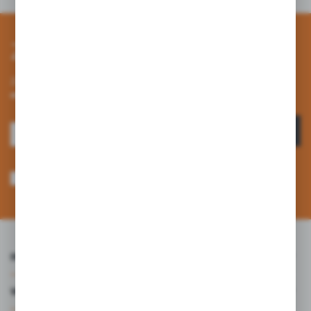
Zapisz się do newslettera
Zapisz się do newslettera na naszym sklepie internetowym i
otrzymuj informacje o nowościach i promocjach.
ZAPISZ SIĘ
Wyrażam zgodę na otrzymywanie drogą elektroniczną na wskazany przeze
mnie adres e-mail informacji dotyczących usług świadczonych przez
Administratora. Zgoda może zostać cofnięta w każdym czasie. *
INFORMACJE
WARTO WIEDZIEĆ