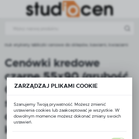
Przejdź do menu.
Przejdź do wyszukiwarki.
Przejdź do treści.
tuk etykiety tabliczki cenowe do sklepów, kawiarni, kwiaciarni
Cenówki kredowe
czarne 55x90 (grubość
ZARZĄDZAJ PLIKAMI COOKIE
0,5mm) – zestaw 10
sztuk etykiety tabliczki
Szanujemy Twoją prywatność. Możesz zmienić
ustawienia cookies lub zaakceptować je wszystkie. W
cenowe do sklepów,
dowolnym momencie możesz dokonać zmiany swoich
ustawień.
kawiarni, kwiaciarni