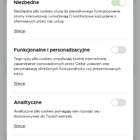
Niezbędne
Niezbędne pliki cookies służą do prawidłowego funkcjonowania
POLECAMY
strony internetowej i umożliwiają Ci komfortowe korzystanie z
oferowanych przez nas usług.
Pliki cookies odpowiadają na podejmowane przez Ciebie działania w
Więcej
celu m.in. dostosowania Twoich ustawień preferencji prywatności,
logowania czy wypełniania formularzy. Dzięki plikom cookies
strona, z której korzystasz, może działać bez zakłóceń.
Funkcjonalne i personalizacyjne
Tego typu pliki cookies umożliwiają stronie internetowej
zapamiętanie wprowadzonych przez Ciebie ustawień oraz
personalizację określonych funkcjonalności czy prezentowanych
treści.
Dzięki tym plikom cookies możemy zapewnić Ci większy komfort
Więcej
korzystania z funkcjonalności naszej strony poprzez dopasowanie
jej do Twoich indywidualnych preferencji. Wyrażenie zgody na
funkcjonalne i personalizacyjne pliki cookies gwarantuje dostępność
większej ilości funkcji na stronie.
Analityczne
Analityczne pliki cookies pomagają nam rozwijać się i
dostosowywać do Twoich potrzeb.
Cookies analityczne pozwalają na uzyskanie informacji w zakresie
Więcej
wykorzystywania witryny internetowej, miejsca oraz częstotliwości,
z jaką odwiedzane są nasze serwisy www. Dane pozwalają nam na
ocenę naszych serwisów internetowych pod względem ich