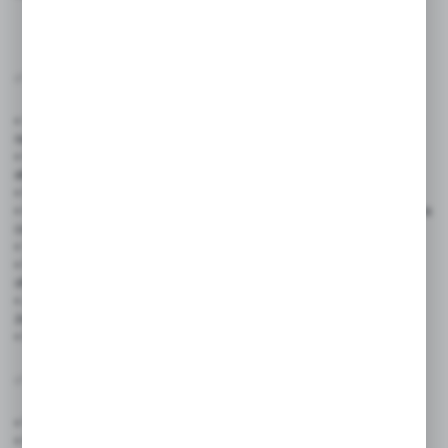
✅ Zastosowanie produktu:
• Sklepy spożywcze, markety i delikatesy – do oznaczania produktów
na półkach i ladach
• Kawiarnie, cukiernie, lodziarnie – jako eleganckie tabliczki przy
ekspozycji
• Butiki i sklepy odzieżowe – do prezentacji cen i promocji
• Kwiaciarnie – jako bileciki przy bukietach lub roślinach, do oznaczania
cen i produktów
• Stoiska targowe i handlowe – do szybkiej zmiany informacji
• Restauracje i bary i foodtrucki – do oznaczania dań dnia, napojów,
ofert specjalnych
• Zakłady mięsne i wędliniarskie – odporność na wilgoć sprawia,
że idealnie sprawdzają się w chłodniach
• Eventy i wesela – jako winietki lub tabliczki informacyjne
✅ Cechy produktu:
• Wymiary:
55 mm x 90 mm
• Kolor: czarny, dwustronny (mat)