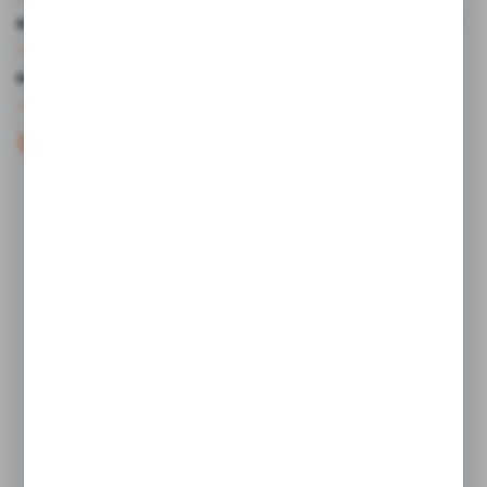
MOJE KONTO
MASZ PYTANIE?
+48 61 44 77 497
KONTAKT W GODZINACH 7:30 - 15.30
sklep@studiocen.pl
FORMULARZ KONTAKTOWY
Rozpocznij zwrot produktu:
ODSTĄP OD UMOWY TUTAJ