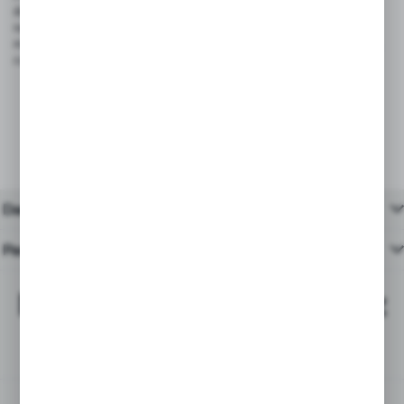
dotyczącego ogólnego bezpieczeństwa produktów wprowadzanych
na rynek Unii Europejskiej. Dzięki trwałej konstrukcji i bezpiecznym
materiałom, są odpowiednie do stosowania w sklepach, restauracjach,
cukierniach i punktach gastronomicznych.
Dane techniczne
Pasujące produkty
Najchętniej kupowane z
tym produktem