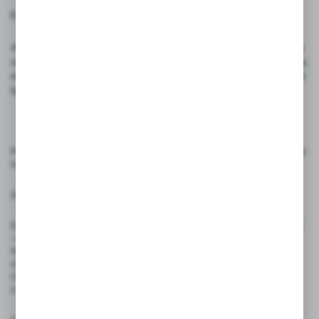
E- maila prosimy wysłać na adres:
sklep@studiocen.pl
✍️ Rekomendowane akcesoria: Do pisania na cenówkach należy
używać pisaki kredowe ILLUMIGRAPH, które zapewniają wyraźny,
estetyczny efekt i łatwe usuwanie bez pozostawiania śladów. Inne
typy pisaków kredowych mogą zniszczyć cenówkę.
Produkty przeznaczone do oznaczania cen, etykietowania i prezentacji
towarów. Używaj zgodnie z ich przeznaczeniem.
Zasady użytkowania:
Do pisania zaleca się stosowanie pisaków kredowych ILLUMIGRAPH
— inne mogą pozostawiać trwałe ślady i zniszczyć produkt.
Napisy można usuwać wilgotną ściereczką, bez użycia środków
chemicznych lub za pomocą dedykowanego zmywacza.
Cenówki nie są przeznaczone do bezpośredniego kontaktu
z żywnością ani do użytku przez dzieci.