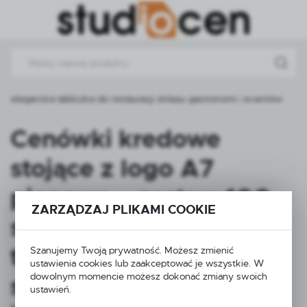
Przejdź do menu.
Przejdź do wyszukiwarki.
Przejdź do treści.
elegancka tabliczka do restauracji sklepu gastronomi i eventów
Cenówki kredowe
stojące z logo A7
pionowe – zestaw 100
ZARZĄDZAJ PLIKAMI COOKIE
sztuk elegancka
tabliczka do restauracji
Szanujemy Twoją prywatność. Możesz zmienić
ustawienia cookies lub zaakceptować je wszystkie. W
dowolnym momencie możesz dokonać zmiany swoich
sklepu gastronomi
ustawień.