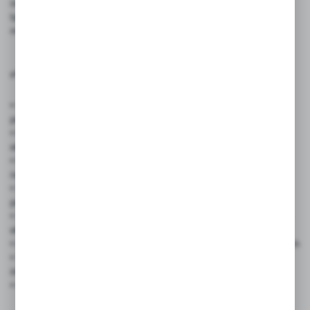
oraz możliwości dodania logotypu, każda tabliczka staje się nie
tylko informacyjnym nośnikiem, ale także elementem budowania
marki.
✅ Zastosowanie produktu:
• Sklepy spożywcze, markety i delikatesy – do oznaczania
produktów na półkach i ladach
• Kawiarnie, cukiernie, lodziarnie – jako eleganckie tabliczki przy
ekspozycji
• Restauracje i bary i foodtrucki – do oznaczania dań dnia,
napojów, ofert specjalnych
• Sklepy spożywcze i delikatesy – do oznaczania produktów
premium
• Sklepy z dekoracjami i upominkami – do stylowego oznaczania
ekspozycji
• Drogerie i sklepy kosmetyczne – do prezentacji ofert specjalnych
• Stoiska targowe, showroomy, wystawy – jako tabliczka
informacyjna lub brandingowa
• Hotele i pensjonaty – do oznaczania stref, sal, bufetóW