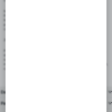
Ostrzeżenia:
Nie stosować w bezpośrednim kontakcie z produktami spożywanymi.
Produkt nie jest zabawką — nie nadaje się do użytku przez dzieci.
Nie używać pisaków permanentnych, które mogą trwale uszkodzić
powierzchnię.
Unikać wystawiania produktów na intensywne źródła ciepła i ognia.
Zgodność z przepisami:
Produkt spełnia wymagania rozporządzenia (UE) 2023/988 – GPSR,
dotyczącego ogólnego bezpieczeństwa produktów wprowadzanych
na rynek Unii Europejskiej. Dzięki trwałej konstrukcji i bezpiecznym
materiałom, są odpowiednie do stosowania w sklepach, restauracjach,
cukierniach i punktach gastronomicznych.
Dane techniczne
Pasujące produkty