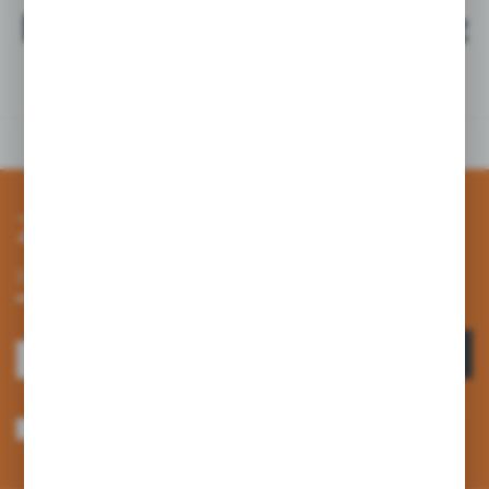
Najchętniej kupowane z
tym produktem
Zapisz się do newslettera
Zapisz się do newslettera na naszym sklepie internetowym i
otrzymuj informacje o nowościach i promocjach.
ZAPISZ SIĘ
Wyrażam zgodę na otrzymywanie drogą elektroniczną na wskazany przeze
mnie adres e-mail informacji dotyczących usług świadczonych przez
Administratora. Zgoda może zostać cofnięta w każdym czasie. *