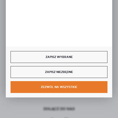
Rozpocznij zwrot produktu:
ODSTĄP OD UMOWY TUTAJ
BEZPIECZNE PŁATNOŚCI
ZAPISZ WYBRANE
ZAPISZ NIEZBĘDNE
SZYBKA DOSTAWA
ZEZWÓL NA WSZYSTKIE
DOŁĄCZ DO NAS