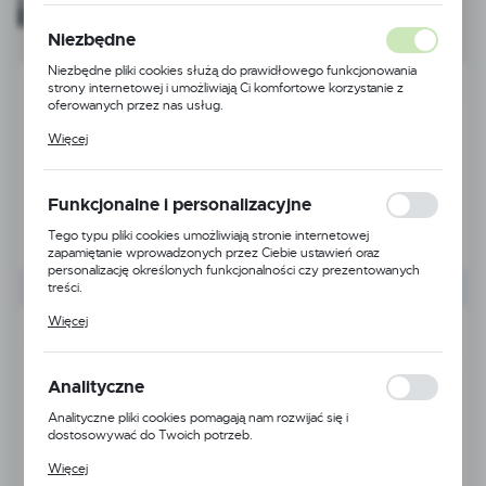
i eventów
Niezbędne
Niezbędne pliki cookies służą do prawidłowego funkcjonowania
strony internetowej i umożliwiają Ci komfortowe korzystanie z
NOWOŚĆ
oferowanych przez nas usług.
Pliki cookies odpowiadają na podejmowane przez Ciebie działania w
Więcej
celu m.in. dostosowania Twoich ustawień preferencji prywatności,
logowania czy wypełniania formularzy. Dzięki plikom cookies
strona, z której korzystasz, może działać bez zakłóceń.
Funkcjonalne i personalizacyjne
Tego typu pliki cookies umożliwiają stronie internetowej
zapamiętanie wprowadzonych przez Ciebie ustawień oraz
personalizację określonych funkcjonalności czy prezentowanych
treści.
Dzięki tym plikom cookies możemy zapewnić Ci większy komfort
Więcej
korzystania z funkcjonalności naszej strony poprzez dopasowanie
jej do Twoich indywidualnych preferencji. Wyrażenie zgody na
funkcjonalne i personalizacyjne pliki cookies gwarantuje dostępność
większej ilości funkcji na stronie.
Analityczne
Analityczne pliki cookies pomagają nam rozwijać się i
dostosowywać do Twoich potrzeb.
Cookies analityczne pozwalają na uzyskanie informacji w zakresie
Więcej
wykorzystywania witryny internetowej, miejsca oraz częstotliwości,