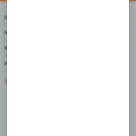
INFORMACJE
WARTO WIEDZIEĆ
MOJE KONTO
MASZ PYTANIE?
+48 61 44 77 497
KONTAKT W GODZINACH 7:30 - 15.30
sklep@studiocen.pl
FORMULARZ KONTAKTOWY