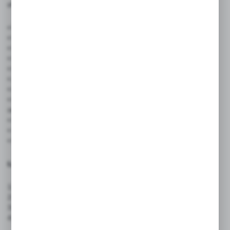
✅ Cechy produktu:
• Wymiary cenówki:
75 × 105 mm
(format A7 pionowy)
• Wymiary podstawy: 40 mm
• Materiał: tworzywo PS, dwustronnie czarne
• Grubość:
1 mm
• Kolor nadruku: biały lub wielokolorowy
• Zestaw:
100 sztuk
• Projekt graficzny w cenie – bez ukrytych kosztów
• Możliwość dodania logotypu – budowanie rozpoznawalności
marki
• Dwustronnie czarne tworzywo – elegancki wygląd i trwałość
• Stabilna podstawa – łatwe ustawienie na każdej powierzchni
• Format A7 pionowy – kompaktowy, czytelny i estetyczny
Łatwy proces zamawiania:
1. Zamów etykiety.
2. Wyślij maila z wytycznymi i logotypem.
3. Otrzymaj wizualizację do akceptacji.
4. Realizacja zamówienia po Twoim potwierdzeniu.