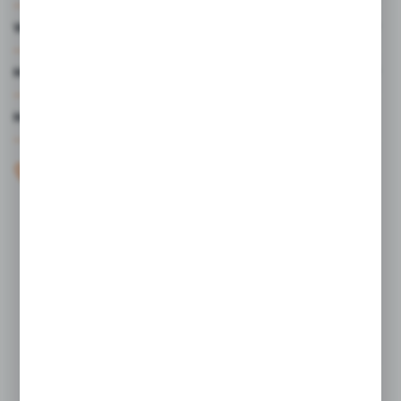
WARTO WIEDZIEĆ
MOJE KONTO
MASZ PYTANIE?
+48 61 44 77 497
KONTAKT W GODZINACH 7:30 - 15.30
sklep@studiocen.pl
FORMULARZ KONTAKTOWY