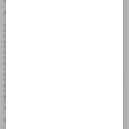
✅ Zastosowanie produktu:
• Sklepy spożywcze i supermarkety – szybkie oznaczanie cen
na półkach, produktach pakowanych i promocyjnych.
• Butiki odzieżowe i sklepy obuwnicze – wyróżnianie cen
wyprzedażowych i kolekcji sezonowych.
• Drogerie i sklepy kosmetyczne – czytelne oznaczenia cen
na małych produktach, np. perfumach czy kremach.
• Sklepy przemysłowe i budowlane – oznaczanie cen narzędzi,
akcesoriów i materiałów.
• Restauracje, bary i kawiarnie – etykiety na opakowaniach dań
na wynos, zestawach lunchowych czy produktach promocyjnych.
• Hurtownie i magazyny – szybkie znakowanie towarów w dużych
ilościach.
• Eventy, targi i wystawy – oznaczanie cen produktów
prezentowanych na stoiskach.
• Małe firmy i lokalne biznesy – proste i tanie rozwiązanie do
codziennego oznaczania cen.
✅ Cechy produktu: