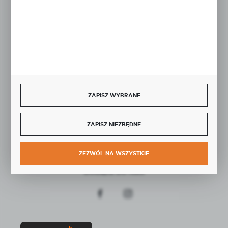
Rozpocznij zwrot produktu:
ODSTĄP OD UMOWY TUTAJ
BEZPIECZNE PŁATNOŚCI
ZAPISZ WYBRANE
SZYBKA DOSTAWA
ZAPISZ NIEZBĘDNE
ZEZWÓL NA WSZYSTKIE
DOŁĄCZ DO NAS