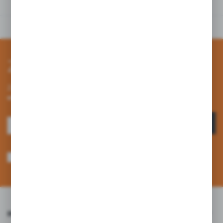
Zapisz się do newslettera
Zapisz się do newslettera na naszym sklepie internetowym i
otrzymuj informacje o nowościach i promocjach.
ZAPISZ SIĘ
Wyrażam zgodę na otrzymywanie drogą elektroniczną na wskazany przeze
mnie adres e-mail informacji dotyczących usług świadczonych przez
Administratora. Zgoda może zostać cofnięta w każdym czasie. *
INFORMACJE