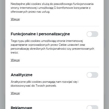
Niezbędne pliki cookies służą do prawidłowego funkcjonowania
strony internetowej i umożliwiają Ci komfortowe korzystanie z
oferowanych przez nas usług.
Pliki cookies odpowiadają na podejmowane przez Ciebie działania w
Więcej
celu m.in. dostosowania Twoich ustawień preferencji prywatności,
logowania czy wypełniania formularzy. Dzięki plikom cookies
strona, z której korzystasz, może działać bez zakłóceń.
Funkcjonalne i personalizacyjne
Tego typu pliki cookies umożliwiają stronie internetowej
zapamiętanie wprowadzonych przez Ciebie ustawień oraz
personalizację określonych funkcjonalności czy prezentowanych
treści.
Dzięki tym plikom cookies możemy zapewnić Ci większy komfort
Więcej
korzystania z funkcjonalności naszej strony poprzez dopasowanie
jej do Twoich indywidualnych preferencji. Wyrażenie zgody na
funkcjonalne i personalizacyjne pliki cookies gwarantuje dostępność
większej ilości funkcji na stronie.
Analityczne
Analityczne pliki cookies pomagają nam rozwijać się i
dostosowywać do Twoich potrzeb.
Cookies analityczne pozwalają na uzyskanie informacji w zakresie
Więcej
wykorzystywania witryny internetowej, miejsca oraz częstotliwości,
z jaką odwiedzane są nasze serwisy www. Dane pozwalają nam na
ocenę naszych serwisów internetowych pod względem ich
popularności wśród użytkowników. Zgromadzone informacje są
Reklamowe