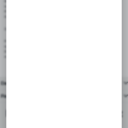
Nie używać w warunkach wysokiej wilgotności lub temperatury, które mogą wpłynąć
na jakość kleju
Przechowywać w suchym i chłodnym miejscu, z dala od wilgoci i bezpośredniego
światła słonecznego
Zgodność z przepisami:
Produkt spełnia wymagania rozporządzenia (UE) 2023/988 – GPSR, dotyczącego
ogólnego bezpieczeństwa produktów wprowadzanych na rynek Unii Europejskiej.
Dzięki trwałej konstrukcji i bezpiecznym materiałom, taśma jest odpowiednia do
stosowania w środowisku handlowym, magazynowym i usługowym.
Dane techniczne
Pasujące produkty
Najchętniej kupowane z
tym produktem