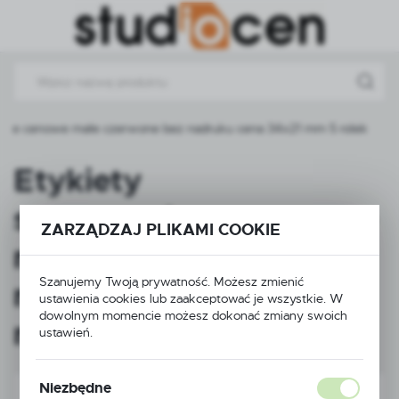
Przejdź do menu.
Przejdź do wyszukiwarki.
Przejdź do treści.
epne cenowe małe czerwone bez nadruku cena 34x21 mm 5 rolek
Etykiety
samoprzylepne cenowe
ZARZĄDZAJ PLIKAMI COOKIE
małe czerwone bez
Szanujemy Twoją prywatność. Możesz zmienić
nadruku cena 34x21
ustawienia cookies lub zaakceptować je wszystkie. W
dowolnym momencie możesz dokonać zmiany swoich
mm 5 rolek
ustawień.
Niezbędne