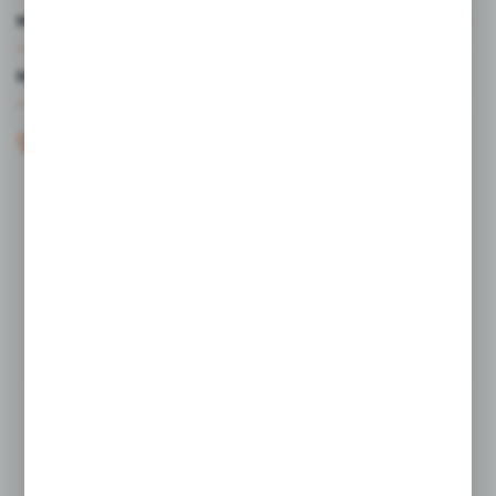
MOJE KONTO
MASZ PYTANIE?
+48 61 44 77 497
KONTAKT W GODZINACH 7:30 - 15.30
sklep@studiocen.pl
FORMULARZ KONTAKTOWY
Rozpocznij zwrot produktu:
ODSTĄP OD UMOWY TUTAJ