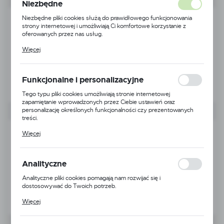
Niezbędne
Niezbędne pliki cookies służą do prawidłowego funkcjonowania
strony internetowej i umożliwiają Ci komfortowe korzystanie z
oferowanych przez nas usług.
Pliki cookies odpowiadają na podejmowane przez Ciebie działania w
Więcej
celu m.in. dostosowania Twoich ustawień preferencji prywatności,
logowania czy wypełniania formularzy. Dzięki plikom cookies
strona, z której korzystasz, może działać bez zakłóceń.
Funkcjonalne i personalizacyjne
Tego typu pliki cookies umożliwiają stronie internetowej
zapamiętanie wprowadzonych przez Ciebie ustawień oraz
personalizację określonych funkcjonalności czy prezentowanych
treści.
Dzięki tym plikom cookies możemy zapewnić Ci większy komfort
Więcej
korzystania z funkcjonalności naszej strony poprzez dopasowanie
jej do Twoich indywidualnych preferencji. Wyrażenie zgody na
funkcjonalne i personalizacyjne pliki cookies gwarantuje dostępność
większej ilości funkcji na stronie.
Analityczne
Analityczne pliki cookies pomagają nam rozwijać się i
dostosowywać do Twoich potrzeb.
Cookies analityczne pozwalają na uzyskanie informacji w zakresie
Więcej
wykorzystywania witryny internetowej, miejsca oraz częstotliwości,
z jaką odwiedzane są nasze serwisy www. Dane pozwalają nam na
ocenę naszych serwisów internetowych pod względem ich