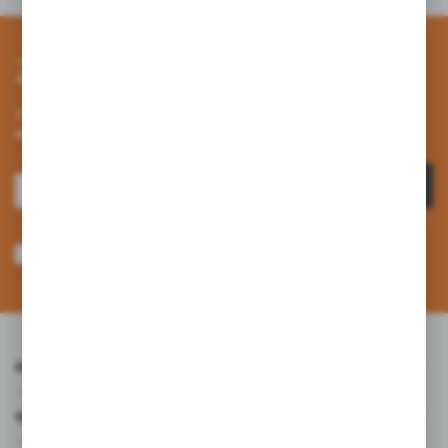
Zapisz się do newslettera
Zapisz się do newslettera na naszym sklepie internetowym i
otrzymuj informacje o nowościach i promocjach.
ZAPISZ SIĘ
Wyrażam zgodę na otrzymywanie drogą elektroniczną na wskazany przeze
mnie adres e-mail informacji dotyczących usług świadczonych przez
Administratora. Zgoda może zostać cofnięta w każdym czasie. *
INFORMACJE
WARTO WIEDZIEĆ