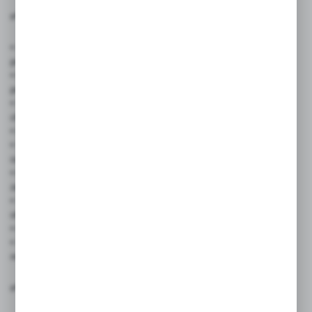
✅ Zastosowanie produktu:
• Sklepów spożywczych i supermarketów – do oznaczania cen,
promocji, nowości
• Piekarni i cukierni – estetyczne i higieniczne oznaczenia
produktów
• Sklepów mięsnych i delikatesów – odporne na wilgoć z lad
chłodniczych
• Drogerii i aptek – do wyróżniania ofert specjalnych
• Sklepów z zabawkami i artykułami dziecięcymi – kolorowe
oznaczenia przyciągające uwagę
• Księgarni i sklepów papierniczych – promocje na książki,
zeszyty, artykuły szkolne
• Stoisk targowych, wystaw i eventów – dynamiczne oznaczenia
ofert
• Outletów i wyprzedaży – podkreślenie wyjątkowych okazji
• Szkoły, biblioteki, instytucje edukacyjne – do oznaczania
materiałów, wydarzeń, konkursów
✅ Cechy produktu: