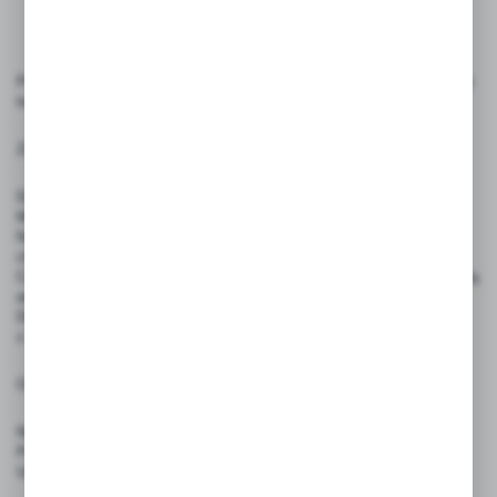
Produkty przeznaczone do oznaczania cen, etykietowania i prezentacji
towarów. Używaj zgodnie z ich przeznaczeniem.
Zasady użytkowania:
Do pisania zaleca się stosowanie pisaków kredowych ILLUMIGRAPH,
MULTI MASSIMO lub markery permanentne
Napisy można usuwać wilgotną ściereczką, bez użycia środków
chemicznych lub za pomocą dedykowanego zmywacza.
Cenówki nie są przeznaczone do bezpośredniego kontaktu z żywnością
ani do użytku przez dzieci.
Do mocowania w żywności należy używać dedykowanych szpilek
z atestem PZH.
Ostrzeżenia:
Nie stosować w bezpośrednim kontakcie z produktami spożywanymi.
Produkt nie jest zabawką — nie nadaje się do użytku przez dzieci.
Unikać wystawiania produktów na intensywne źródła ciepła i ognia.