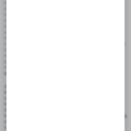
• Wymiary:
60 mm x 95 mm
• Kolor: pomarańczowy
• Materiał: karton laminowany dwustronnie
• Zestaw:
50 sztuk
• Możliwość wielokrotnego użycia – pisz markerem, zmywaj
i używaj ponownie
• Profesjonalny wygląd – buduje zaufanie klientów
• Trwałość i higiena – idealne do miejsc o dużym natężeniu ruchu
• Uniwersalność – pasują do każdej branży handlowej
• Efektywność sprzedażowa – zwiększają widoczność ofert
i promocji
• Widoczne na zdjęciach podstawki cenowe nie są częścią
zestawu
✍️ Rekomendowane akcesoria: Polecamy zakup pisaków
kredowych ILLUMIGRAPH oraz MULTI MASSIMO, które
zapewniają wyraźny i estetyczny efekt na cenówkach
laminowanych, a ich tusz łatwo się usuwa bez pozostawiania
śladów. Alternatywnie można używać markerów kredowych
lub permanentnych – w zależności od preferencji, kredowe nadają
się do treści zmiennych, a permanentne gwarantują trwałość
oznaczeń.