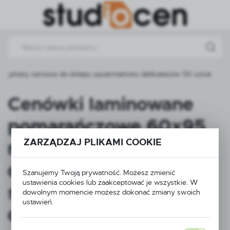
Przejdź do menu.
Przejdź do wyszukiwarki.
Przejdź do treści.
tykiety cenowe do sklepu spuermarketu delikatesów 50 sztuk
Cenówki laminowane
pomarańczowe 60x95
ZARZĄDZAJ PLIKAMI COOKIE
mm – etykiety cenowe
do sklepu
Szanujemy Twoją prywatność. Możesz zmienić
ustawienia cookies lub zaakceptować je wszystkie. W
spuermarketu
dowolnym momencie możesz dokonać zmiany swoich
ustawień.
delikatesów 50 sztuk