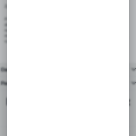
Zgodność z przepisami:
Produkt spełnia wymagania rozporządzenia (UE) 2023/988 – GPSR,
dotyczącego ogólnego bezpieczeństwa produktów wprowadzanych
na rynek Unii Europejskiej. Dzięki trwałej konstrukcji i bezpiecznym
materiałom, są odpowiednie do stosowania w sklepach, restauracjach,
cukierniach i punktach gastronomicznych.
Dane techniczne
Pasujące produkty
Najchętniej kupowane z
tym produktem