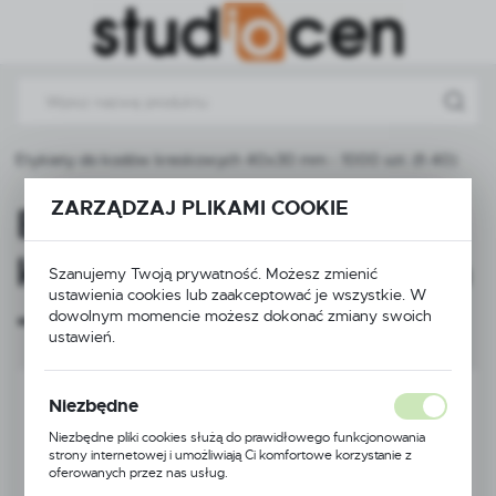
Przejdź do menu.
Przejdź do wyszukiwarki.
Przejdź do treści.
Etykiety do kodów kreskowych 40x30 mm - 1000 szt. (fi 40)
ZARZĄDZAJ PLIKAMI COOKIE
Etykiety do kodów
kreskowych 40x30 mm
Szanujemy Twoją prywatność. Możesz zmienić
ustawienia cookies lub zaakceptować je wszystkie. W
- 1000 szt. (fi 40)
dowolnym momencie możesz dokonać zmiany swoich
ustawień.
Niezbędne
Niezbędne pliki cookies służą do prawidłowego funkcjonowania
strony internetowej i umożliwiają Ci komfortowe korzystanie z
oferowanych przez nas usług.
Pliki cookies odpowiadają na podejmowane przez Ciebie działania w