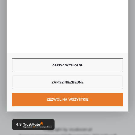
BEZPIECZNE PŁATNOŚCI
SZYBKA DOSTAWA
ZAPISZ WYBRANE
ZAPISZ NIEZBĘDNE
DOŁĄCZ DO NAS
ZEZWÓL NA WSZYSTKIE
4.9
Na podstawie
221
opinii
z całego okresu
Copyright by studiocen.pl