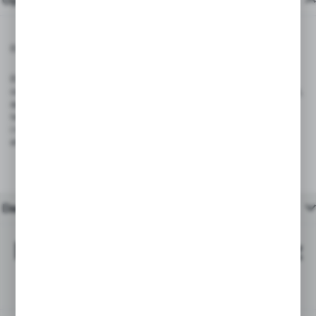
Etykiety Termiczne Białe 40x30 mm
Etykiety termiczne mają szerokie zastosowanie w wielu branżach do
oznaczania produktów, paczek, m.in. w branży spożywczej, kurierskiej,
aptekach. Etykieta są samoprzylepne, przeznaczone do drukarki
termicznej za ich pomocą można szybko wydrukować etykietę
i nakleić bezpośrednio na towar. Pasują do większości drukarek
etykietowych np Bixolon, Datamaxm, Zebra, Citizenm.
Dane techniczne
Najchętniej kupowane z
tym produktem