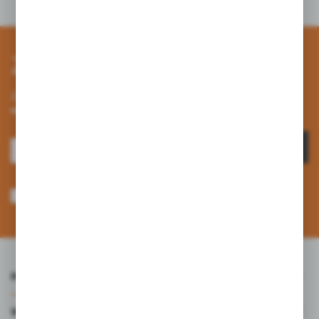
Zapisz się do newslettera
Zapisz się do newslettera na naszym sklepie internetowym i
otrzymuj informacje o nowościach i promocjach.
ZAPISZ SIĘ
Wyrażam zgodę na otrzymywanie drogą elektroniczną na wskazany przeze
mnie adres e-mail informacji dotyczących usług świadczonych przez
Administratora. Zgoda może zostać cofnięta w każdym czasie. *
INFORMACJE
WARTO WIEDZIEĆ