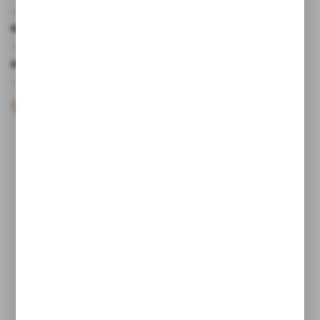
MOJE KONTO
MASZ PYTANIE?
+48 61 44 77 497
KONTAKT W GODZINACH 7:30 - 15.30
sklep@studiocen.pl
FORMULARZ KONTAKTOWY
Rozpocznij zwrot produktu:
ODSTĄP OD UMOWY TUTAJ