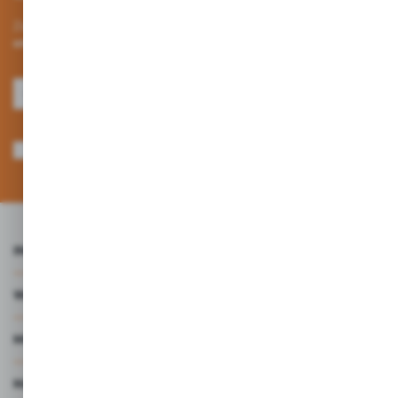
Zapisz się do newslettera na naszym sklepie internetowym i
otrzymuj informacje o nowościach i promocjach.
ZAPISZ SIĘ
Wyrażam zgodę na otrzymywanie drogą elektroniczną na wskazany przeze
mnie adres e-mail informacji dotyczących usług świadczonych przez
Administratora. Zgoda może zostać cofnięta w każdym czasie. *
INFORMACJE
WARTO WIEDZIEĆ
MOJE KONTO
MASZ PYTANIE?