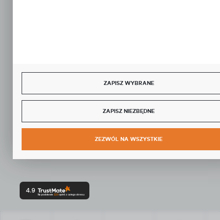
ZAPISZ WYBRANE
ZAPISZ NIEZBĘDNE
ZEZWÓL NA WSZYSTKIE
4.9
Na podstawie
220
opinii
z całego okresu