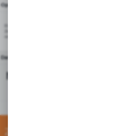
Opis produktu
Etykiety na papierze termoczułym przeznaczone są do druku na drukach
Zastosowanie tych etykiet przy oznaczaniu towarów daje mozliwość wie
odczytu informacji. Pełnią funkcje informacyjną, reklamową i marketingow
Dane techniczne
Najchętniej kupowane z
tym produktem
Zapisz się do newslettera