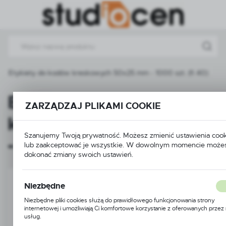
Przejdź do menu.
Przejdź do wyszukiwarki.
Przejdź do treści.
Etykiety do kodów kreskowych 50x25 mm - 1000 szt. (fi 40)
Etykiety do kodów
ZARZĄDZAJ PLIKAMI COOKIE
kreskowych 50x25 mm
Szanujemy Twoją prywatność. Możesz zmienić ustawienia coo
- 1000 szt. (fi 40)
lub zaakceptować je wszystkie. W dowolnym momencie może
dokonać zmiany swoich ustawień.
Niezbędne
Niezbędne pliki cookies służą do prawidłowego funkcjonowania strony
internetowej i umożliwiają Ci komfortowe korzystanie z oferowanych przez
usług.