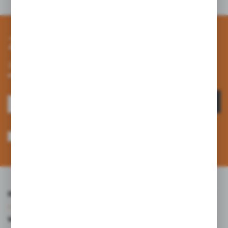
Zapisz się do newslettera
Zapisz się do newslettera na naszym sklepie internetowym i
otrzymuj informacje o nowościach i promocjach.
ZAPISZ SIĘ
Wyrażam zgodę na otrzymywanie drogą elektroniczną na wskazany przeze
mnie adres e-mail informacji dotyczących usług świadczonych przez
Administratora. Zgoda może zostać cofnięta w każdym czasie. *
INFORMACJE
WARTO WIEDZIEĆ