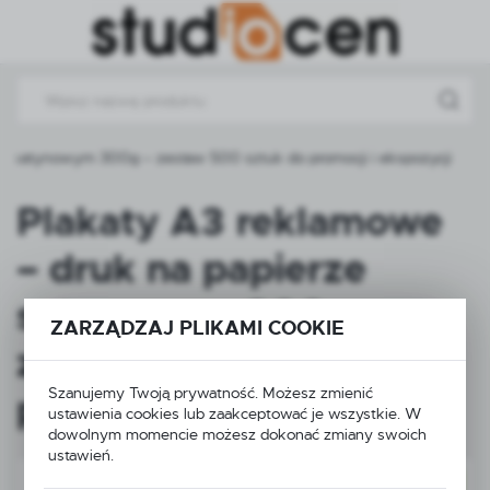
Przejdź do menu.
Przejdź do wyszukiwarki.
Przejdź do treści.
ze satynowym 300g – zestaw 500 sztuk do promocji i ekspozycji
Plakaty A3 reklamowe
– druk na papierze
satynowym 300g –
ZARZĄDZAJ PLIKAMI COOKIE
zestaw 500 sztuk do
Szanujemy Twoją prywatność. Możesz zmienić
promocji i ekspozycji
ustawienia cookies lub zaakceptować je wszystkie. W
dowolnym momencie możesz dokonać zmiany swoich
ustawień.
NOWOŚĆ