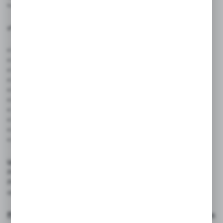
• Artyści i twórcy – wystawy, portfolio, promocja pra
✅ Cechy produktu:
• Wymiary: 297 × 420 mm (format A3)
• Gramatura papieru: 300 g/m²
• Wykończenie: Satyna
• Ilość w zestawie: 500 sztuk
• Projekt graficzny: dostępny jako opcja dodatkowa
• Format A3 zapewnia doskonałą widoczność i czytelność treści
• Satynowe wykończenie podnosi estetykę i trwałość
• Uniwersalne zastosowanie w każdej branży
• Ekonomiczny zestaw 10 sztuk – idealny na kampanie lokalne
• Możliwość personalizacji projektu graficzneg
Uwaga:
Podana cena dotyczy wyłącznie druku ulotek.
Projekt graficzny nie jest wliczony w cenę – można go zamówić
osobno w naszym sklepie.
Projekt graficzny ulotki/plakatu - Ulotki i plakaty - Studio Cen