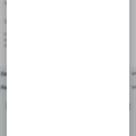
ani zastosowań przemysłowych.
Zgodność z przepisami:
Produkt spełnia wymagania rozporządzenia (UE) 2023/988 – GPSR
dotyczącego ogólnego bezpieczeństwa produktów wprowadzanych do
obrotu na terenie Unii Europejskiej.
Dane techniczne
Pasujące produkty
Najchętniej kupowane z
tym produktem