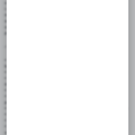
o gramaturze 300g to idealne rozwiązanie dla firm, instytucji
i osób prywatnych, które poszukują trwałych i estetycznych
materiałów promocyjnych. Dzięki wysokiej jakości wykończeniu
satynowemu, plakaty prezentują się profesjonalnie i przyciągają
uwagę odbiorców – doskonałe do ekspozycji w miejscach
publicznych, punktach sprzedaży czy podczas wydarzeń.
✅
Zastosowanie produktu:
• Sklepy i punkty handlowe – promocje, wyprzedaże, nowe
kolekcje
• Firmy i biura – komunikaty wewnętrzne, rekrutacje, wydarzenia
• Szkoły i uczelnie – ogłoszenia, dni otwarte, kampanie
informacyjne
• Instytucje kultury – repertuar, zapowiedzi wydarzeń, wystawy
• Placówki medyczne – kampanie zdrowotne, informacje dla
pacjentów
• Hotele i restauracje – menu sezonowe, wydarzenia tematyczne
• Eventy i targi – promocja wydarzeń, identyfikacja wizualna
• Studia fitness i wellness – grafiki zajęć, promocje usług
• Studenci i organizacje – promocja projektów, wydarzeń
uczelnianych