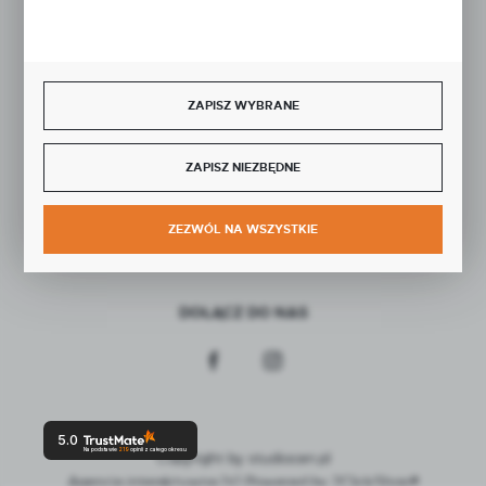
BEZPIECZNE PŁATNOŚCI
ZAPISZ WYBRANE
ZAPISZ NIEZBĘDNE
SZYBKA DOSTAWA
ZEZWÓL NA WSZYSTKIE
DOŁĄCZ DO NAS
5.0
Na podstawie
219
opinii
z całego okresu
Copyright by studiocen.pl
Agencja interaktywna
[ti]
Powered by
2ClickShop®