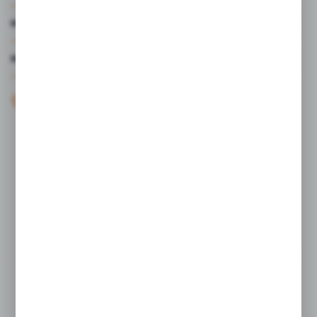
MOJE KONTO
MASZ PYTANIE?
+48 61 44 77 497
KONTAKT W GODZINACH 7:30 - 15.30
sklep@studiocen.pl
FORMULARZ KONTAKTOWY
Rozpocznij zwrot produktu:
ODSTĄP OD UMOWY TUTAJ