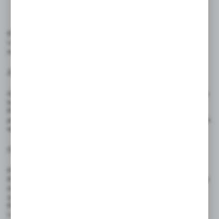
Produkt przeznaczony jest do skutecznej promocji, ekspozycji
i komunikacji wizualnej w handlu, usługach, edukacji, kulturze
oraz podczas wydarzeń i kampanii informacyjnych
Zasady użytkowania:
Unikaj zginania, rolowania lub kontaktu z ostrymi przedmiotami – może
to prowadzić do trwałych uszkodzeń powierzchni i estetyki ulotki.
Plakaty drukowane są na podstawie dostarczonego projektu. Jeśli nie
posiadasz gotowego pliku, projekt można zamówić osobno – nie jest on
wliczony w cenę produktu.
Ostrzeżenia:
Produkt nie jest zabawką – nie nadaje się do użytku przez dzieci.
Plakaty należy przechowywać w suchym, chłodnym miejscu, z dala od
źródeł wilgoci, ciepła i bezpośredniego światła słonecznego, aby
zachować jakość papieru i nadruku.
Produkt przeznaczony wyłącznie do celów reklamowych
i informacyjnych – nie nadaje się do kontaktu z żywnością