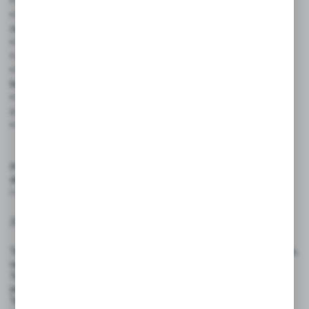
• Wymiary: 29 × 10 cm
• Materiał: PCV o grubości 4 mm – trwały, lekki, odporny
na warunki atmosferyczne
• Grafika: wyraźny napis „PARKING TYLKO DLA KLIENTÓW”
• Zastosowanie: do użytku zewnętrznego i wewnętrznego
• Montaż: łatwy do przymocowania na ścianie, ogrodzeniu,
bramie, słupku
• Widoczność: kontrastowa kolorystyka zapewnia czytelność
z większej odległości
• Odporność: na deszcz, promieniowanie UV, zmienne temperat
Produkt przeznaczony jest do oznaczania miejsc parkingowych
dostępnych wyłącznie dla klientów, aby uporządkować przestrzeń
i ograniczyć nieautoryzowane parkowanie.
Zasady użytkowania:
Tabliczkę należy umieścić w dobrze widocznym miejscu, np. na bramie,
ogrodzeniu, ścianie lub słupku.
Tabliczka pełni funkcję informacyjną – nie zastępuje przepisów
prawnych ani fizycznych zabezpieczeń
Tabliczka odporna jest na warunki atmosferyczne, jednak zaleca się