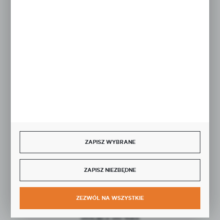
Rozpocznij zwrot produktu:
ODSTĄP OD UMOWY TUTAJ
BEZPIECZNE PŁATNOŚCI
ZAPISZ WYBRANE
SZYBKA DOSTAWA
ZAPISZ NIEZBĘDNE
ZEZWÓL NA WSZYSTKIE
DOŁĄCZ DO NAS