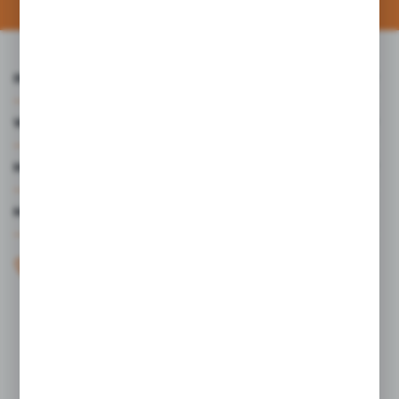
INFORMACJE
WARTO WIEDZIEĆ
MOJE KONTO
MASZ PYTANIE?
+48 61 44 77 497
KONTAKT W GODZINACH 7:30 - 15.30
sklep@studiocen.pl
FORMULARZ KONTAKTOWY