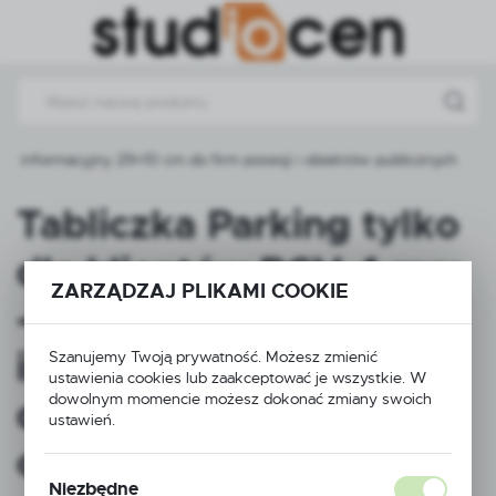
Przejdź do menu.
Przejdź do wyszukiwarki.
Przejdź do treści.
ak informacyjny 29×10 cm do firm posesji i obiektów publicznych
Tabliczka Parking tylko
dla klientów PCV 4 mm
ZARZĄDZAJ PLIKAMI COOKIE
– Duży znak
informacyjny 29×10 cm
Szanujemy Twoją prywatność. Możesz zmienić
ustawienia cookies lub zaakceptować je wszystkie. W
dowolnym momencie możesz dokonać zmiany swoich
do firm posesji i
ustawień.
obiektów publicznych
Niezbędne