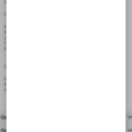
okresową kontrolę jej stanu technicznego.
Ostrzeżenia:
Produkt nie jest zabawką – nie nadaje się do użytku przez dzieci.
Produkt nie gwarantuje przestrzegania zakazu – jego skuteczność
zależy od lokalnych regulacji i egzekwowania zasad.
Unikać kontaktu z ostrymi przedmiotami oraz środkami chemicznymi,
które mogą uszkodzić powierzchnię.
Zgodność z przepisami:
Produkt spełnia wymagania rozporządzenia (UE) 2023/988 – GPSR
dotyczącego ogólnego bezpieczeństwa produktów wprowadzanych do
obrotu na terenie Unii Europejskiej.
Dane techniczne
Pasujące produkty