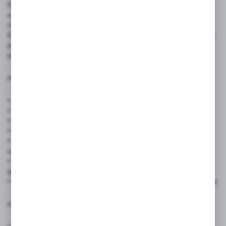
Dzięki wymiarom 29 × 10 cm, tabliczka jest kompaktowa,
a jednocześnie doskonale widoczna – sprawdzi się
na ogrodzeniach, bramach, słupkach, witrynach i elewacjach.
Estetyczna grafika i wyraźny komunikat pomagają uporządkować
przestrzeń parkingową i zapobiec nieautoryzowanemu
parkowaniu
✅ Zastosowanie produktu:
• Sklepy i punkty usługowe – parkingi dla klientów
• Firmy i biura – miejsca postojowe dla kontrahentów i gości
• Obiekty noclegowe – hotele, pensjonaty, apartamenty
• Placówki edukacyjne i medyczne – szkoły, kliniki, gabinety
• Wspólnoty mieszkaniowe – strefy dla gości i klientów lokali
usługowych
• Posesje prywatne prowadzące działalność – warsztaty, salony,
gabinety
• Organizatorzy wydarzeń – parkingi tymczasowe dla uczestników
✅ Cechy produktu: