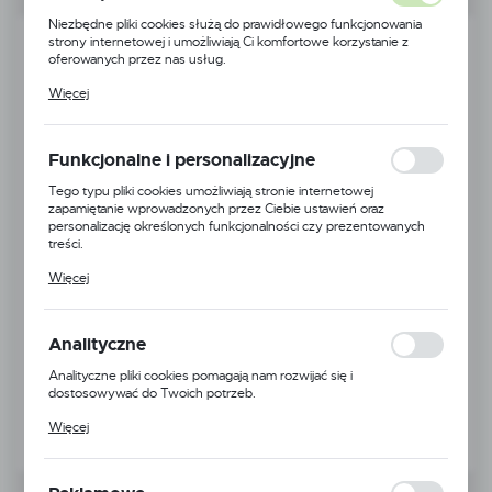
Niezbędne pliki cookies służą do prawidłowego funkcjonowania
strony internetowej i umożliwiają Ci komfortowe korzystanie z
oferowanych przez nas usług.
Pliki cookies odpowiadają na podejmowane przez Ciebie działania w
Więcej
celu m.in. dostosowania Twoich ustawień preferencji prywatności,
logowania czy wypełniania formularzy. Dzięki plikom cookies
strona, z której korzystasz, może działać bez zakłóceń.
Funkcjonalne i personalizacyjne
Tego typu pliki cookies umożliwiają stronie internetowej
zapamiętanie wprowadzonych przez Ciebie ustawień oraz
personalizację określonych funkcjonalności czy prezentowanych
treści.
Dzięki tym plikom cookies możemy zapewnić Ci większy komfort
Więcej
korzystania z funkcjonalności naszej strony poprzez dopasowanie
jej do Twoich indywidualnych preferencji. Wyrażenie zgody na
funkcjonalne i personalizacyjne pliki cookies gwarantuje dostępność
większej ilości funkcji na stronie.
Analityczne
Analityczne pliki cookies pomagają nam rozwijać się i
dostosowywać do Twoich potrzeb.
Cookies analityczne pozwalają na uzyskanie informacji w zakresie
Więcej
wykorzystywania witryny internetowej, miejsca oraz częstotliwości,
z jaką odwiedzane są nasze serwisy www. Dane pozwalają nam na
ocenę naszych serwisów internetowych pod względem ich
popularności wśród użytkowników. Zgromadzone informacje są