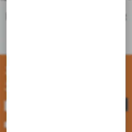
Najchętniej kupowane z
tym produktem
Zapisz się do newslettera
Zapisz się do newslettera na naszym sklepie internetowym i
otrzymuj informacje o nowościach i promocjach.
ZAPISZ SIĘ
Wyrażam zgodę na otrzymywanie drogą elektroniczną na wskazany przeze
mnie adres e-mail informacji dotyczących usług świadczonych przez
Administratora. Zgoda może zostać cofnięta w każdym czasie. *