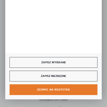
Rozpocznij zwrot produktu:
ODSTĄP OD UMOWY TUTAJ
BEZPIECZNE PŁATNOŚCI
ZAPISZ WYBRANE
SZYBKA DOSTAWA
ZAPISZ NIEZBĘDNE
ZEZWÓL NA WSZYSTKIE
DOŁĄCZ DO NAS