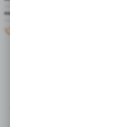
MASZ PYTANIE?
+48 61 44 77 497
KONTAKT W GODZINACH 7:30 - 15.30
sklep@studiocen.pl
FORMULARZ KONTAKTOWY
Rozpocznij zwrot produktu:
ODSTĄP OD UMOWY TUTAJ