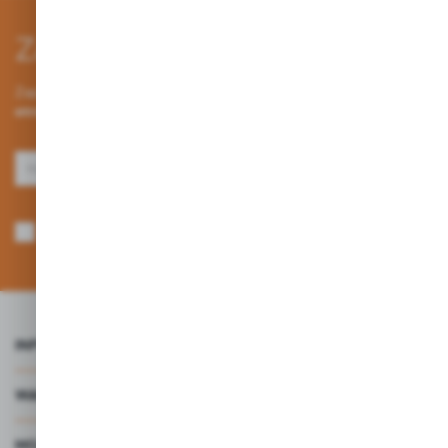
Zapisz się do newslettera
Zapisz się do newslettera na naszym sklepie internetowym i
otrzymuj informacje o nowościach i promocjach.
ZAPISZ SIĘ
Wyrażam zgodę na otrzymywanie drogą elektroniczną na wskazany przeze
mnie adres e-mail informacji dotyczących usług świadczonych przez
Administratora. Zgoda może zostać cofnięta w każdym czasie. *
INFORMACJE
WARTO WIEDZIEĆ
MOJE KONTO