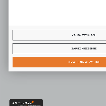
ZAPISZ WYBRANE
ZAPISZ NIEZBĘDNE
ZEZWÓL NA WSZYSTKIE
4.9
Na podstawie
221
opinii
z całego okresu