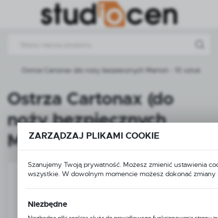
Przejdź do menu.
Przejdź do wyszukiwarki.
Przejdź do treści.
e
Ostrza Cartonax (do noży bezpiecznych Martor) - 10 sztuk
Ostrza Cartonax (do
noży bezpiecznych
Martor) - 10 sztuk
ZARZĄDZAJ PLIKAMI COOKIE
Szanujemy Twoją prywatność. Możesz zmienić ustawienia coo
wszystkie. W dowolnym momencie możesz dokonać zmiany s
PROMOCJA
Niezbędne
Niezbędne pliki cookies służą do prawidłowego funkcjonowania strony int