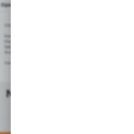
Opis produktu
Ostrza Cartonax nr. 45 pasują do noża bezpiecznego Martor 175 oraz inny
Komplet: 10 ostrzy
Długość: 39.00 mm
Szerokość: 18.50 mm
Grubość: 0.30 mm
Ostrza są zapakowane w pudełku z tworzywa sztucznego, dzięki czemu ic
Najchętniej kupowane z
tym produktem