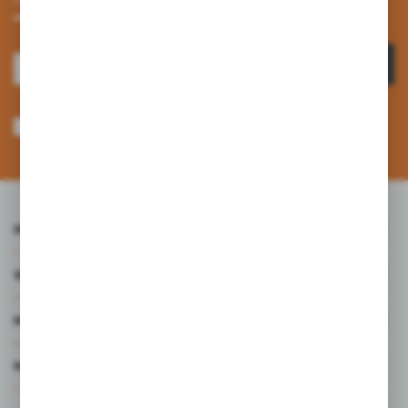
otrzymuj informacje o nowościach i promocjach.
ZAPISZ SIĘ
Wyrażam zgodę na otrzymywanie drogą elektroniczną na wskazany przeze
mnie adres e-mail informacji dotyczących usług świadczonych przez
Administratora. Zgoda może zostać cofnięta w każdym czasie. *
INFORMACJE
WARTO WIEDZIEĆ
MOJE KONTO
MASZ PYTANIE?