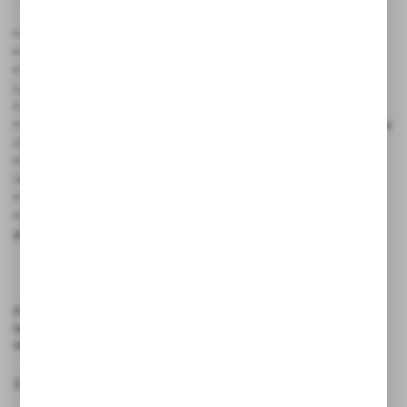
• Wymiary: 8,5 × 28 cm
• Kolory dostępne: żółty, czerwony, zielony, pomarańczowy
• Materiał: dwustronnie laminowany karton – odporny na wilgoć
i zabrudzenia
• Wyrazisty czarny napis „ZAOPATRZENIE” – widoczny z daleka
• Laminowana powierzchnia – odporna na warunki atmosferyczne
i intensywne użytkowanie
• Estetyczna i trwała – idealna do zastosowań profesjonalnych
i komercyjnych
• Ułatwia organizację przestrzeni i usprawnia logistykę dostaw
• Prezentowane wzory mogą nieznacznie odbiegać od gotowych
produktów
Produkt przeznaczony jest do prezentacji informacji w sklepach,
lokalach gastronomicznych, punktach usługowych, placówkach
edukacyjnych oraz magazynach.
Zasady użytkowania: