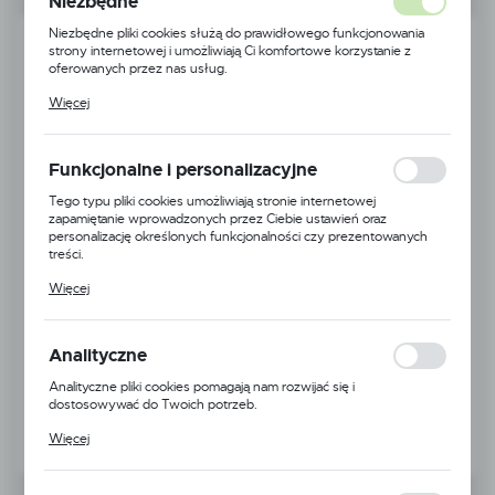
Niezbędne
Niezbędne pliki cookies służą do prawidłowego funkcjonowania
strony internetowej i umożliwiają Ci komfortowe korzystanie z
oferowanych przez nas usług.
Pliki cookies odpowiadają na podejmowane przez Ciebie działania w
Więcej
celu m.in. dostosowania Twoich ustawień preferencji prywatności,
logowania czy wypełniania formularzy. Dzięki plikom cookies
strona, z której korzystasz, może działać bez zakłóceń.
Funkcjonalne i personalizacyjne
Tego typu pliki cookies umożliwiają stronie internetowej
zapamiętanie wprowadzonych przez Ciebie ustawień oraz
personalizację określonych funkcjonalności czy prezentowanych
treści.
Dzięki tym plikom cookies możemy zapewnić Ci większy komfort
Więcej
korzystania z funkcjonalności naszej strony poprzez dopasowanie
jej do Twoich indywidualnych preferencji. Wyrażenie zgody na
funkcjonalne i personalizacyjne pliki cookies gwarantuje dostępność
większej ilości funkcji na stronie.
Analityczne
Analityczne pliki cookies pomagają nam rozwijać się i
dostosowywać do Twoich potrzeb.
Cookies analityczne pozwalają na uzyskanie informacji w zakresie
Więcej
wykorzystywania witryny internetowej, miejsca oraz częstotliwości,
z jaką odwiedzane są nasze serwisy www. Dane pozwalają nam na
ocenę naszych serwisów internetowych pod względem ich