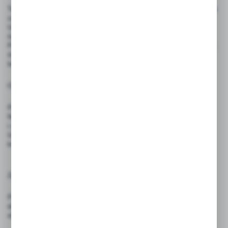
Tabliczka przeznaczona jest wyłącznie do użytku informacyjnego – nie
zastępuje znaków drogowych ani regulacji prawnych.
Umieść tabliczkę w widocznym miejscu, np. na drzwiach, bramie,
ścianie lub ogrodzeniu, aby skutecznie oznaczyć strefę dostaw.
Powierzchnię należy czyścić miękką, wilgotną szmatką. Nie stosować
środków ściernych ani rozpuszczalników, które mogą uszkodzić
laminat.
Ostrzeżenia:
Produkt nie jest zabawką – nie nadaje się do użytku przez dzieci.
Nie należy zginać ani rolować tablicy – może to uszkodzić laminat
i wpłynąć na trwałość produktu.
Unikać kontaktu z ostrymi przedmiotami oraz środkami chemicznymi,
które mogą uszkodzić powierzchnię.
Zgodność z przepisami:
Produkt spełnia wymagania rozporządzenia (UE) 2023/988 – GPSR
dotyczącego ogólnego bezpieczeństwa produktów wprowadzanych do
obrotu na terenie Unii Europejskiej.