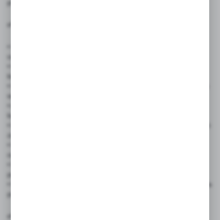
przestrzeni i logistykę.
✅ Zastosowanie produktu:
• Sklepów spożywczych, odzieżowych, elektronicznych – do
oznaczenia wejścia dla dostawców
• Magazynów, hurtowni, centrów logistycznych – jako tablica
kierunkowa do stref załadunku
• Restauracji, kawiarni, piekarni, punktów gastronomicznych – do
wyznaczenia miejsca odbioru towaru
• Aptek, drogerii, punktów medycznych – jako informacja dla
kurierów i dostawców
• Biur, instytucji publicznych, urzędów – do organizacji przestrzeni
zaplecza
• Obiektów sportowych, szkół, placówek edukacyjnych – do
oznaczenia stref technicznych
• Eventów, targów, festiwali – jako tablica do tymczasowych
punktów zaopatrzenia
• Firm transportowych, spedycyjnych, kurierskich – do oznaczenia
punktów odbioru i dostaw
✅ Cechy produktu: