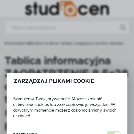
Przejdź do menu.
Przejdź do wyszukiwarki.
Przejdź do treści.
 laminowana tabliczka na drzwi sklepu magazynu punktu dostaw
Tablica informacyjna
ZAOPATRZENIE 8,5×28
ZARZĄDZAJ PLIKAMI COOKIE
cm – laminowana
tabliczka na drzwi
Szanujemy Twoją prywatność. Możesz zmienić
ustawienia cookies lub zaakceptować je wszystkie. W
sklepu magazynu
dowolnym momencie możesz dokonać zmiany swoich
ustawień.
punktu dostaw