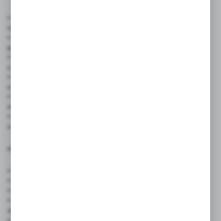
• Właściciele posesji prywatnych – domy jednorodzinne, działki
rekreacyjne, gospodarstwa
• Firmy i przedsiębiorstwa – magazyny, hale produkcyjne,
parkingi, obiekty przemysłowe
• Instytucje publiczne – szkoły, urzędy, placówki opiekuńcze
z ochroną terenu
• Hodowcy i schroniska – miejsca z dostępem do zwierząt
o zwiększonej czujności
• Firmy ochroniarskie i agencje zabezpieczeń – obiekty
monitorowane z psami stróżującymi
• Ośrodki wypoczynkowe i agroturystyka – informacja dla gości
o obecności zwierząt
✅ Cechy produktu:
• Wymiary: 120 × 240 mm
• Materiał: trwałe tworzywo PCV
• Kolor: biały z czarnym nadrukiem – wyraźny i czytelny
• Odporna na deszcz, słońce i mróz – idealna do zastosowania
zewnętrznego
• Prosty montaż – można przytwierdzić do ogrodzenia, bramy,