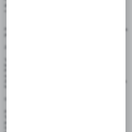
drzwi lub ściany
• Profesjonalny wygląd – zwiększa wiarygodność komunikatu
Produkt przeznaczony jest do oznakowania miejsc, w których przebywa
pies stróżujący, w celu ostrzeżenia osób zbliżających się do posesji.
Zasady użytkowania:
Tabliczkę należy umieścić w widocznym miejscu – np. na ogrodzeniu,
bramie, furtce lub drzwiach wejściowych.
Produkt przeznaczony jest do użytku zewnętrznego – odporny
na deszcz, słońce i mróz.
Zaleca się regularne sprawdzanie stanu tabliczki – w razie uszkodzenia
lub wyblaknięcia należy ją wymienić.
Ostrzeżenia:
Produkt nie jest zabawką – nie nadaje się do użytku przez dzieci.
Tabliczka nie zwalnia z obowiązku odpowiedniego zabezpieczenia
posesji przed dostępem osób trzecich.
Unikać kontaktu z ostrymi przedmiotami oraz środkami chemicznymi,