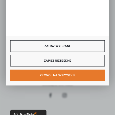
Rozpocznij zwrot produktu:
ODSTĄP OD UMOWY TUTAJ
BEZPIECZNE PŁATNOŚCI
ZAPISZ WYBRANE
SZYBKA DOSTAWA
ZAPISZ NIEZBĘDNE
ZEZWÓL NA WSZYSTKIE
DOŁĄCZ DO NAS
4.9