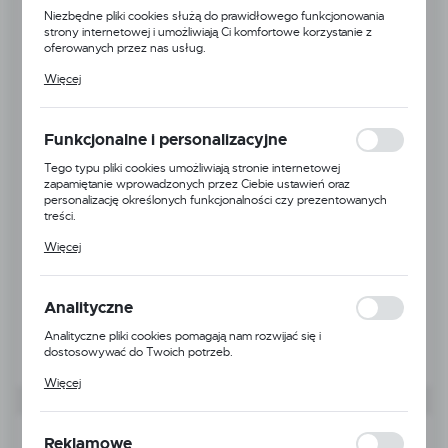
Niezbędne pliki cookies służą do prawidłowego funkcjonowania
strony internetowej i umożliwiają Ci komfortowe korzystanie z
oferowanych przez nas usług.
Pliki cookies odpowiadają na podejmowane przez Ciebie działania w
Więcej
celu m.in. dostosowania Twoich ustawień preferencji prywatności,
logowania czy wypełniania formularzy. Dzięki plikom cookies
strona, z której korzystasz, może działać bez zakłóceń.
Funkcjonalne i personalizacyjne
Tego typu pliki cookies umożliwiają stronie internetowej
zapamiętanie wprowadzonych przez Ciebie ustawień oraz
personalizację określonych funkcjonalności czy prezentowanych
treści.
Dzięki tym plikom cookies możemy zapewnić Ci większy komfort
Więcej
korzystania z funkcjonalności naszej strony poprzez dopasowanie
jej do Twoich indywidualnych preferencji. Wyrażenie zgody na
funkcjonalne i personalizacyjne pliki cookies gwarantuje dostępność
większej ilości funkcji na stronie.
Analityczne
Analityczne pliki cookies pomagają nam rozwijać się i
dostosowywać do Twoich potrzeb.
Cookies analityczne pozwalają na uzyskanie informacji w zakresie
Więcej
wykorzystywania witryny internetowej, miejsca oraz częstotliwości,
z jaką odwiedzane są nasze serwisy www. Dane pozwalają nam na
ocenę naszych serwisów internetowych pod względem ich
Kod produktu:
TA0075
popularności wśród użytkowników. Zgromadzone informacje są
Reklamowe