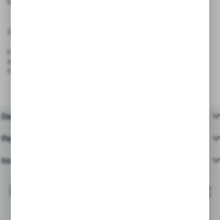
które mogą uszkodzić powierzchnię.
Zgodność z przepisami:
Produkt spełnia wymagania rozporządzenia (UE) 2023/988 – GPSR
dotyczącego ogólnego bezpieczeństwa produktów wprowadzanych do
obrotu na terenie Unii Europejskiej.
Dane techniczne
Pasujące produkty
Inne z kategorii
Najchętniej kupowane z
tym produktem