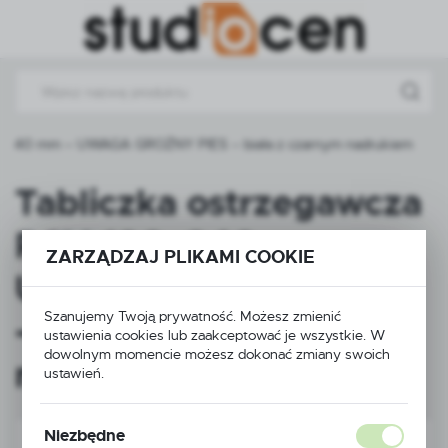
Przejdź do menu.
Przejdź do wyszukiwarki.
Przejdź do treści.
20×240 mm – UWAGA GROŹNY PIES – biała z czarnym nadrukiem
Tabliczka ostrzegawcza
PCV 120×240 mm –
ZARZĄDZAJ PLIKAMI COOKIE
UWAGA GROŹNY PIES
Szanujemy Twoją prywatność. Możesz zmienić
– biała z czarnym
ustawienia cookies lub zaakceptować je wszystkie. W
dowolnym momencie możesz dokonać zmiany swoich
nadrukiem
ustawień.
Niezbędne