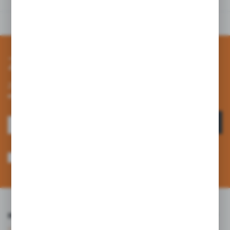
Zapisz się do newslettera
Zapisz się do newslettera na naszym sklepie internetowym i
otrzymuj informacje o nowościach i promocjach.
ZAPISZ SIĘ
Wyrażam zgodę na otrzymywanie drogą elektroniczną na wskazany przeze
mnie adres e-mail informacji dotyczących usług świadczonych przez
Administratora. Zgoda może zostać cofnięta w każdym czasie. *
INFORMACJE