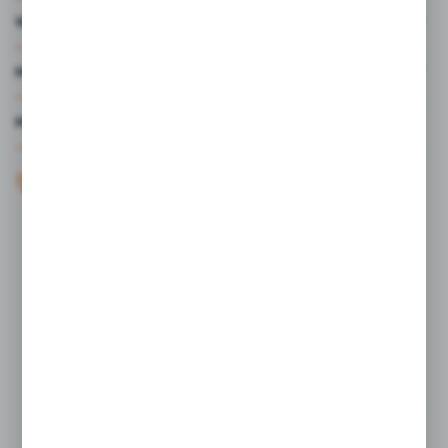
WARTO WIEDZIEĆ
MOJE KONTO
MASZ PYTANIE?
+48 61 44 77 497
KONTAKT W GODZINACH 7:30 - 15.30
sklep@studiocen.pl
FORMULARZ KONTAKTOWY