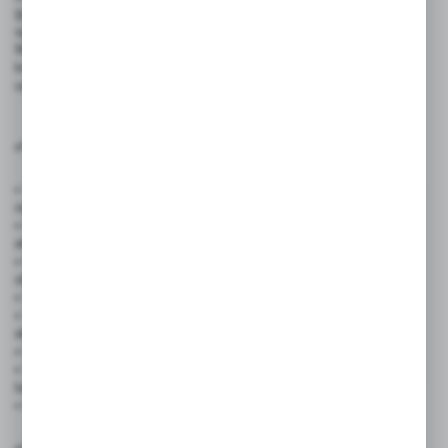
(pionowa) to doskonałe rozwiązanie dla profesjonalnych punktów
sprzedaży, gastronomii oraz branży eventowej.
Wykonana z wysokiej jakości dwustronnie czarnego tworzywa
kredowego, zapewnia trwałość, estetykę i możliwość wielokrotnego
użytku.
✅ Zastosowanie produktu:
• Sklepy spożywcze, markety i delikatesy – do oznaczania produktów
na półkach i ladach
• Kawiarnie, cukiernie, lodziarnie – jako eleganckie tabliczki przy
ekspozycji
• Restauracje i bary i foodtrucki – do oznaczania dań dnia, napojów,
ofert specjalnych
• Sklepy spożywcze i delikatesy – do oznaczania produktów premium
• Sklepy z dekoracjami i upominkami – do stylowego oznaczania
ekspozycji
• Drogerie i sklepy kosmetyczne – do prezentacji ofert specjalnych
• Stoiska targowe, showroomy, wystawy – jako tabliczka informacyjna
lub brandingowa
• Hotele i pensjonaty – do oznaczania stref, sal, bufetóW