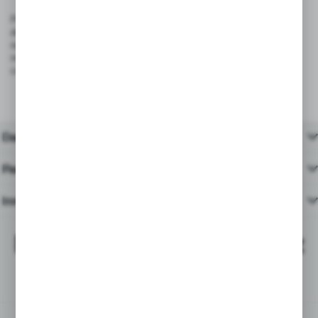
Produkt spełnia wymagania rozporządzenia (UE) 2023/988 – GPSR,
dotyczącego ogólnego bezpieczeństwa produktów wprowadzanych
na rynek Unii Europejskiej. Dzięki trwałej konstrukcji i bezpiecznym
materiałom, są odpowiednie do stosowania w sklepach, restauracjach,
cukierniach i punktach gastronomicznych.
Dane techniczne
Pasujące produkty
Inne z kategorii
Najchętniej kupowane z
tym produktem