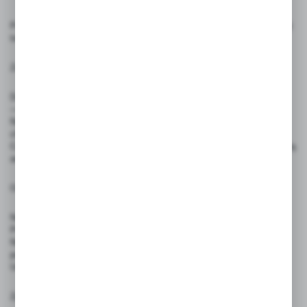
Produkty przeznaczone do oznaczania cen, etykietowania i prezentacji
towarów. Używaj zgodnie z ich przeznaczeniem.
Zasady użytkowania:
Do pisania zaleca się stosowanie pisaków kredowych ILLUMIGRAPH
— inne mogą pozostawiać trwałe ślady i zniszczyć produkt.
Napisy można usuwać wilgotną ściereczką, bez użycia środków
chemicznych lub za pomocą dedykowanego zmywacza.
Cenówki nie są przeznaczone do bezpośredniego kontaktu z żywnością
ani do użytku przez dzieci.
Ostrzeżenia:
Nie stosować w bezpośrednim kontakcie z produktami spożywanymi.
Produkt nie jest zabawką — nie nadaje się do użytku przez dzieci.
Nie używać pisaków permanentnych, które mogą trwale uszkodzić
powierzchnię.
Unikać wystawiania produktów na intensywne źródła ciepła i ognia.
Zgodność z przepisami: