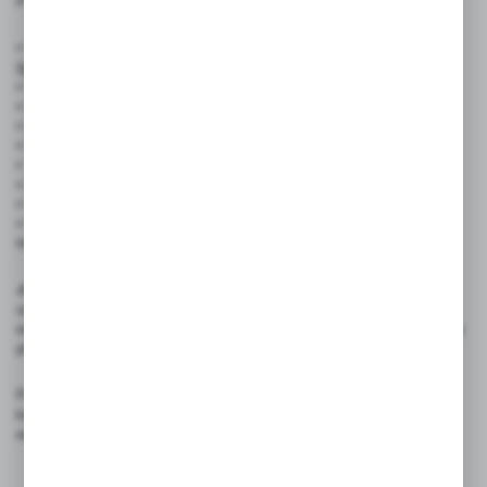
✅ Cechy produktu:
• Wymiary: 21 cm (wysokość) × 14,8 cm (szerokość) × 6 cm
(głębokość podstawy)
• Format:
A5, pionowy
• Kolor: czarny
• Materiał: tworzywo kredowe
• Ilość:
1 sztuka
• Stojąca konstrukcja – stabilna i łatwa do przestawienia
• Dwustronna powierzchnia kredowa – możliwość pisania z obu stron
• Wielokrotnego użytku – wystarczy zetrzeć i napisać od nowa
• Kompatybilność z pisakami kredowymi ILLUMIGRAPH – wyraźne,
trwałe napisy
✍️ Rekomendowane akcesoria: Do pisania na cenówkach należy
używać pisaki kredowe ILLUMIGRAPH, które zapewniają wyraźny,
estetyczny efekt i łatwe usuwanie bez pozostawiania śladów. Inne typy
pisaków kredowych mogą zniszczyć cenówkę.
Podkreśl profesjonalizm i styl swojej ekspozycji – wybierz cenówkę
kredową stojącą A5! Idealna do każdego miejsca, gdzie liczy się
estetyka i skuteczna komunikacja z klientem.