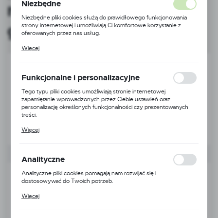
Niezbędne
restauracji sklepu
Niezbędne pliki cookies służą do prawidłowego funkcjonowania
gastronomi i eventów
strony internetowej i umożliwiają Ci komfortowe korzystanie z
oferowanych przez nas usług.
Pliki cookies odpowiadają na podejmowane przez Ciebie działania w
Więcej
celu m.in. dostosowania Twoich ustawień preferencji prywatności,
logowania czy wypełniania formularzy. Dzięki plikom cookies
strona, z której korzystasz, może działać bez zakłóceń.
Funkcjonalne i personalizacyjne
Tego typu pliki cookies umożliwiają stronie internetowej
zapamiętanie wprowadzonych przez Ciebie ustawień oraz
personalizację określonych funkcjonalności czy prezentowanych
treści.
Dzięki tym plikom cookies możemy zapewnić Ci większy komfort
Więcej
korzystania z funkcjonalności naszej strony poprzez dopasowanie
jej do Twoich indywidualnych preferencji. Wyrażenie zgody na
funkcjonalne i personalizacyjne pliki cookies gwarantuje dostępność
większej ilości funkcji na stronie.
Analityczne
Analityczne pliki cookies pomagają nam rozwijać się i
dostosowywać do Twoich potrzeb.
Cookies analityczne pozwalają na uzyskanie informacji w zakresie
Więcej
wykorzystywania witryny internetowej, miejsca oraz częstotliwości,
z jaką odwiedzane są nasze serwisy www. Dane pozwalają nam na
ocenę naszych serwisów internetowych pod względem ich