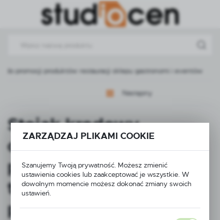
Przejdź do menu.
Przejdź do wyszukiwarki.
Przejdź do treści.
 do promocji produktów restauracji sklepu gastronomi i eventów
Następny
Stojak kredowy
ZARZĄDZAJ PLIKAMI COOKIE
cenówka kredowa A5
pionowa – czarna
Szanujemy Twoją prywatność. Możesz zmienić
ustawienia cookies lub zaakceptować je wszystkie. W
tabliczka prezenter do
dowolnym momencie możesz dokonać zmiany swoich
ustawień.
promocji produktów