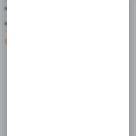
MOJE KONTO
MASZ PYTANIE?
+48 61 44 77 497
KONTAKT W GODZINACH 7:30 - 15.30
sklep@studiocen.pl
FORMULARZ KONTAKTOWY
Rozpocznij zwrot produktu:
ODSTĄP OD UMOWY TUTAJ