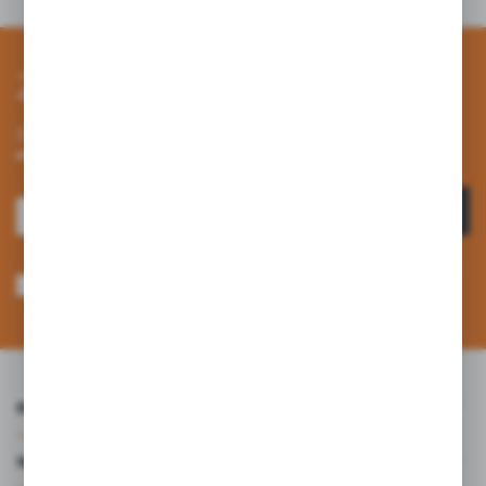
Zapisz się do newslettera
Zapisz się do newslettera na naszym sklepie internetowym i
otrzymuj informacje o nowościach i promocjach.
ZAPISZ SIĘ
Wyrażam zgodę na otrzymywanie drogą elektroniczną na wskazany przeze
mnie adres e-mail informacji dotyczących usług świadczonych przez
Administratora. Zgoda może zostać cofnięta w każdym czasie. *
INFORMACJE
WARTO WIEDZIEĆ