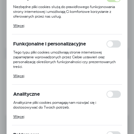
Niezbędne pliki cookies służą do prawidłowego funkcjonowania
strony internetowej i umożliwiają Ci komfortowe korzystanie z
oferowanych przez nas usług.
Pliki cookies odpowiadają na podejmowane przez Ciebie działania w
Więcej
celu m.in. dostosowania Twoich ustawień preferencji prywatności,
logowania czy wypełniania formularzy. Dzięki plikom cookies
strona, z której korzystasz, może działać bez zakłóceń.
Funkcjonalne i personalizacyjne
Tego typu pliki cookies umożliwiają stronie internetowej
zapamiętanie wprowadzonych przez Ciebie ustawień oraz
personalizację określonych funkcjonalności czy prezentowanych
treści.
Dzięki tym plikom cookies możemy zapewnić Ci większy komfort
Więcej
korzystania z funkcjonalności naszej strony poprzez dopasowanie
jej do Twoich indywidualnych preferencji. Wyrażenie zgody na
funkcjonalne i personalizacyjne pliki cookies gwarantuje dostępność
większej ilości funkcji na stronie.
Analityczne
Analityczne pliki cookies pomagają nam rozwijać się i
dostosowywać do Twoich potrzeb.
Cookies analityczne pozwalają na uzyskanie informacji w zakresie
Więcej
wykorzystywania witryny internetowej, miejsca oraz częstotliwości,
z jaką odwiedzane są nasze serwisy www. Dane pozwalają nam na
ocenę naszych serwisów internetowych pod względem ich
popularności wśród użytkowników. Zgromadzone informacje są