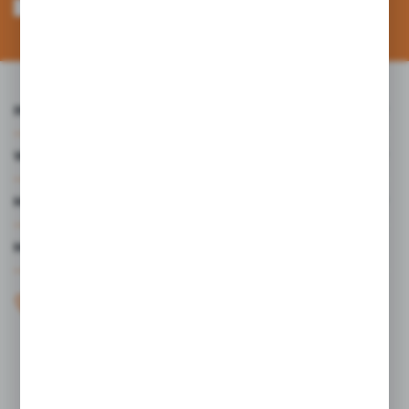
mnie adres e-mail informacji dotyczących usług świadczonych przez
Administratora. Zgoda może zostać cofnięta w każdym czasie. *
INFORMACJE
WARTO WIEDZIEĆ
MOJE KONTO
MASZ PYTANIE?
+48 61 44 77 497
KONTAKT W GODZINACH 7:30 - 15.30
sklep@studiocen.pl