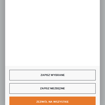
FORMULARZ KONTAKTOWY
Rozpocznij zwrot produktu:
ODSTĄP OD UMOWY TUTAJ
BEZPIECZNE PŁATNOŚCI
ZAPISZ WYBRANE
SZYBKA DOSTAWA
ZAPISZ NIEZBĘDNE
ZEZWÓL NA WSZYSTKIE