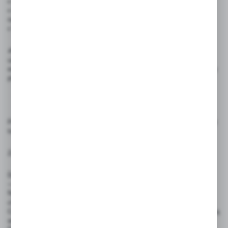
• Odporność na wilgoć – wysoka
• Łatwe czyszczenie – napisy można usunąć wilgotną ściereczką
najlepiej przy użyciu zmywacza
• Wielokrotnego użytku – ekologiczne i ekonomiczne rozwiązanie
✍️ Rekomendowane akcesoria: Do pisania na cenówkach należy
używać pisaki kredowe ILLUMIGRAPH, które zapewniają wyraźny,
estetyczny efekt i łatwe usuwanie bez pozostawiania śladów. Inne typy
pisaków kredowych mogą zniszczyć cenówkę.
Produkty przeznaczone do oznaczania cen, etykietowania i prezentacji
towarów. Używaj zgodnie z ich przeznaczeniem.
Zasady użytkowania:
Do pisania zaleca się stosowanie pisaków kredowych ILLUMIGRAPH
— inne mogą pozostawiać trwałe ślady i zniszczyć produkt.
Napisy można usuwać wilgotną ściereczką, bez użycia środków
chemicznych lub za pomocą dedykowanego zmywacza.
Cenówki nie są przeznaczone do bezpośredniego kontaktu z żywnością
ani do użytku przez dzieci.