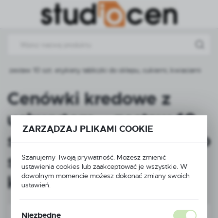
Przejdź do menu.
Przejdź do wyszukiwarki.
Przejdź do treści.
estaw 10 szt. etykiety tabliczki do sklepu, cukierni, kwiaciarni
Cenówki kredowe z
uchwytem – zestaw 10
ZARZĄDZAJ PLIKAMI COOKIE
szt. etykiety tabliczki do
sklepu, cukierni,
Szanujemy Twoją prywatność. Możesz zmienić
ustawienia cookies lub zaakceptować je wszystkie. W
kwiaciarni
dowolnym momencie możesz dokonać zmiany swoich
ustawień.
Niezbędne