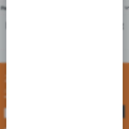
Pasujące produkty
Najchętniej kupowane z
tym produktem
Zapisz się do newslettera
Zapisz się do newslettera na naszym sklepie internetowym i
otrzymuj informacje o nowościach i promocjach.
ZAPISZ SIĘ
Wyrażam zgodę na otrzymywanie drogą elektroniczną na wskazany przeze