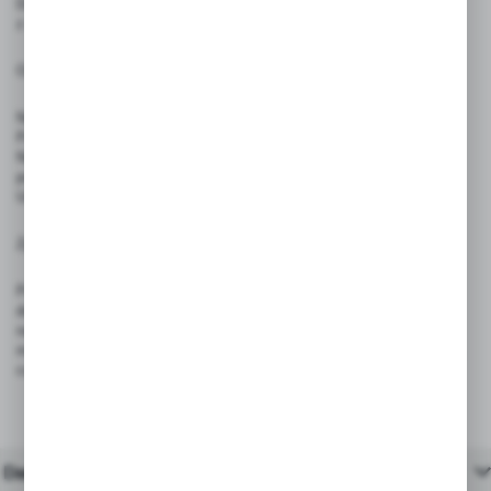
Do mocowania w żywności należy używać dedykowanych szpilek
z atestem PZH.
Ostrzeżenia:
Nie stosować w bezpośrednim kontakcie z produktami spożywanymi.
Produkt nie jest zabawką — nie nadaje się do użytku przez dzieci.
Nie używać pisaków permanentnych, które mogą trwale uszkodzić
powierzchnię.
Unikać wystawiania produktów na intensywne źródła ciepła i ognia.
Zgodność z przepisami:
Produkt spełnia wymagania rozporządzenia (UE) 2023/988 – GPSR,
dotyczącego ogólnego bezpieczeństwa produktów wprowadzanych
na rynek Unii Europejskiej. Dzięki trwałej konstrukcji i bezpiecznym
materiałom, są odpowiednie do stosowania w sklepach, restauracjach,
cukierniach i punktach gastronomicznych.
Dane techniczne