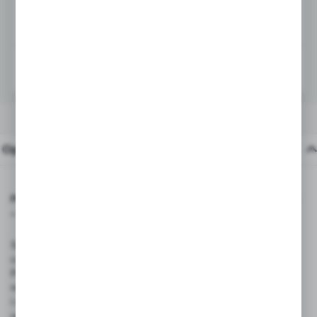
ZAPYTAJ O PRODUKT
Dodaj do schowka
OPIS PRODUKTU
PASUJĄCE PRODUKTY
Opis produktu
Preparat do czyszczenia cenówek i tablic kredowych 250 ml
– Uniwersalny zmywacz do markerów i zabrudzeń
Szukasz skutecznego sposobu na szybkie i bezpieczne
czyszczenie cenówek, tablic kredowych czy winietek? Oto
Preparat do zmywania cenówek i tablic kredowych 250 ml –
niezastąpiony w każdym punkcie sprzedaży, gastronomii
i usługach. Dzięki specjalnej formule usuwa nawet najbardziej
uporczywe ślady po markerach kredowych, permanentnych