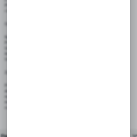
Przechowywać w temperaturze pokojowej, z dala od źródeł ciepła
i bezpośredniego światła słonecznego.
Ostrzeżenia:
Nie stosować w bezpośrednim kontakcie z produktami spożywanymi.
Produkt nie jest zabawką — nie nadaje się do użytku przez dzieci.
Unikać kontaktu z oczami i skórą – w razie kontaktu przemyć dużą
ilością wody.
Unikać wystawiania produktów na intensywne źródła ciepła i ognia.
Zgodność z przepisami:
Produkt spełnia wymagania rozporządzenia (UE) 2023/988 – GPSR,
dotyczącego ogólnego bezpieczeństwa produktów wprowadzanych
na rynek Unii Europejskiej. Dzięki trwałej konstrukcji i bezpiecznym
materiałom, są odpowiednie do stosowania w sklepach, restauracjach,
cukierniach i punktach gastronomicznych.
Pasujące produkty