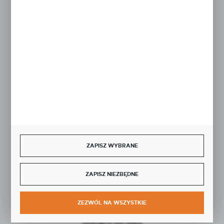
Rozpocznij zwrot produktu:
ODSTĄP OD UMOWY TUTAJ
BEZPIECZNE PŁATNOŚCI
ZAPISZ WYBRANE
SZYBKA DOSTAWA
ZAPISZ NIEZBĘDNE
ZEZWÓL NA WSZYSTKIE
DOŁĄCZ DO NAS