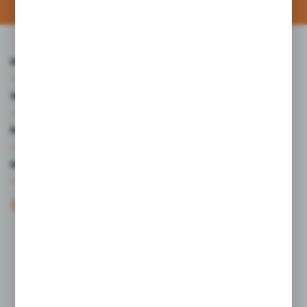
INFORMACJE
WARTO WIEDZIEĆ
MOJE KONTO
MASZ PYTANIE?
+48 61 44 77 497
KONTAKT W GODZINACH 7:30 - 15.30
sklep@studiocen.pl
FORMULARZ KONTAKTOWY