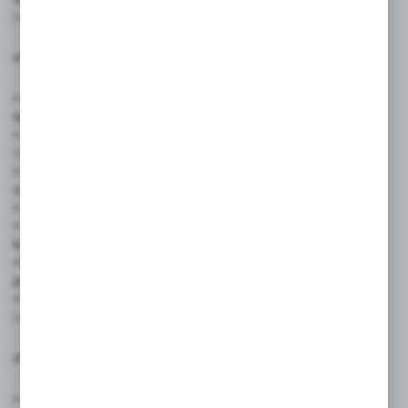
i suchościeralnych, nie niszcząc powierzchni.
✅ Zastosowanie produktu
• Sklepy spożywcze i mięsne – czyszczenie cenówek
laminowanych i tablic informacyjnych
• Lodziarnie i cukiernie – usuwanie treści z tablic kredowych
i wtykaczy
• Restauracje, bary, food trucki – szybka zmiana menu
na tablicach
• Kawiarnie i piekarnie – estetyczna prezentacja ofert
• Szkoły, przedszkola, placówki edukacyjne – czyszczenie tablic
kredowych i informacyjnych
• Biura i punkty usługowe – odtłuszczanie i czyszczenie
powierzchni informacyjnych
• Firmy cateringowe i eventowe – utrzymanie estetyki tablic
i oznaczeń
✅ Cechy produktu:
• Pojemność:
250 ml