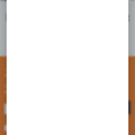
Najchętniej kupowane z
tym produktem
Zapisz się do newslettera
Zapisz się do newslettera na naszym sklepie internetowym i
otrzymuj informacje o nowościach i promocjach.
ZAPISZ SIĘ
Wyrażam zgodę na otrzymywanie drogą elektroniczną na wskazany przeze
mnie adres e-mail informacji dotyczących usług świadczonych przez
Administratora. Zgoda może zostać cofnięta w każdym czasie. *