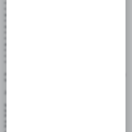
• Forma: płyn czyszczący w butelce
• Zastosowanie: do cenówek, tablic kredowych, laminowanych,
winietek, wtykaczy, cenników
• Sposób użycia: nanieść na szmatkę lub bezpośrednio
na powierzchnię, przetrzeć do sucha
• Uniwersalność – działa na różnych typach powierzchni
• Bezpieczny dla materiałów – nie niszczy tworzyw, folii
ani nadruków
• Skuteczność – usuwa markery, tłuszcz i zabrudzenia
• Szybkie działanie – błyskawiczny efekt bez smug
• Wydajność – ekonomiczne zużycie, długotrwałe działanie
Produkty przeznaczone do oznaczania cen, etykietowania i prezentacji
towarów. Używaj zgodnie z ich przeznaczeniem.
Zasady użytkowania:
Nanieść niewielką ilość płynu na czystą, miękką szmatkę
lub bezpośrednio na czyszczoną powierzchnię.
Przetrzeć powierzchnię do sucha, najlepiej ruchem kolistym, aby
uniknąć smug. W razie potrzeby powtórzyć czynność.
Produkty nie są przeznaczone do bezpośredniego kontaktu
z żywnością ani do użytku przez dzieci.