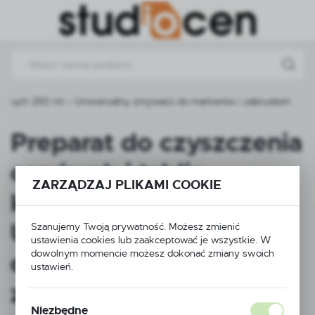
Przejdź do menu.
Przejdź do wyszukiwarki.
Przejdź do treści.
redowych 250 ml – Uniwersalny zmywacz do markerów i zabrudzeń
Preparat do czyszczenia
cenówek i tablic
ZARZĄDZAJ PLIKAMI COOKIE
kredowych 250 ml –
Uniwersalny zmywacz
Szanujemy Twoją prywatność. Możesz zmienić
ustawienia cookies lub zaakceptować je wszystkie. W
dowolnym momencie możesz dokonać zmiany swoich
do markerów i
ustawień.
zabrudzeń
Niezbędne