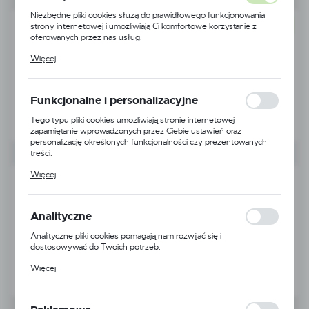
Niezbędne pliki cookies służą do prawidłowego funkcjonowania
strony internetowej i umożliwiają Ci komfortowe korzystanie z
NOWOŚĆ
oferowanych przez nas usług.
Pliki cookies odpowiadają na podejmowane przez Ciebie działania w
Więcej
celu m.in. dostosowania Twoich ustawień preferencji prywatności,
logowania czy wypełniania formularzy. Dzięki plikom cookies
strona, z której korzystasz, może działać bez zakłóceń.
Funkcjonalne i personalizacyjne
Tego typu pliki cookies umożliwiają stronie internetowej
zapamiętanie wprowadzonych przez Ciebie ustawień oraz
personalizację określonych funkcjonalności czy prezentowanych
treści.
Dzięki tym plikom cookies możemy zapewnić Ci większy komfort
Więcej
korzystania z funkcjonalności naszej strony poprzez dopasowanie
jej do Twoich indywidualnych preferencji. Wyrażenie zgody na
funkcjonalne i personalizacyjne pliki cookies gwarantuje dostępność
większej ilości funkcji na stronie.
Analityczne
Analityczne pliki cookies pomagają nam rozwijać się i
dostosowywać do Twoich potrzeb.
Cookies analityczne pozwalają na uzyskanie informacji w zakresie
Więcej
wykorzystywania witryny internetowej, miejsca oraz częstotliwości,
z jaką odwiedzane są nasze serwisy www. Dane pozwalają nam na
ocenę naszych serwisów internetowych pod względem ich
popularności wśród użytkowników. Zgromadzone informacje są