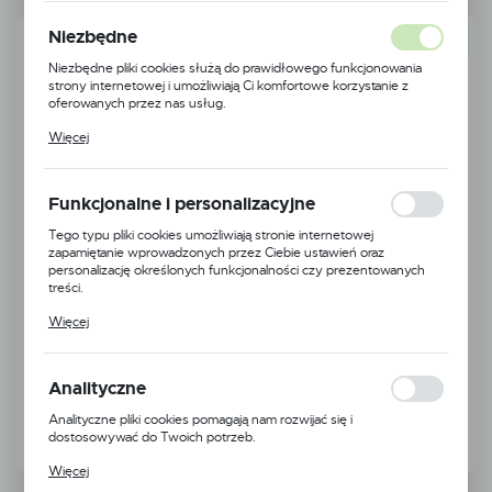
Niezbędne
NOWOŚĆ
Niezbędne pliki cookies służą do prawidłowego funkcjonowania
strony internetowej i umożliwiają Ci komfortowe korzystanie z
oferowanych przez nas usług.
Pliki cookies odpowiadają na podejmowane przez Ciebie działania w
Więcej
celu m.in. dostosowania Twoich ustawień preferencji prywatności,
logowania czy wypełniania formularzy. Dzięki plikom cookies
strona, z której korzystasz, może działać bez zakłóceń.
Funkcjonalne i personalizacyjne
Tego typu pliki cookies umożliwiają stronie internetowej
zapamiętanie wprowadzonych przez Ciebie ustawień oraz
personalizację określonych funkcjonalności czy prezentowanych
treści.
Dzięki tym plikom cookies możemy zapewnić Ci większy komfort
Więcej
korzystania z funkcjonalności naszej strony poprzez dopasowanie
jej do Twoich indywidualnych preferencji. Wyrażenie zgody na
funkcjonalne i personalizacyjne pliki cookies gwarantuje dostępność
większej ilości funkcji na stronie.
Analityczne
Analityczne pliki cookies pomagają nam rozwijać się i
dostosowywać do Twoich potrzeb.
Cookies analityczne pozwalają na uzyskanie informacji w zakresie
Więcej
wykorzystywania witryny internetowej, miejsca oraz częstotliwości,