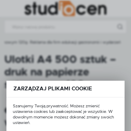
Przejdź do menu.
Przejdź do wyszukiwarki.
Przejdź do treści.
atynowym 120g Reklama dla firm edukacji gastronomii i wydarzeń
Ulotki A4 500 sztuk –
druk na papierze
satynowym 120g
ZARZĄDZAJ PLIKAMI COOKIE
Reklama dla firm
edukacji gastronomii i
Szanujemy Twoją prywatność. Możesz zmienić
ustawienia cookies lub zaakceptować je wszystkie. W
dowolnym momencie możesz dokonać zmiany swoich
wydarzeń
ustawień.