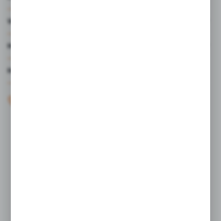
WARTO WIEDZIEĆ
MOJE KONTO
MASZ PYTANIE?
+48 61 44 77 497
KONTAKT W GODZINACH 7:30 - 15.30
sklep@studiocen.pl
FORMULARZ KONTAKTOWY