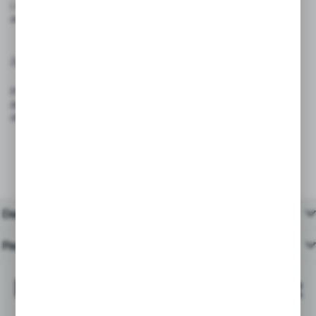
i informacyjnych – nie nadaje się do kontaktu z żywnością
ani zastosowań przemysłowych.
Zgodność z przepisami:
Produkt spełnia wymagania rozporządzenia (UE) 2023/988 – GPSR
dotyczącego ogólnego bezpieczeństwa produktów wprowadzanych do
obrotu na terenie Unii Europejskiej.
Dane techniczne
Pasujące produkty
Najchętniej kupowane z