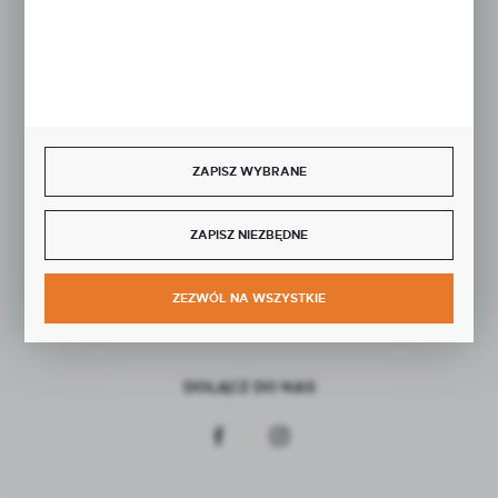
Rozpocznij zwrot produktu:
ODSTĄP OD UMOWY TUTAJ
BEZPIECZNE PŁATNOŚCI
ZAPISZ WYBRANE
ZAPISZ NIEZBĘDNE
SZYBKA DOSTAWA
ZEZWÓL NA WSZYSTKIE
DOŁĄCZ DO NAS