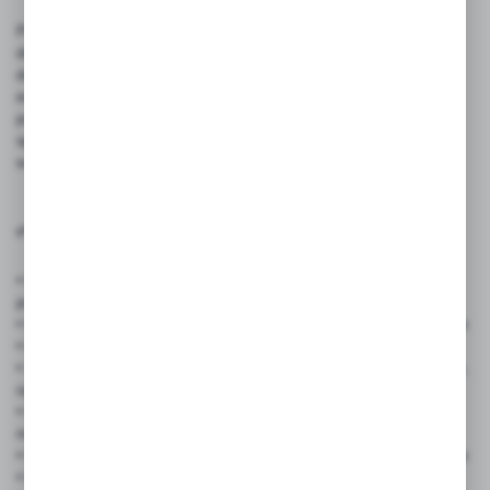
Profesjonalne ulotki reklamowe w formacie A4 (210 × 297 mm),
drukowane na papierze satynowym o gramaturze 120g, to
doskonały wybór dla firm i instytucji, które potrzebują
estetycznych materiałów promocyjnych. Gładka, półmatowa
powierzchnia nadaje elegancki wygląd, a lekka gramatura
sprawia, że ulotki są wygodne w dystrybucji i ekonomiczne
w produkcji.
✅ Zastosowanie produktu:
• Firmy usługowe i handlowe – prezentacja oferty, cenniki,
promocje
• Branża gastronomiczna – menu, zaproszenia, kupony rabatowe
• Eventy i targi – programy wydarzeń, informatory, zaproszenia
• Szkoły, uczelnie, instytucje edukacyjne – rekrutacja, dni otwarte,
ogłoszenia
• Organizacje społeczne i polityczne – kampanie informacyjne,
materiały edukacyjne
• Branża beauty i wellness – ulotki zabiegów, promocje sezonowe
• Branża turystyczna – oferty wycieczek, przewodniki, mapki