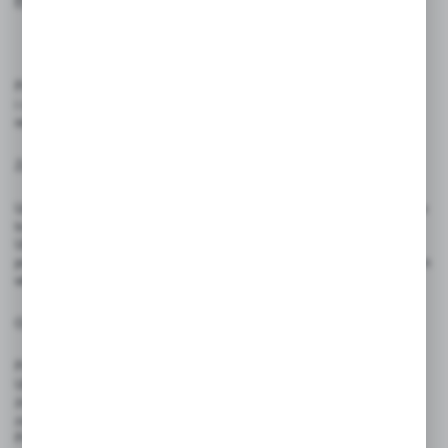
Produkt przeznaczony jest do skutecznej promocji usług, wydarzeń
i ofert handlowych w formie kompaktowej, estetycznej ulotki
reklamowej.
Zasady użytkowania:
Unikaj zginania, rolowania lub kontaktu z ostrymi przedmiotami – może
to prowadzić do trwałych uszkodzeń powierzchni i estetyki ulotki.
Ulotki drukowane są na podstawie dostarczonego projektu. Jeśli nie
posiadasz gotowego pliku, projekt można zamówić osobno – nie jest on
wliczony w cenę produktu.
Ostrzeżenia:
Produkt nie jest zabawką – nie nadaje się do użytku przez dzieci.
Ulotki należy przechowywać w suchym, chłodnym miejscu, z dala od
źródeł wilgoci, ciepła i bezpośredniego światła słonecznego, aby
zachować jakość papieru i nadruku.
Produkt przeznaczony wyłącznie do celów reklamowych