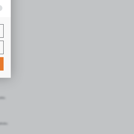
ej
ą
uktu.
mi
druku.