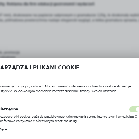
20g Reklama dla firm edukacji gastronomii i wydarzeń
7 mm), drukowane na papierze satynowym o gramaturze 120g, to doskonały wybór dla
a, półmatowa powierzchnia nadaje elegancki wygląd, a lekka gramatura sprawia, 
ki, promocje
 rabatowe
oszenia
ARZĄDZAJ PLIKAMI COOKIE
ni otwarte, ogłoszenia
acyjne, materiały edukacyjne
e sezonowe
apki
zanujemy Twoją prywatność. Możesz zmienić ustawienia cookies lub zaakceptować je
ma nowości
szystkie. W dowolnym momencie możesz dokonać zmiany swoich ustawień.
portfolio
iezbędne
iezbędne pliki cookies służą do prawidłowego funkcjonowania strony internetowej i umożliwiają Ci
omfortowe korzystanie z oferowanych przez nas usług.
liki cookies odpowiadają na podejmowane przez Ciebie działania w celu m.in. dostosowania Twoich
ięcej
stawień preferencji prywatności, logowania czy wypełniania formularzy. Dzięki plikom cookies
trona, z której korzystasz, może działać bez zakłóceń.