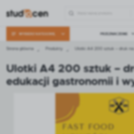
Przejdź do menu.
Przejdź do wyszukiwarki.
Przejdź do treści.
WYBIERZ KATEGORIĘ
PRZEZNACZENIE
SZPILKI I PODSTAWKI
CENOWE
Zalo
Strona główna
Produkty
Ulotki A4 200 sztuk – druk na
CENÓWKI, ETYKIETY
CENOWE
SZPILKI I PODSTAWKI
CENOWE
ARTYKUŁY NA
ZAMÓWIENIE
CENÓWKI, ETYKIETY
Ulotki A4 200 sztuk – 
CENOWE
ARTYKUŁY DO PROMOCJI
I REKLAMOWE
ARTYKUŁY NA
edukacji gastronomii i 
ZAMÓWIENIE
ARTYKUŁY DO
ARTYKUŁY DO
ARTYKUŁY
LODZIARNI I
PIEKARNI I
SKLEPÓW
PINY I NAKŁADKI NA
CENÓWKI
ARTYKUŁY DO PROMOCJI
KAWIARNI
CUKIERNI
ZAKŁAD
I REKLAMOWE
MIĘSNY
STOJAKI I PREZENTERY
PLEXIGLASS
PINY I NAKŁADKI NA
CENÓWKI
MARKERY I PISAKI
STOJAKI I PREZENTERY
PLEXIGLASS
ZA
ARTYKUŁY KASJERSKIE,
SKLEPOWE I PAKOWE
MARKERY I PISAKI
METKOWNICE, TAŚMY,
WAŁKI
ARTYKUŁY KASJERSKIE,