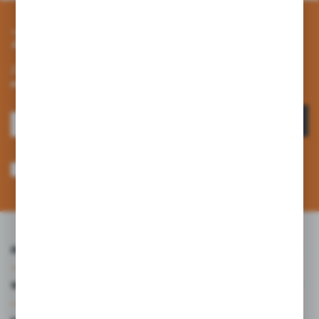
Zapisz się do newslettera
Zapisz się do newslettera na naszym sklepie internetowym i
otrzymuj informacje o nowościach i promocjach.
ZAPISZ SIĘ
Wyrażam zgodę na otrzymywanie drogą elektroniczną na wskazany przeze
mnie adres e-mail informacji dotyczących usług świadczonych przez
Administratora. Zgoda może zostać cofnięta w każdym czasie. *
INFORMACJE
WARTO WIEDZIEĆ