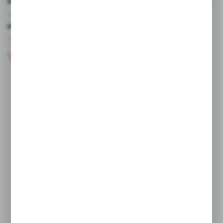
MOJE KONTO
MASZ PYTANIE?
+48 61 44 77 497
KONTAKT W GODZINACH 7:30 - 15.30
sklep@studiocen.pl
FORMULARZ KONTAKTOWY
Rozpocznij zwrot produktu:
ODSTĄP OD UMOWY TUTAJ