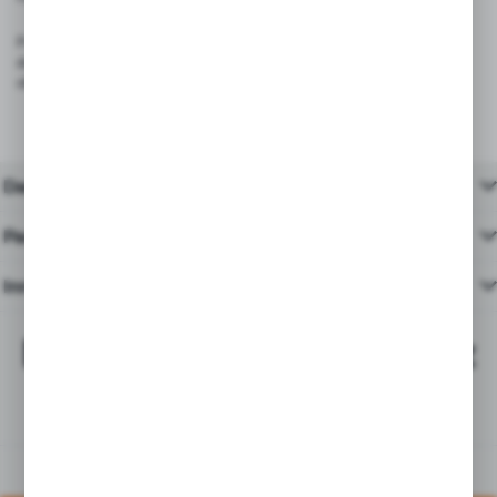
Produkt spełnia wymagania rozporządzenia (UE) 2023/988 – GPSR
dotyczącego ogólnego bezpieczeństwa produktów wprowadzanych do
obrotu na terenie Unii Europejskiej.
Dane techniczne
Pasujące produkty
Inne z kategorii
Najchętniej kupowane z
tym produktem