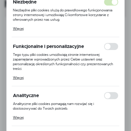
handlowego
Niezbędne
Niezbędne pliki cookies służą do prawidłowego funkcjonowania
strony internetowej i umożliwiają Ci komfortowe korzystanie z
oferowanych przez nas usług.
Pliki cookies odpowiadają na podejmowane przez Ciebie działania w
Więcej
celu m.in. dostosowania Twoich ustawień preferencji prywatności,
logowania czy wypełniania formularzy. Dzięki plikom cookies
strona, z której korzystasz, może działać bez zakłóceń.
Funkcjonalne i personalizacyjne
Tego typu pliki cookies umożliwiają stronie internetowej
zapamiętanie wprowadzonych przez Ciebie ustawień oraz
personalizację określonych funkcjonalności czy prezentowanych
treści.
Dzięki tym plikom cookies możemy zapewnić Ci większy komfort
Więcej
korzystania z funkcjonalności naszej strony poprzez dopasowanie
jej do Twoich indywidualnych preferencji. Wyrażenie zgody na
funkcjonalne i personalizacyjne pliki cookies gwarantuje dostępność
większej ilości funkcji na stronie.
Analityczne
Analityczne pliki cookies pomagają nam rozwijać się i
dostosowywać do Twoich potrzeb.
Cookies analityczne pozwalają na uzyskanie informacji w zakresie
Więcej
wykorzystywania witryny internetowej, miejsca oraz częstotliwości,
z jaką odwiedzane są nasze serwisy www. Dane pozwalają nam na
ocenę naszych serwisów internetowych pod względem ich