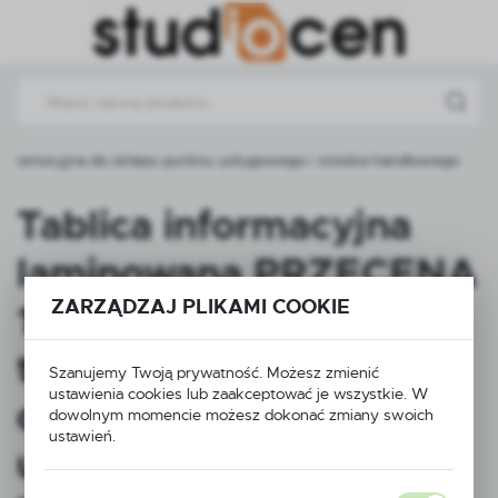
Przejdź do menu.
Przejdź do wyszukiwarki.
Przejdź do treści.
a promocyjna do sklepu punktu usługowego i stoiska handlowego
Tablica informacyjna
laminowana PRZECENA
ZARZĄDZAJ PLIKAMI COOKIE
12×41 cm – wyrazista
tabliczka promocyjna
Szanujemy Twoją prywatność. Możesz zmienić
ustawienia cookies lub zaakceptować je wszystkie. W
do sklepu punktu
dowolnym momencie możesz dokonać zmiany swoich
ustawień.
usługowego i stoiska