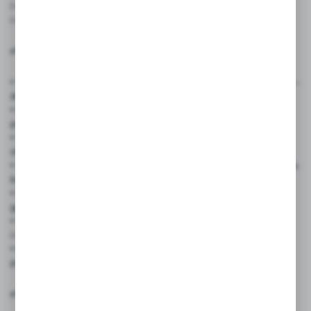
i wzmocnionym otworom, skutecznie przyciąga uwagę klientów
i wspiera sprzedaż przecenionych produktów.
✅ Zastosowanie produktu:
• Sklepów odzieżowych, obuwniczych, sportowych, z elektroniką –
do oznaczania wyprzedaży i promocji
• Drogerii, aptek, perfumerii – do wyróżnienia przecenionych
produktów
• Sklepów spożywczych, delikatesów, marketów – do ekspozycji
ofert specjalnych
• Salonów meblowych, dekoracyjnych, AGD/RTV – do oznaczenia
końcówek serii i rabatów
• Punktów usługowych – fryzjerskich, kosmetycznych,
gastronomicznych – do promocji sezonowych
• Stoiska targowe, bazary, outletowe ekspozycje – jako szybka
i czytelna informacja dla klientów
• Eventy, kiermasze, wyprzedaże garażowe – do oznaczenia
przecenionych stref
✅ Cechy produktu: