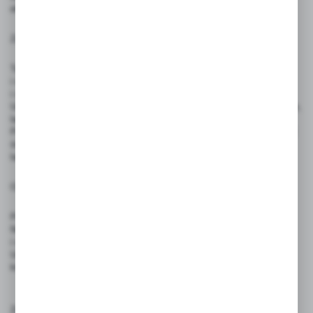
ekspozycje sezonowe oraz lokale gastronomiczne.
Zasady użytkowania:
Tabliczka jest gotowa do zawieszenia – korzystaj ze sznurka
i wzmocnionych otworów z nitami, które zapewniają trwałość
i stabilność montażu
Umieść tabliczkę w dobrze widocznym miejscu – np. na witrynie, półce,
ladzie lub ekspozytorze – aby skutecznie przyciągała uwagę klientów.
Powierzchnię należy czyścić miękką, wilgotną szmatką. Nie stosować
środków ściernych ani rozpuszczalników, które mogą uszkodzić
laminat.
Ostrzeżenia:
Produkt nie jest zabawką – nie nadaje się do użytku przez dzieci.
Nie należy zginać ani rolować tablicy – może to uszkodzić laminat
i wpłynąć na trwałość produktu.
Unikać kontaktu z ostrymi przedmiotami oraz środkami chemicznymi,
które mogą uszkodzić powierzchnię.
Zgodność z przepisami: