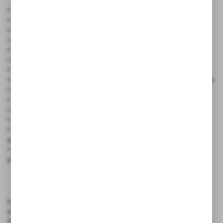
• Wymiary: 12 × 41 cm
• Kolory dostępne: biały z nadrukiem
• Materiał: dwustronnie laminowany karton – odporny na wilgoć
i zabrudzenia
• Mocowanie: gotowa do zawieszenia – wyposażona w sznurek
i wzmocnione otwory z nitami
• Wyrazisty nadruk „PRZECENA” – przyciąga uwagę klientów
• Laminowana powierzchnia – odporna na warunki atmosferyczne
i intensywne użytkowanie
• Uniwersalny rozmiar – pasuje do witryn, półek, lad
i ekspozytorów
• Estetyczna i trwała – idealna do zastosowań komercyjnych
• Ułatwia komunikację marketingową i zwiększa skuteczność
promocji
• Prezentowane wzory mogą nieznacznie odbiegać od gotowych
produktów.
Produkt przeznaczony jest do oznaczania przecenionych produktów,
promocji i wyprzedaży w przestrzeniach handlowych takich jak sklepy
stacjonarne, punkty usługowe, stoiska targowe, witryny sklepowe,